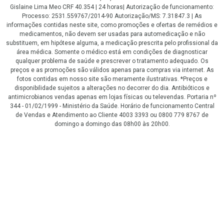
Gislaine Lima Meo CRF 40.354 | 24 horas| Autorização de funcionamento:
Processo: 2531.559767/2014-90 Autorização/MS: 7.31847.3 | As
informações contidas neste site, como promoções e ofertas de remédios e
medicamentos, não devem ser usadas para automedicação e não
substituem, em hipótese alguma, a medicação prescrita pelo profissional da
área médica. Somente o médico está em condições de diagnosticar
qualquer problema de saúde e prescrever o tratamento adequado. Os
preços e as promoções são válidos apenas para compras via internet. As
fotos contidas em nosso site são meramente ilustrativas. *Preços e
disponibilidade sujeitos a alterações no decorrer do dia. Antibióticos e
antimicrobianos vendas apenas em lojas físicas ou televendas. Portaria nº
344 - 01/02/1999 - Ministério da Saúde. Horário de funcionamento Central
de Vendas e Atendimento ao Cliente 4003 3393 ou 0800 779 8767 de
domingo a domingo das 08h00 às 20h00.
LGPD Aceite os Cookies