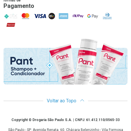
formas de
Pagamento
PIX
MasterCard
VISA
ELO
AMEX
NuPay
Google Pay
Diners Club
Hipercard
Promoção em Destaque
Voltar ao Topo
Copyright
Copyright © Drogaria São Paulo S.A. | CNPJ: 61.412.110/0565-33
São Paulo - SP: Avenida Renata, 60, Chácara Belenzinho - Vila Formosa