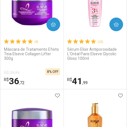
COMPRAR
COMPRAR
(8)
(22)
Máscara de Tratamento Efeito
Sérum Elixir Antiporosidade
Teia Elseve Collagen Lifter
L'Oréal Paris Elseve Glycolic
300g
Gloss 100ml
8% OFF
R$ 39,99
36
41
R$
R$
,72
,99
ADICIONAR AOS FAVORITOS
ADI
FECHAR
FECHAR
F
F
Laboratório
Por Menos
Laboratório
Por Menos