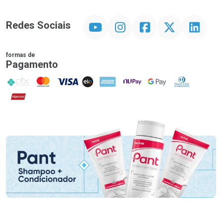
YouTube
Instagram
Facebook
Twitter
Linkedin
Redes Sociais
formas de
Pagamento
PIX
MasterCard
VISA
ELO
AMEX
NuPay
Google Pay
Diners Club
Hipercard
Promoção em Destaque