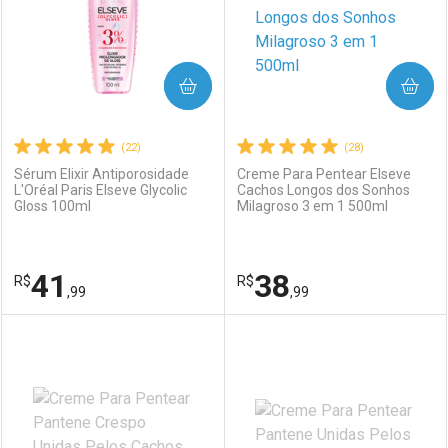
COMPRAR
COMPRAR
(22)
(28)
Sérum Elixir Antiporosidade
Creme Para Pentear Elseve
L'Oréal Paris Elseve Glycolic
Cachos Longos dos Sonhos
Gloss 100ml
Milagroso 3 em 1 500ml
41
38
R$
R$
,99
,99
FECHAR
FECHAR
F
F
Laboratório
Por Menos
Laboratório
Por Menos