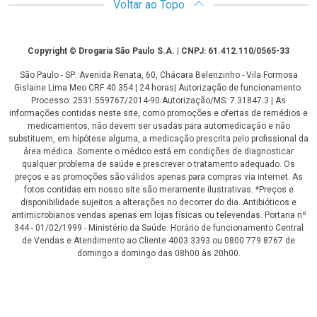
Voltar ao Topo
Copyright
Copyright © Drogaria São Paulo S.A. | CNPJ: 61.412.110/0565-33
São Paulo - SP: Avenida Renata, 60, Chácara Belenzinho - Vila Formosa
Gislaine Lima Meo CRF 40.354 | 24 horas| Autorização de funcionamento:
Processo: 2531.559767/2014-90 Autorização/MS: 7.31847.3 | As
informações contidas neste site, como promoções e ofertas de remédios e
medicamentos, não devem ser usadas para automedicação e não
substituem, em hipótese alguma, a medicação prescrita pelo profissional da
área médica. Somente o médico está em condições de diagnosticar
qualquer problema de saúde e prescrever o tratamento adequado. Os
preços e as promoções são válidos apenas para compras via internet. As
fotos contidas em nosso site são meramente ilustrativas. *Preços e
disponibilidade sujeitos a alterações no decorrer do dia. Antibióticos e
antimicrobianos vendas apenas em lojas físicas ou televendas. Portaria nº
344 - 01/02/1999 - Ministério da Saúde. Horário de funcionamento Central
de Vendas e Atendimento ao Cliente 4003 3393 ou 0800 779 8767 de
domingo a domingo das 08h00 às 20h00.
LGPD Aceite os Cookies