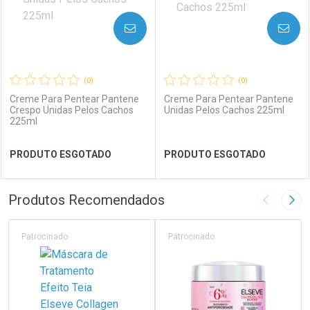
AVISE-ME
AVISE-ME
(0)
(0)
Creme Para Pentear Pantene
Creme Para Pentear Pantene
Crespo Unidas Pelos Cachos
Unidas Pelos Cachos 225ml
225ml
Ativar Desconto
Ativar Desconto
PRODUTO ESGOTADO
PRODUTO ESGOTADO
Comprar sem Desconto
Comprar sem Desconto
Comprar sem Desconto
Comprar sem Desconto
Por R$ 41,99/cada
Por R$ 38,99/cada
Por R$ 41,99/cada
Por R$ 38,99/cada
FECHAR
FECHAR
FEC
FEC
Produtos Recomendados
Imagem A
Pró
Laboratório
Por Menos
Laboratório
Por Menos
Patrocinado
Patrocinado