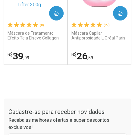
COMPRAR
COMPRAR
(8)
(27)
Máscara de Tratamento
Máscara Capilar
Efeito Teia Elseve Collagen
Antiporosidade L'Oréal Paris
Lifter 300g
Elseve Glycolic Gloss 300g
Ver Desconto Convênio
Ver Desconto Convênio
39
26
R$
R$
,99
,59
FECHAR
FECHAR
FEC
FEC
Laboratório
Laboratório
Por Menos
Por Menos
Tudo sobre a Drogaria São Paulo
Cadastre-se para receber novidades
Receba as melhores ofertas e super descontos
exclusivos!