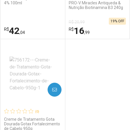
4% 100ml
PRO-V Miracles Antiqueda &
Nutrição Biotinamina B3 240g
19% OFF
R$ 20,99
42
16
R$
R$
,04
,99
FECHAR
FECHAR
F
F
Laboratório
Por Menos
Laboratório
Por Menos
AVISE-ME
(0)
Creme de Tratamento Gota
Dourada Gotax Fortalecimento
de Cabelo 950g