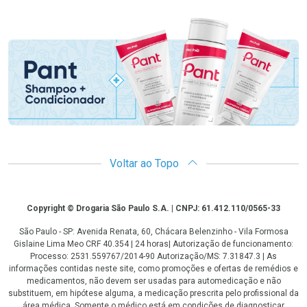
Promoção em Destaque
Voltar ao Topo
Copyright
Copyright © Drogaria São Paulo S.A. | CNPJ: 61.412.110/0565-33
São Paulo - SP: Avenida Renata, 60, Chácara Belenzinho - Vila Formosa
Gislaine Lima Meo CRF 40.354 | 24 horas| Autorização de funcionamento:
Processo: 2531.559767/2014-90 Autorização/MS: 7.31847.3 | As
informações contidas neste site, como promoções e ofertas de remédios e
medicamentos, não devem ser usadas para automedicação e não
substituem, em hipótese alguma, a medicação prescrita pelo profissional da
área médica. Somente o médico está em condições de diagnosticar