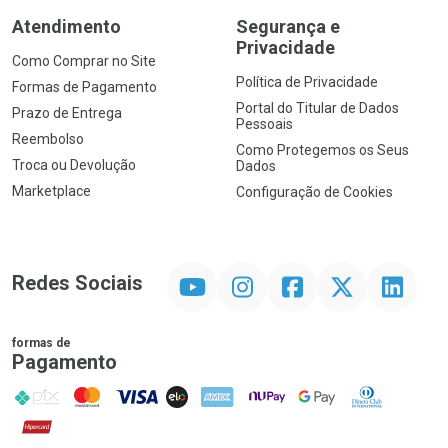
Atendimento
Segurança e
Privacidade
Como Comprar no Site
Política de Privacidade
Formas de Pagamento
Portal do Titular de Dados
Prazo de Entrega
Pessoais
Reembolso
Como Protegemos os Seus
Troca ou Devolução
Dados
Marketplace
Configuração de Cookies
YouTube
Instagram
Facebook
Twitter
Linkedin
Redes Sociais
formas de
Pagamento
PIX
MasterCard
VISA
ELO
AMEX
NuPay
Google Pay
Diners Club
Hipercard