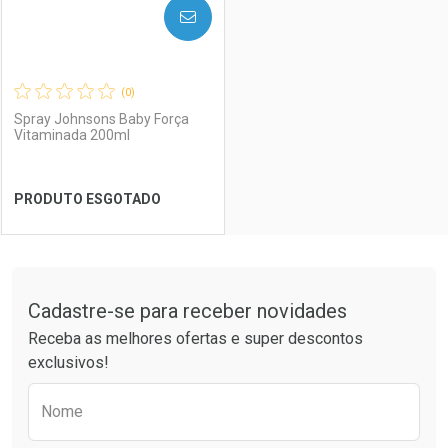
AVISE-ME
(0)
Spray Johnsons Baby Força
Vitaminada 200ml
PRODUTO ESGOTADO
FECHAR
FECHAR
Tudo sobre a Drogaria São Paulo
Cadastre-se para receber novidades
Laboratório
Por Menos
Receba as melhores ofertas e super descontos
exclusivos!
Preencha o formulário abaixo para receber 
Nome