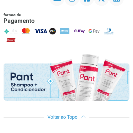
formas de
Pagamento
PIX
MasterCard
VISA
ELO
AMEX
NuPay
Google Pay
Diners Club
Hipercard
Promoção em Destaque
Voltar ao Topo