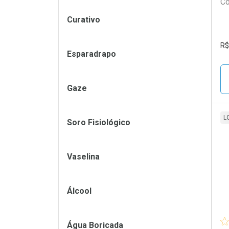
Co
Filtros
Curativo
R$
Esparadrapo
Gaze
L
Soro Fisiológico
L
P
Vaselina
Álcool
Água Boricada