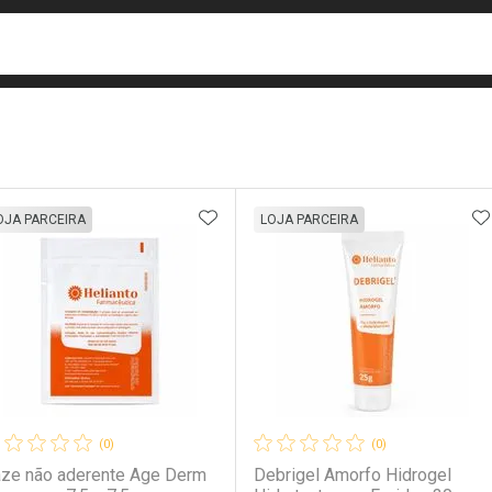
busca
isa?
e
ateleira
ADICIONAR AOS FAVORITOS
A
OJA PARCEIRA
LOJA PARCEIRA
(0)
(0)
ze não aderente Age Derm
Debrigel Amorfo Hidrogel