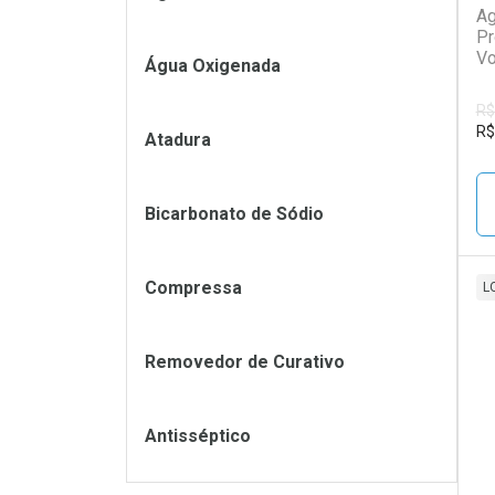
Ag
Pr
Vo
Água Oxigenada
R$
R$
Atadura
Bicarbonato de Sódio
Compressa
L
L
P
Removedor de Curativo
Antisséptico