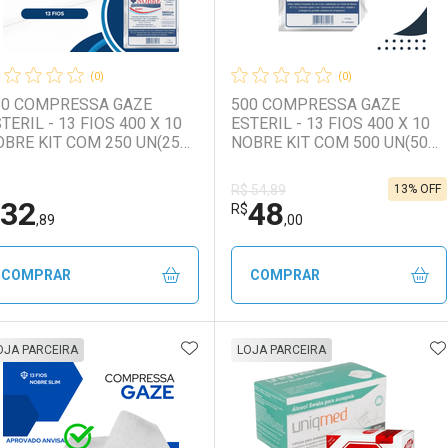
(0)
(0)
50 COMPRESSA GAZE
500 COMPRESSA GAZE
TERIL - 13 FIOS 400 X 10
ESTERIL - 13 FIOS 400 X 10
BRE KIT COM 250 UN(25
NOBRE KIT COM 500 UN(50
NVELOPES C/10 UNIDADES)
ENVELOPES C/10 UNIDADES)
13% OFF
R$ 54,89
32
48
Ativar Desconto
Ativar Desconto
R$
,89
,00
Comprar sem Desconto
Comprar sem Desconto
Comprar sem Desconto
Comprar sem Desconto
COMPRAR
COMPRAR
Por R$ 102,50/cada
Por R$ 102,50/cada
Por R$ 19,00/cada
Por R$ 19,00/cada
ADICIONAR AOS FAVORITOS
A
FECHAR
FECHAR
F
F
OJA PARCEIRA
LOJA PARCEIRA
aboratório
or Menos
Laboratório
Por Menos