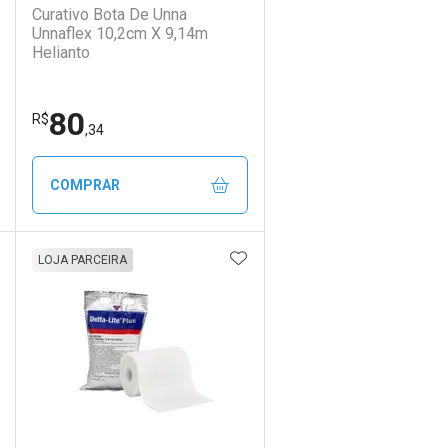
Curativo Bota De Unna
Unnaflex 10,2cm X 9,14m
Helianto
80
Ativar Desconto
R$
,34
Comprar sem Desconto
Comprar sem Desconto
COMPRAR
Por R$ 42,89/cada
Por R$ 42,89/cada
DICIONAR AOS FAVORITOS
ADICIONAR AOS FAVORIT
ECHAR
ECHAR
FECHAR
FECHAR
LOJA PARCEIRA
Laboratório
Por Menos