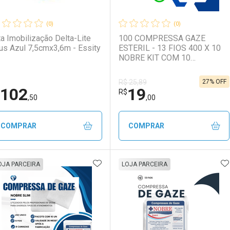
(0)
(0)
o Delta-Lite
100 COMPRESSA GAZE
us Azul 7,5cmx3,6m - Essity
ESTERIL - 13 FIOS 400 X 10
NOBRE KIT COM 10
ENVELOPES COM 10
COMPRESSAS DE GAZE
27% OFF
R$ 25,89
CADA
102
19
Ativar Desconto
Ativar Desconto
R$
,50
,00
Comprar sem Desconto
Comprar sem Desconto
Comprar sem Desconto
Comprar sem Desconto
COMPRAR
COMPRAR
Por R$ 118,50/cada
Por R$ 118,50/cada
Por R$ 102,50/cada
Por R$ 102,50/cada
ADICIONAR AOS FAVORITOS
A
FECHAR
FECHAR
F
F
OJA PARCEIRA
LOJA PARCEIRA
aboratório
or Menos
Laboratório
Por Menos