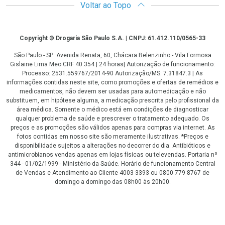
Voltar ao Topo
Copyright
Copyright © Drogaria São Paulo S.A. | CNPJ: 61.412.110/0565-33
São Paulo - SP: Avenida Renata, 60, Chácara Belenzinho - Vila Formosa
Gislaine Lima Meo CRF 40.354 | 24 horas| Autorização de funcionamento:
Processo: 2531.559767/2014-90 Autorização/MS: 7.31847.3 | As
informações contidas neste site, como promoções e ofertas de remédios e
medicamentos, não devem ser usadas para automedicação e não
substituem, em hipótese alguma, a medicação prescrita pelo profissional da
área médica. Somente o médico está em condições de diagnosticar
qualquer problema de saúde e prescrever o tratamento adequado. Os
preços e as promoções são válidos apenas para compras via internet. As
fotos contidas em nosso site são meramente ilustrativas. *Preços e
disponibilidade sujeitos a alterações no decorrer do dia. Antibióticos e
antimicrobianos vendas apenas em lojas físicas ou televendas. Portaria nº
344 - 01/02/1999 - Ministério da Saúde. Horário de funcionamento Central
de Vendas e Atendimento ao Cliente 4003 3393 ou 0800 779 8767 de
domingo a domingo das 08h00 às 20h00.
LGPD Aceite os Cookies