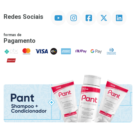
YouTube
Instagram
Facebook
Twitter
Linkedin
Redes Sociais
formas de
Pagamento
PIX
MasterCard
VISA
ELO
AMEX
NuPay
Google Pay
Diners Club
Hipercard
Promoção em Destaque