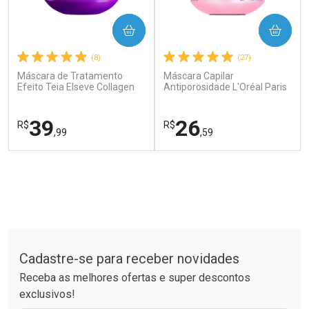
COMPRAR
COMPRAR
(8)
(27)
Máscara de Tratamento
Máscara Capilar
Efeito Teia Elseve Collagen
Antiporosidade L'Oréal Paris
Lifter 300g
Elseve Glycolic Gloss 300g
Ver Desconto Convênio
39
26
R$
R$
,99
,59
FECHAR
FECHAR
FEC
FEC
Laboratório
Laboratório
Por Menos
Por Menos
Tudo sobre a Drogaria São Paulo
Cadastre-se para receber novidades
Receba as melhores ofertas e super descontos
exclusivos!