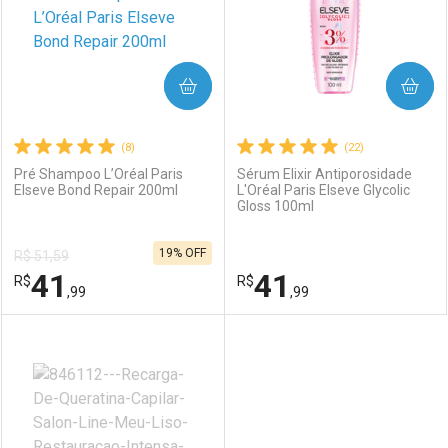
COMPRAR
COMPRAR
(8)
(22)
Pré Shampoo L’Oréal Paris
Sérum Elixir Antiporosidade
Elseve Bond Repair 200ml
L'Oréal Paris Elseve Glycolic
Gloss 100ml
19% OFF
R$ 51,59
41
41
R$
R$
,99
,99
FECHAR
FECHAR
F
F
Laboratório
Por Menos
Laboratório
Por Menos