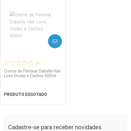
Laboratório
Por Menos
Laboratório
Por Menos
AVISE-ME
(0)
Creme de Pentear Dabelle Hair
Love Ondas e Cachos 400ml
Ver Desconto Convênio
Ver Desconto Convênio
PRODUTO ESGOTADO
FECHAR
FECHAR
Tudo sobre a Drogaria São Paulo
Cadastre-se para receber novidades
Laboratório
Por Menos