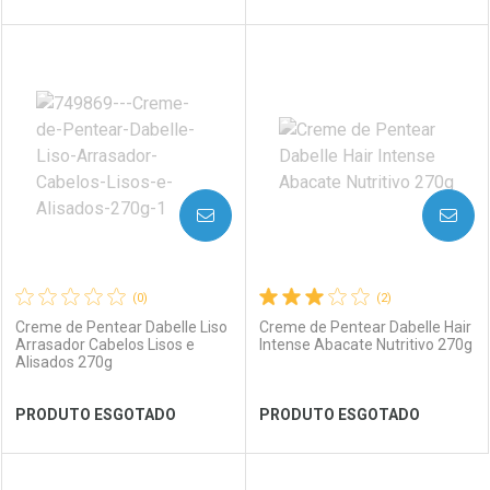
FECHAR
FECHAR
FEC
FEC
Laboratório
Por Menos
Laboratório
Por Menos
AVISE-ME
AVISE-ME
(0)
(2)
Creme de Pentear Dabelle Liso
Creme de Pentear Dabelle Hair
Arrasador Cabelos Lisos e
Intense Abacate Nutritivo 270g
Alisados 270g
Ver Desconto Convênio
Ver Desconto Convênio
PRODUTO ESGOTADO
PRODUTO ESGOTADO
FECHAR
FECHAR
FEC
FEC