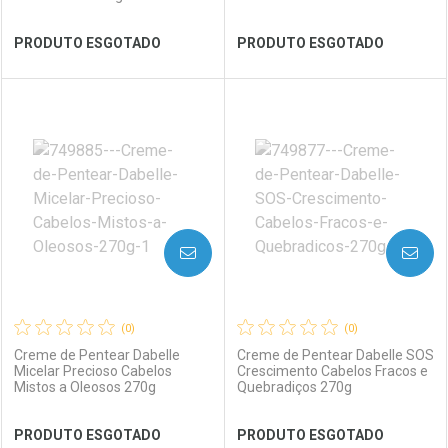
Ativar Desconto
PRODUTO ESGOTADO
PRODUTO ESGOTADO
Comprar sem Desconto
Ver Desconto Convênio
Comprar sem Desconto
Por R$ 17,59/cada
Por R$ 17,59/cada
FECHAR
FECHAR
FEC
FEC
Laboratório
Por Menos
Laboratório
Por Menos
AVISE-ME
AVISE-ME
(0)
(0)
Creme de Pentear Dabelle
Creme de Pentear Dabelle SOS
Micelar Precioso Cabelos
Crescimento Cabelos Fracos e
Mistos a Oleosos 270g
Quebradiços 270g
Ver Desconto Convênio
Ver Desconto Convênio
PRODUTO ESGOTADO
PRODUTO ESGOTADO