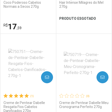
Coco Poderoso Cabelos
Hair Intense Milagres do Mel
Normais a Secos 270g
270g
PRODUTO ESGOTADO
17
R$
,59
FECHAR
FECHAR
FEC
FEC
Laboratório
Por Menos
Laboratório
Por Menos
AVISE-ME
AVISE-ME
(1)
(0)
Creme de Pentear Dabelle
Creme de Pentear Dabelle Meu
Resgata Fios Cabelos
Cronograma Perfeito 270g
Danificados 270g