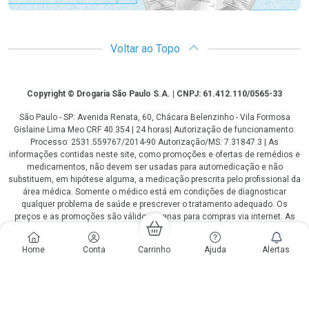
Voltar ao Topo
Copyright
Copyright © Drogaria São Paulo S.A. | CNPJ: 61.412.110/0565-33
São Paulo - SP: Avenida Renata, 60, Chácara Belenzinho - Vila Formosa
Gislaine Lima Meo CRF 40.354 | 24 horas| Autorização de funcionamento:
Processo: 2531.559767/2014-90 Autorização/MS: 7.31847.3 | As
informações contidas neste site, como promoções e ofertas de remédios e
medicamentos, não devem ser usadas para automedicação e não
substituem, em hipótese alguma, a medicação prescrita pelo profissional da
área médica. Somente o médico está em condições de diagnosticar
qualquer problema de saúde e prescrever o tratamento adequado. Os
preços e as promoções são válidos apenas para compras via internet. As
fotos contidas em nosso site são meramente ilustrativas. *Preços e
disponibilidade sujeitos a alterações no decorrer do dia. Antibióticos e
Home
Conta
Carrinho
Ajuda
Alertas
antimicrobianos vendas apenas em lojas físicas ou televendas. Portaria nº
344 - 01/02/1999 - Ministério da Saúde. Horário de funcionamento Central
de Vendas e Atendimento ao Cliente 4003 3393 ou 0800 779 8767 de
domingo a domingo das 08h00 às 20h00.