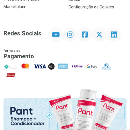
Marketplace
Configuração de Cookies
YouTube
Instagram
Facebook
Twitter
Linkedin
Redes Sociais
formas de
Pagamento
PIX
MasterCard
VISA
ELO
AMEX
NuPay
Google Pay
Diners Club
Hipercard
Promoção em Destaque