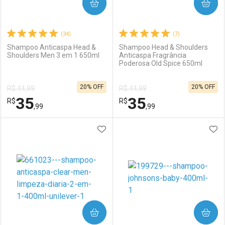
COMPRAR
COMPRAR
(34)
(7)
Shampoo Anticaspa Head &
Shampoo Head & Shoulders
Shoulders Men 3 em 1 650ml
Anticaspa Fragrância
Poderosa Old Spice 650ml
20% OFF
20% OFF
R$ 44,99
R$ 44,99
35
35
R$
R$
,99
,99
ADICIONAR AOS FAVORITOS
ADI
FECHAR
FECHAR
F
F
Laboratório
Por Menos
Laboratório
Por Menos
COMPRAR
COMPRAR