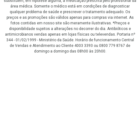
substituem, em hipótese alguma, a medicação prescrita pelo profissional da
área médica. Somente o médico está em condições de diagnosticar
qualquer problema de saúde e prescrever o tratamento adequado. Os
preços e as promoções são válidos apenas para compras via internet. As
fotos contidas em nosso site são meramente ilustrativas. *Preços e
disponibilidade sujeitos a alterações no decorrer do dia. Antibióticos e
antimicrobianos vendas apenas em lojas físicas ou televendas. Portaria nº
344 - 01/02/1999 - Ministério da Saúde. Horário de funcionamento Central
de Vendas e Atendimento ao Cliente 4003 3393 ou 0800 779 8767 de
domingo a domingo das 08h00 às 20h00.
LGPD Aceite os Cookies