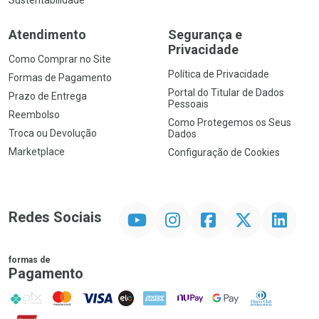
Sustentabilidade
Atendimento
Segurança e
Privacidade
Como Comprar no Site
Política de Privacidade
Formas de Pagamento
Portal do Titular de Dados
Prazo de Entrega
Pessoais
Reembolso
Como Protegemos os Seus
Troca ou Devolução
Dados
Marketplace
Configuração de Cookies
YouTube
Instagram
Facebook
Twitter
Linkedin
Redes Sociais
formas de
Pagamento
PIX
MasterCard
VISA
ELO
AMEX
NuPay
Google Pay
Diners Club
Hipercard