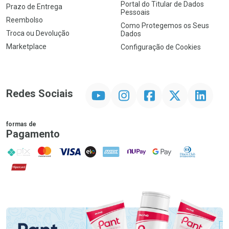
Portal do Titular de Dados
Prazo de Entrega
Pessoais
Reembolso
Como Protegemos os Seus
Troca ou Devolução
Dados
Marketplace
Configuração de Cookies
YouTube
Instagram
Facebook
Twitter
Linkedin
Redes Sociais
formas de
Pagamento
PIX
MasterCard
VISA
ELO
AMEX
NuPay
Google Pay
Diners Club
Hipercard
Promoção em Destaque