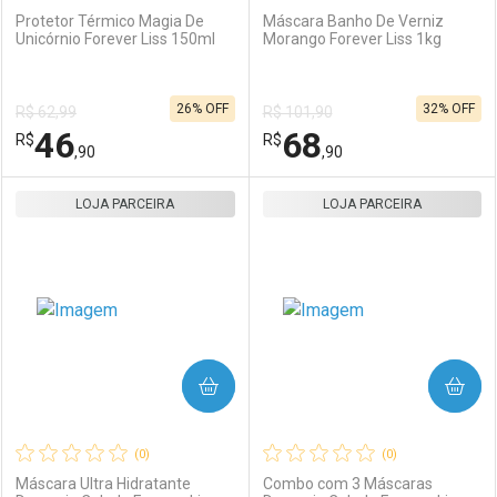
Protetor Térmico Magia De
Máscara Banho De Verniz
Unicórnio Forever Liss 150ml
Morango Forever Liss 1kg
Ativar Desconto
Ativar Desconto
26% OFF
32% OFF
R$ 62,99
R$ 101,90
Comprar sem Desconto
Comprar sem Desconto
46
68
R$
Comprar sem Desconto
R$
Comprar sem Desconto
Por R$ 34,90/cada
Por R$ 48,90/cada
,90
,90
Por R$ 34,90/cada
Por R$ 48,90/cada
LOJA PARCEIRA
FECHAR
FECHAR
LOJA PARCEIRA
F
F
Laboratório
Por Menos
Laboratório
Por Menos
COMPRAR
COMPRAR
(0)
(0)
Máscara Ultra Hidratante
Combo com 3 Máscaras