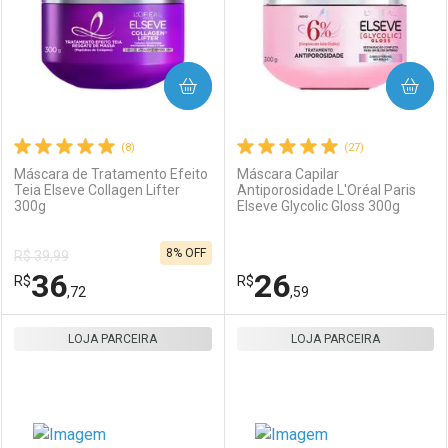
COMPRAR
COMPRAR
(8)
(27)
Máscara de Tratamento Efeito
Máscara Capilar
Teia Elseve Collagen Lifter
Antiporosidade L'Oréal Paris
300g
Elseve Glycolic Gloss 300g
8% OFF
R$ 39,99
36
26
R$
R$
,72
,59
LOJA PARCEIRA
FECHAR
FECHAR
LOJA PARCEIRA
F
F
Laboratório
Por Menos
Laboratório
Por Menos