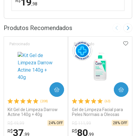
19
R$
,98
FECHAR
FECHAR
Laboratório
Por Menos
Produtos Recomendados
Imagem A
Pró
ADIC
Patrocinado
Patrocinado
Ativar Desconto
COMPRAR
COMPRAR
Comprar sem Desconto
Comprar sem Desconto
(208)
(63)
Por R$ 19,98/cada
Por R$ 19,98/cada
Kit Gel de Limpeza Darrow
Gel de Limpeza Facial para
Actine 140g + 40g
Peles Normais a Oleosas
CeraVe 454g
24% OFF
28% OFF
R$ 49,99
R$ 111,99
37
80
R$
R$
,99
,99