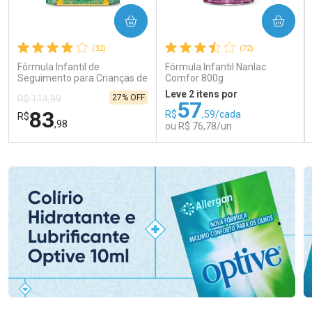
COMPRAR
COMPRAR
(32)
(72)
Fórmula Infantil de
Fórmula Infantil Nanlac
Seguimento para Crianças de
Comfor 800g
Primeira Infância Nestonutri
Leve 2 itens por
27% OFF
R$ 114,99
2 Unidades de 800g cada
57
83
R$
,59/cada
R$
,98
ou R$ 76,78/un
FECHAR
FECHAR
FEC
FEC
Laboratório
Laboratório
Por Menos
Por Menos
Ativar Desconto
Ativar Desconto