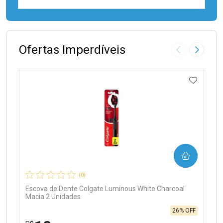
FECHAR
FECHAR
Laboratório
Por Menos
Ofertas Imperdíveis
Imagem Anter
Próxima
ADICIO
Ativar Desconto
COMPRAR
Comprar sem Desconto
Comprar sem Desconto
Por R$ 99,90/cada
Por R$ 99,90/cada
(0)
Escova de Dente Colgate Luminous White Charcoal
Macia 2 Unidades
26% OFF