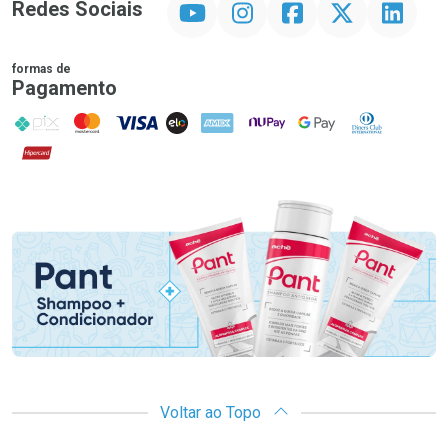
Redes Sociais
formas de
Pagamento
PIX
MasterCard
VISA
ELO
AMEX
NuPay
Google Pay
Diners Club
Hipercard
Promoção em Destaque
Voltar ao Topo