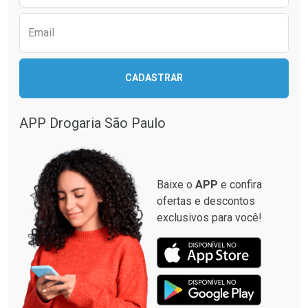
Email
Ativar Desconto
Ativar Desconto
CADASTRAR
Comprar sem Desconto
Comprar sem Desconto
Comprar sem Desconto
Comprar sem Desconto
Por R$ 349,99/cada
Por R$ 137,94/cada
Por R$ 349,99/cada
Por R$ 137,94/cada
APP Drogaria São Paulo
Baixe o
APP
e confira
ofertas e descontos
exclusivos para você!