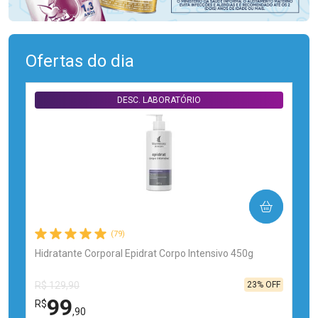
Ofertas do dia
DESC. LABORATÓRIO
COMPRAR
(79)
Hidratante Corporal Epidrat Corpo Intensivo 450g
23% OFF
R$ 129,90
99
R$
,90