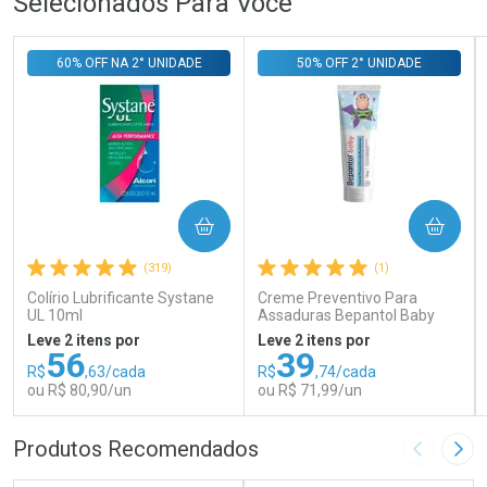
Selecionados Para Você
60% OFF NA 2° UNIDADE
50% OFF 2° UNIDADE
COMPRAR
COMPRAR
(319)
(1)
Colírio Lubrificante Systane
Creme Preventivo Para
UL 10ml
Assaduras Bepantol Baby
Toy Story Personagens
Leve 2 itens por
Leve 2 itens por
Sortidos 120g
56
39
R$
,63/cada
R$
,74/cada
ou R$ 80,90/un
ou R$ 71,99/un
FECHAR
FECHAR
FEC
FEC
Produtos Recomendados
Imagem A
Pró
Laboratório
Laboratório
Por Menos
Por Menos