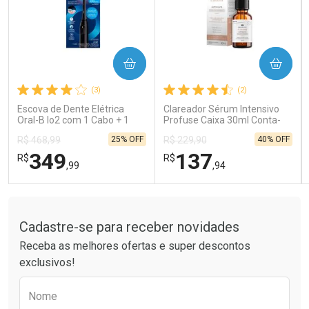
COMPRAR
COMPRAR
Ativar Desconto
Ativar Desconto
(3)
(2)
Comprar sem Desconto
Comprar sem Desconto
Comprar sem Desconto
Comprar sem Desconto
Escova de Dente Elétrica
Clareador Sérum Intensivo
Por R$ 66,43/cada
Por R$ 26,99/cada
Por R$ 66,43/cada
Por R$ 26,99/cada
Oral-B Io2 com 1 Cabo + 1
Profuse Caixa 30ml Conta-
Refil + Carregador
Gotas
25% OFF
40% OFF
R$ 468,99
R$ 229,90
349
137
R$
R$
,99
,94
Tudo sobre a Drogaria São Paulo
FECHAR
FECHAR
FEC
FEC
Laboratório
Laboratório
Por Menos
Por Menos
Cadastre-se para receber novidades
Receba as melhores ofertas e super descontos
exclusivos!
Preencha o formulário abaixo para receber 
Nome