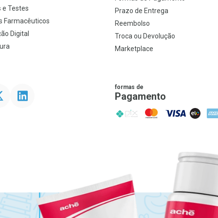
 e Testes
Prazo de Entrega
s Farmacêuticos
Reembolso
ão Digital
Troca ou Devolução
ura
Marketplace
formas de
ter
Linkedin
Pagamento
PIX
MasterCard
VISA
ELO
AME