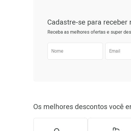
Cadastre-se para receber
Receba as melhores ofertas e super des
Preencha o formulário aba
Nome
Email
Ativar Desconto
Ativar Des
Comprar sem Desconto
Comprar sem Desconto
Comprar s
Comprar s
Por R$ 69,07/cada
Por R$ 69,07/cada
Por R$ 49,9
Por R$ 49,9
Os melhores descontos você e