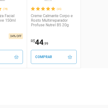
(78)
(65)
za Facial
Creme Calmante Corpo e
ive 150ml
Rosto Multirreparador
Profuse Nutrel B5 20g
34% OFF
44
R$
,99
COMPRAR
FECHAR
FECHAR
FECHAR
FECHAR
rio
os
Laboratório
Por Menos
ão Paulo