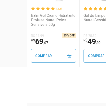
(308)
Balm Gel Creme Hidratante
Gel de Limpe
Profuse Nutrel Peles
Nutrel Sensit
Sensíveis 50g
25% OFF
R$ 91,99
R$ 75,59
69
49
R$
R$
,07
,99
COMPRAR
COMPRAR
FECHAR
FECHAR
Laboratório
Por Menos
Laborató
Por Men
Tudo sobre a Drogaria S