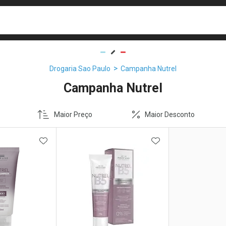
busca
isa?
Drogaria Sao Paulo
Campanha Nutrel
Campanha Nutrel
Maior Preço
Maior Desconto
FAVORITOS
ADICIONAR AOS FAVORITOS
ADICIONAR AOS 