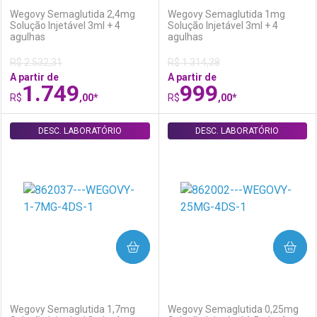
Wegovy Semaglutida 2,4mg
Wegovy Semaglutida 1mg
Solução Injetável 3ml + 4
Solução Injetável 3ml + 4
agulhas
agulhas
R$ 2.532,31
R$ 1.314,38
A partir de
A partir de
1.749
999
R$
,00*
R$
,00*
DESC. LABORATÓRIO
FECHAR
FECHAR
DESC. LABORATÓRIO
F
F
Laboratório
Por Menos
Laboratório
Por Menos
COMPRAR
COMPRAR
(0)
(0)
Wegovy Semaglutida 1,7mg
Wegovy Semaglutida 0,25mg