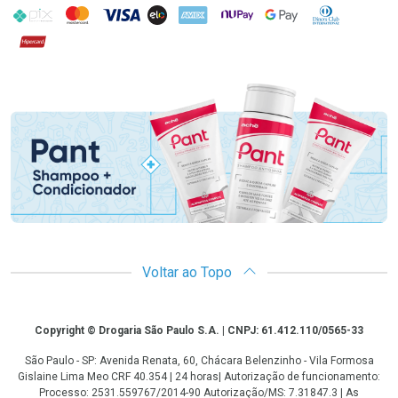
PIX
MasterCard
VISA
ELO
AMEX
NuPay
Google Pay
Diners Club
Hipercard
Promoção em Destaque
Voltar ao Topo
Copyright
Copyright © Drogaria São Paulo S.A. | CNPJ: 61.412.110/0565-33
São Paulo - SP: Avenida Renata, 60, Chácara Belenzinho - Vila Formosa
Gislaine Lima Meo CRF 40.354 | 24 horas| Autorização de funcionamento:
Processo: 2531.559767/2014-90 Autorização/MS: 7.31847.3 | As