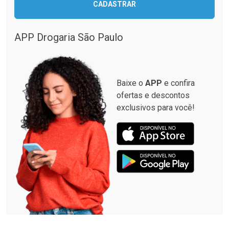
CADASTRAR
Comprar sem Desconto
Comprar sem Desconto
Por R$ 1.301,24/cada
Por R$ 1.301,24/cada
APP Drogaria São Paulo
Baixe o
APP
e confira
ofertas e descontos
exclusivos para você!