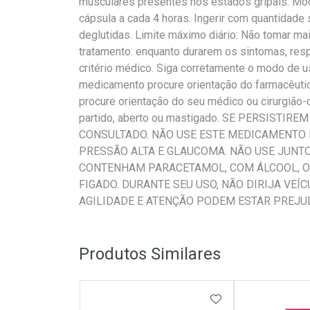
musculares presentes nos estados gripais. Mod
cápsula a cada 4 horas. Ingerir com quantidade 
deglutidas. Limite máximo diário: Não tomar ma
tratamento: enquanto durarem os sintomas, resp
critério médico. Siga corretamente o modo de 
medicamento procure orientação do farmacêuti
procure orientação do seu médico ou cirurgião
partido, aberto ou mastigado. SE PERSISTI
CONSULTADO. NÃO USE ESTE MEDICAMENTO 
PRESSÃO ALTA E GLAUCOMA. NÃO USE JUN
CONTENHAM PARACETAMOL, COM ÁLCOOL, O
FIGADO. DURANTE SEU USO, NÃO DIRIJA VEÍ
AGILIDADE E ATENÇÃO PODEM ESTAR PREJU
Produtos Similares
ADICIONAR AOS 