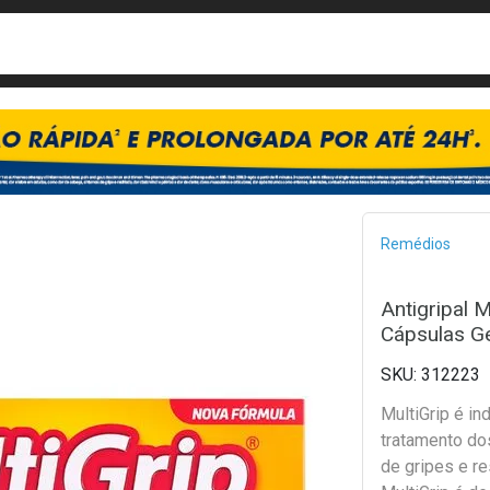
busca
isa?
Bread
Remédios
Antigripal 
Cápsulas Ge
312223
MultiGrip é in
tratamento do
de gripes e re