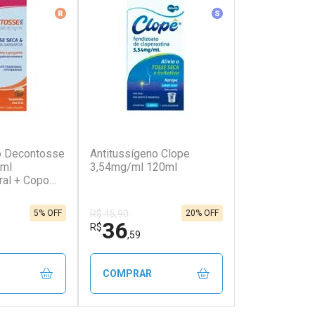
erência
Medicamento De Referência
Medicamento Similar
(11)
(5)
o Decontosse
Antitussígeno Clope
ml
3,54mg/ml 120ml
al + Copo
5% OFF
20% OFF
R$ 45,90
36
R$
,59
COMPRAR