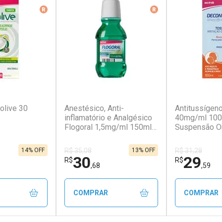
r
Medicamento De Referência
Medicamento De Ref
(129)
(33)
olive 30
Anestésico, Anti-
Antitussígen
inflamatório e Analgésico
40mg/ml 100
Flogoral 1,5mg/ml 150ml
Suspensão Or
Menta
Dosador
14% OFF
13% OFF
R$ 35,08
R$ 31,28
30
29
R$
R$
,68
,59
COMPRAR
COMPRAR