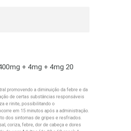
p 400mg + 4mg + 4mg 20
tral promovendo a diminuição da febre e da
eração de certas substâncias responsáveis
a e rinite, possibilitando o
ocorre em 15 minutos após a administração.
nto dos sintomas de gripes e resfriados.
al, coriza, febre, dor de cabeça e dores