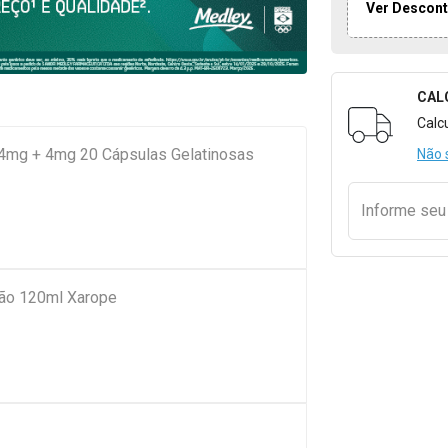
Ver Descont
CAL
Formulári
Calc
+ 4mg + 4mg 20 Cápsulas Gelatinosas
Não 
Informe se
ção 120ml Xarope