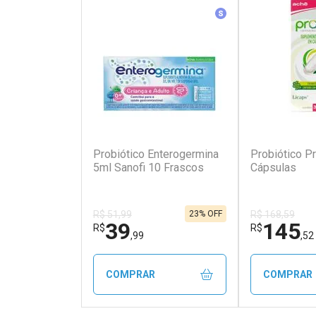
Medicamento Simila
(336)
Probiótico Enterogermina
Probiótico Pr
5ml Sanofi 10 Frascos
Cápsulas
23% OFF
R$ 51,99
R$ 168,59
39
145
R$
R$
,99
,52
COMPRAR
COMPRAR