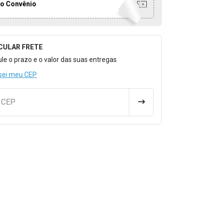
o Convênio
CULAR FRETE
o para Calcular o Frete
ule o prazo e o valor das suas entregas
sei meu CEP
u CEP
CALCULAR FRETE