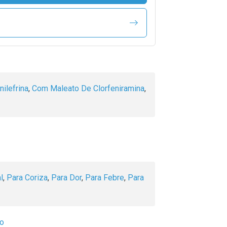
ilefrina
,
Com Maleato De Clorfeniramina
,
l
,
Para Coriza
,
Para Dor
,
Para Febre
,
Para
so