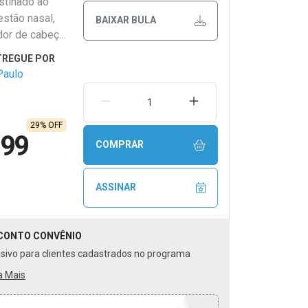
stinado ao
estão nasal,
BAIXAR BULA
 dor de cabeça
ulares
s estados
Paulo
ulto,
ntação
REMOVER UMA UNIDADE
AUMENTAR UMA UNIDA
lagem com 20
29% OFF
,99
COMPRAR
ASSINAR
CONTO
CONVÊNIO
usivo para clientes cadastrados no programa
a Mais