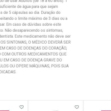
o de usar Adultos (de 18 a 60 anos): 1
suficiente de água para que sejam
is de 5 cápsulas ao dia. Duração do
eitando o limite máximo de 3 dias ou a
usar. Em caso de dúvidas sobre este
co. Não desaparecendo os sintomas,
-dentista. Este medicamento não deve ser
REM OS SINTOMAS, O MÉDICO DEVERÁ SER
EM CASO DE DOENÇAS DO CORAÇÃO,
TO COM OUTROS MEDICAMENTOS QUE
U EM CASO DE DOENÇA GRAVE DO
CULOS OU OPERE MÁQUINAS, POIS SUA
DICADAS.
FAVORITOS
ADICIONAR AOS FAVORITOS
ADICIONAR AOS 