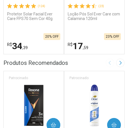
(124)
(23)
Protetor Solar Facial Ever
Loção Pós Sol Ever Care com
Care FPS70 Sem Cor 40g
Calamina 120ml
20% OFF
23% OFF
34
17
R$
R$
,39
,59
FECHAR
F
FECHAR
F
Produtos Recomendados
Imagem A
Pró
Laboratório
Laboratório
Por Menos
Por Menos
Patrocinado
Patrocinado
COMPRAR
COMPRAR