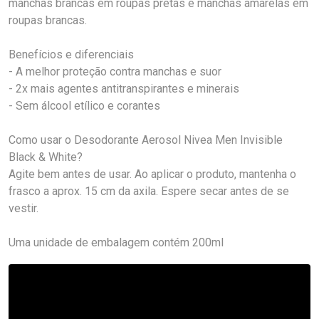
manchas brancas em roupas pretas e manchas amarelas em
roupas brancas.
Benefícios e diferenciais
- A melhor proteção contra manchas e suor
- 2x mais agentes antitranspirantes e minerais
- Sem álcool etílico e corantes
Como usar o Desodorante Aerosol Nivea Men Invisible
Black & White?
Agite bem antes de usar. Ao aplicar o produto, mantenha o
frasco a aprox. 15 cm da axila. Espere secar antes de se
vestir.
Uma unidade de embalagem contém 200ml