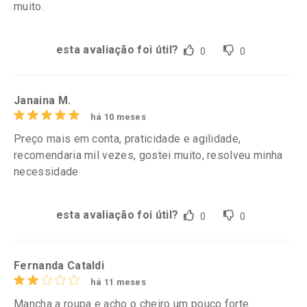
muito.
esta avaliação foi útil?
0
0
Janaina M.
há 10 meses
Preço mais em conta, praticidade e agilidade,
recomendaria mil vezes, gostei muito, resolveu minha
necessidade
esta avaliação foi útil?
0
0
Fernanda Cataldi
há 11 meses
Mancha a roupa e acho o cheiro um pouco forte