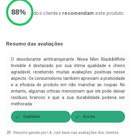
88%
dos clientes
recomendam
este produto
Ativar Desconto
Ativar Desconto
Comprar sem Desconto
Comprar sem Desconto
Resumo das avaliações
Por R$ 32,33/cada
Por R$ 23,59/cada
Comprar sem Desconto
Comprar sem Desconto
Por R$ 32,33/cada
Por R$ 23,59/cada
O desodorante antitranspirante Nívea Men Black&White
Invisible é destacado por sua ótima qualidade e cheiro
agradável, recebendo muitas avaliações positivas nesse
aspecto. Os consumidores também apreciam a praticidade
e a eficácia do produto em não manchar as roupas. No
entanto, algumas críticas mencionam que ele pode deixar
resíduos brancos e que a sua durabilidade poderia ser
melhorada.
Qualidade
Aroma
Resumo gerado por I.A. com base nas avaliações dos clientes