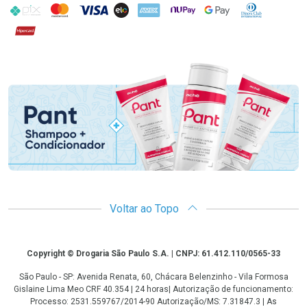
PIX
MasterCard
VISA
ELO
AMEX
NuPay
Google Pay
Diners Club
Hipercard
Promoção em Destaque
Voltar ao Topo
Copyright
Copyright © Drogaria São Paulo S.A. | CNPJ: 61.412.110/0565-33
São Paulo - SP: Avenida Renata, 60, Chácara Belenzinho - Vila Formosa
Gislaine Lima Meo CRF 40.354 | 24 horas| Autorização de funcionamento:
Processo: 2531.559767/2014-90 Autorização/MS: 7.31847.3 | As