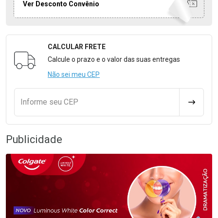
Ver Desconto Convênio
CALCULAR FRETE
Formulário para Calcular o Frete
Calcule o prazo e o valor das suas entregas
Não sei meu CEP
Informe seu CEP
CALCULA
Publicidade