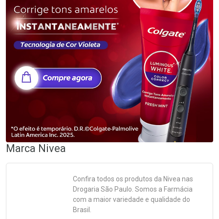
Marca
Nivea
Confira todos os produtos da
Nivea
nas
Drogaria São Paulo. Somos a Farmácia
com a maior variedade e qualidade do
Brasil.