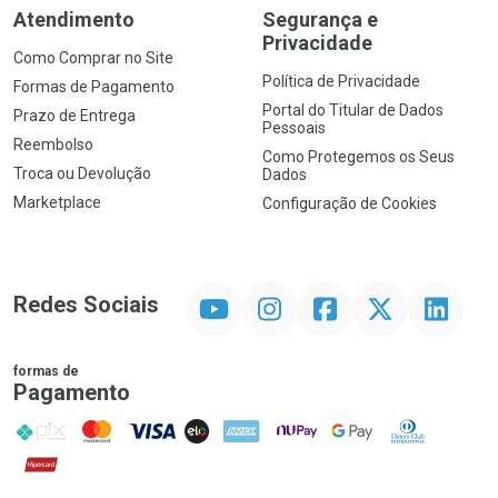
Atendimento
Segurança e
Privacidade
Como Comprar no Site
Política de Privacidade
Formas de Pagamento
Portal do Titular de Dados
Prazo de Entrega
Pessoais
Reembolso
Como Protegemos os Seus
Troca ou Devolução
Dados
Marketplace
Configuração de Cookies
YouTube
Instagram
Facebook
Twitter
Linkedin
Redes Sociais
formas de
Pagamento
PIX
MasterCard
VISA
ELO
AMEX
NuPay
Google Pay
Diners Club
Hipercard