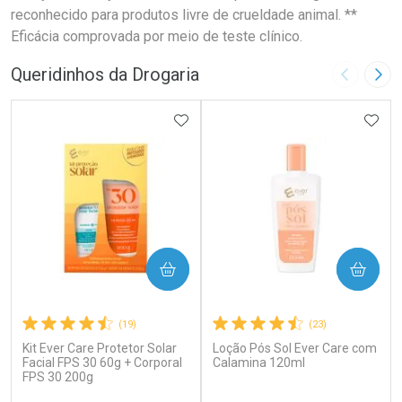
reconhecido para produtos livre de crueldade animal. **
Eficácia comprovada por meio de teste clínico.
Queridinhos da Drogaria
Imagem A
Pró
ADICIONAR AOS FAVORITOS
ADIC
COMPRAR
COMPRAR
(19)
(23)
Kit Ever Care Protetor Solar
Loção Pós Sol Ever Care com
Facial FPS 30 60g + Corporal
Calamina 120ml
FPS 30 200g