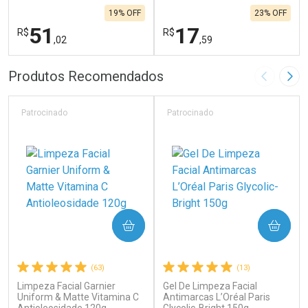
19% OFF
23% OFF
51
17
R$
R$
,02
,59
FECHAR
F
FECHAR
F
Produtos Recomendados
Imagem A
Pró
Laboratório
Laboratório
Por Menos
Por Menos
Patrocinado
Patrocinado
COMPRAR
COMPRAR
(63)
(13)
Limpeza Facial Garnier
Gel De Limpeza Facial
Ativar Desconto
Ativar Desconto
Uniform & Matte Vitamina C
Antimarcas L’Oréal Paris