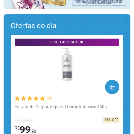
Ofertas do dia
DESC. LABORATÓRIO
COMPRAR
(79)
Hidratante Corporal Epidrat Corpo Intensivo 450g
23% OFF
R$ 129,90
99
R$
,90