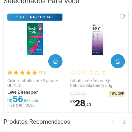
Selecionados Para Você
ADIC
60% OFF NA 2° UNIDADE
COMPRAR
COMPRAR
(319)
(0)
Colírio Lubrificante Systane
Lubrificante Íntimo Ky
UL 10ml
Naturals Blueberry 50g
Leve 2 itens por
10% OFF
R$ 31,59
56
28
R$
,63/cada
R$
,40
ou R$ 80,90/un
FECHAR
FECHAR
FEC
FEC
Produtos Recomendados
Imagem A
Pró
Laboratório
Laboratório
Por Menos
Por Menos