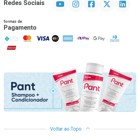
Redes Sociais
formas de
Pagamento
PIX
MasterCard
VISA
ELO
AMEX
NuPay
Google Pay
Diners Club
Hipercard
Promoção em Destaque
Voltar ao Topo