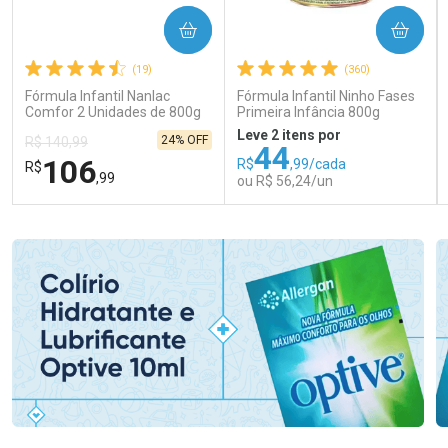
COMPRAR
COMPRAR
(19)
(360)
Fórmula Infantil Nanlac
Fórmula Infantil Ninho Fases
Comfor 2 Unidades de 800g
Primeira Infância 800g
Leve 2 itens por
24% OFF
R$ 140,99
44
106
R$
,99/cada
R$
,99
ou R$ 56,24/un
FECHAR
FECHAR
FEC
FEC
Laboratório
Laboratório
Por Menos
Por Menos
Ativar Desconto
Ativar Desconto