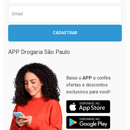
Email
Ativar Desconto
Ativar Desconto
CADASTRAR
Comprar sem Desconto
Comprar sem Desconto
Comprar sem Desconto
Comprar sem Desconto
Por R$ 137,94/cada
Por R$ 33,15/cada
Por R$ 137,94/cada
Por R$ 33,15/cada
APP Drogaria São Paulo
Baixe o
APP
e confira
ofertas e descontos
exclusivos para você!