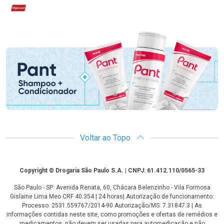
Hipercard
Promoção em Destaque
Voltar ao Topo
Copyright
Copyright © Drogaria São Paulo S.A. | CNPJ: 61.412.110/0565-33
São Paulo - SP: Avenida Renata, 60, Chácara Belenzinho - Vila Formosa
Gislaine Lima Meo CRF 40.354 | 24 horas| Autorização de funcionamento:
Processo: 2531.559767/2014-90 Autorização/MS: 7.31847.3 | As
informações contidas neste site, como promoções e ofertas de remédios e
medicamentos, não devem ser usadas para automedicação e não