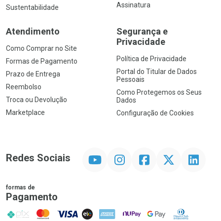
Assinatura
Sustentabilidade
Atendimento
Segurança e
Privacidade
Como Comprar no Site
Política de Privacidade
Formas de Pagamento
Portal do Titular de Dados
Prazo de Entrega
Pessoais
Reembolso
Como Protegemos os Seus
Troca ou Devolução
Dados
Marketplace
Configuração de Cookies
YouTube
Instagram
Facebook
Twitter
Linkedin
Redes Sociais
formas de
Pagamento
PIX
MasterCard
VISA
ELO
AMEX
NuPay
Google Pay
Diners Club