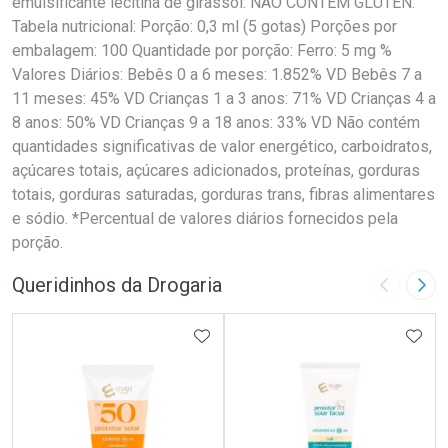
emulsificante lecitina de girassol. NÃO CONTÉM GLÚTEN.
Tabela nutricional: Porção: 0,3 ml (5 gotas) Porções por
embalagem: 100 Quantidade por porção: Ferro: 5 mg %
Valores Diários: Bebês 0 a 6 meses: 1.852% VD Bebês 7 a
11 meses: 45% VD Crianças 1 a 3 anos: 71% VD Crianças 4 a
8 anos: 50% VD Crianças 9 a 18 anos: 33% VD Não contém
quantidades significativas de valor energético, carboidratos,
açúcares totais, açúcares adicionados, proteínas, gorduras
totais, gorduras saturadas, gorduras trans, fibras alimentares
e sódio. *Percentual de valores diários fornecidos pela
porção.
Queridinhos da Drogaria
Imagem A
Pró
ADICIONAR AOS FAVORITOS
ADIC