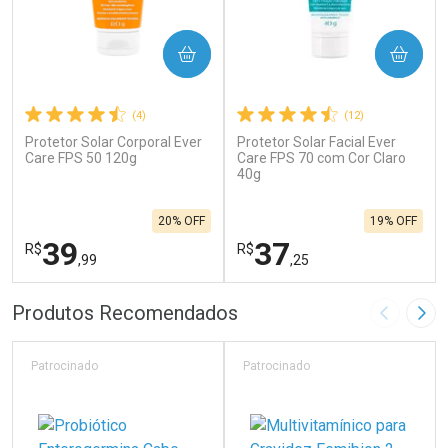
COMPRAR
COMPRAR
(4)
(12)
Protetor Solar Corporal Ever
Protetor Solar Facial Ever
Care FPS 50 120g
Care FPS 70 com Cor Claro
40g
20% OFF
19% OFF
39
37
R$
R$
,99
,25
FECHAR
F
FECHAR
F
Produtos Recomendados
Imagem A
Pró
Laboratório
Laboratório
Por Menos
Por Menos
Patrocinado
Patrocinado