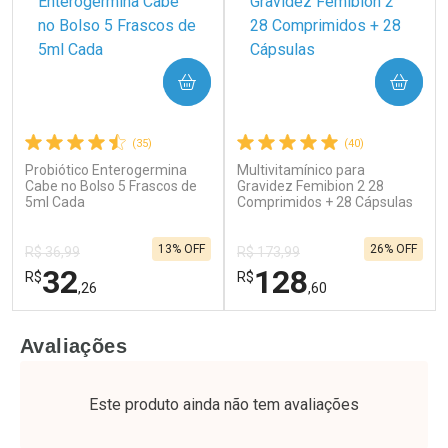
COMPRAR
COMPRAR
(35)
(40)
Probiótico Enterogermina
Multivitamínico para
Ativar Desconto
Ativar Desconto
Cabe no Bolso 5 Frascos de
Gravidez Femibion 2 28
5ml Cada
Comprar sem Desconto
Comprimidos + 28 Cápsulas
Comprar sem Desconto
Por R$ 39,99/cada
Por R$ 37,25/cada
Comprar sem Desconto
Comprar sem Desconto
13% OFF
26% OFF
Por R$ 39,99/cada
Por R$ 37,25/cada
R$ 36,99
R$ 173,99
32
128
R$
R$
,26
,60
FECHAR
F
FECHAR
F
Avaliações
Laboratório
Laboratório
Por Menos
Por Menos
Este produto ainda não tem avaliações