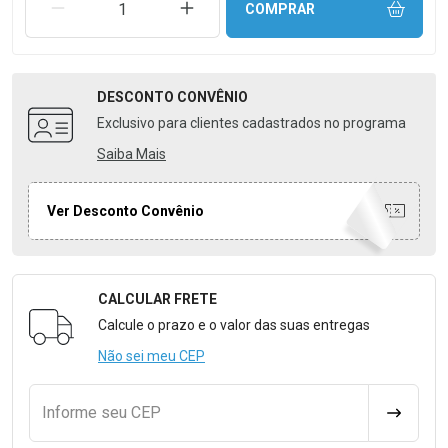
REMOVER UMA UNIDADE
AUMENTAR UMA UNIDADE
COMPRAR
DESCONTO
CONVÊNIO
Exclusivo para clientes cadastrados no programa
Saiba Mais
Ver Desconto Convênio
CALCULAR FRETE
Formulário para Calcular o Frete
Calcule o prazo e o valor das suas entregas
Não sei meu CEP
Informe seu CEP
CALCULA