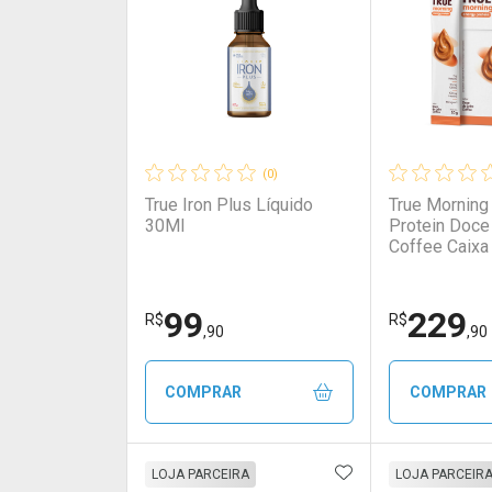
(0)
True Iron Plus Líquido
True Morning
30Ml
Protein Doce
Coffee Caixa 
True Morning
Protein Doce
Caixa c/ 20 U
99
229
R$
R$
,90
,90
COMPRAR
COMPRAR
ADICIONAR AOS 
FECHAR
FECHAR
LOJA PARCEIRA
LOJA PARCEIR