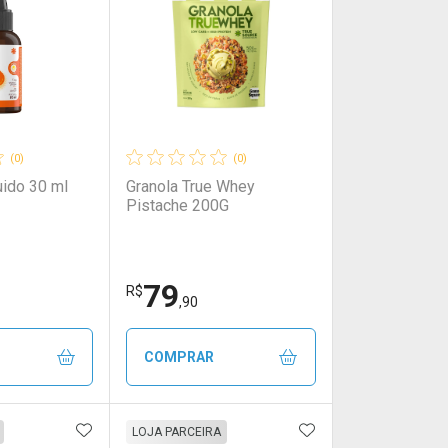
(0)
(0)
uido 30 ml
Granola True Whey
Pistache 200G
79
R$
,90
COMPRAR
FAVORITOS
ADICIONAR AOS FAVORITOS
ADICIONAR AOS 
FECHAR
FECHAR
FECHAR
FECHAR
LOJA PARCEIRA