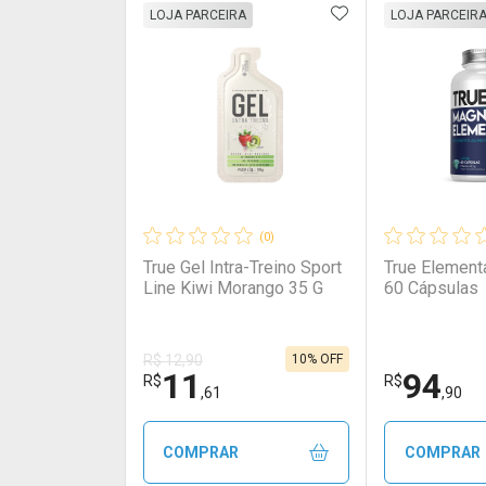
ADICIONAR AOS 
FECHAR
FECHAR
LOJA PARCEIRA
LOJA PARCEIR
Laboratório
Por Menos
Laborató
Por Men
(0)
True Gel Intra-Treino Sport
True Element
Line Kiwi Morango 35 G
60 Cápsulas
10% OFF
R$ 12,90
11
94
Ativar Desconto
Ativar Des
R$
R$
,61
,90
Comprar sem Desconto
Comprar sem Desconto
Comprar s
Comprar s
COMPRAR
COMPRAR
Por R$ 699,90/cada
Por R$ 699,90/cada
Por R$ 197,
Por R$ 197,