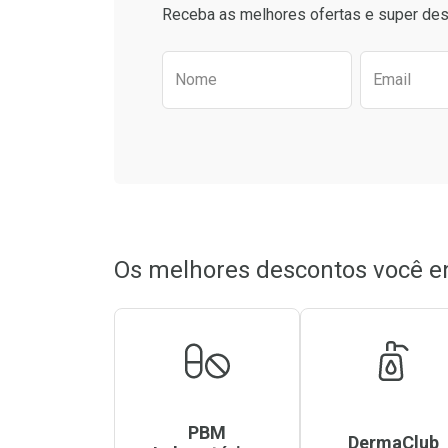
Comprar sem Desconto
Comprar sem Des
Receba as melhores ofertas e super des
Por R$ 35,63/cada
Por R$ 25,91/cada
Por R$ 35,63/cada
Por R$ 25,91/cada
Preencha o formulário aba
Nome
Email
Os melhores descontos você e
PBM
DermaClub