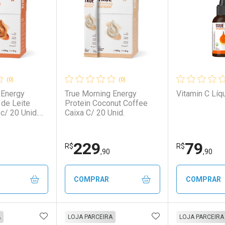
(0)
(0)
 Energy
True Morning Energy
Vitamin C Líq
 de Leite
Protein Coconut Coffee
c/ 20 Unid.
Caixa C/ 20 Unid.
 Energy
 de Leite
nid.
229
79
R$
R$
,90
,90
COMPRAR
COMPRAR
FAVORITOS
ADICIONAR AOS FAVORITOS
ADICIONAR AOS 
FECHAR
FECHAR
FECHAR
FECHAR
A
LOJA PARCEIRA
LOJA PARCEIRA