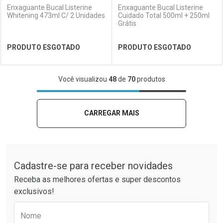
Enxaguante Bucal Listerine
Enxaguante Bucal Listerine
Whitening 473ml C/ 2 Unidades
Cuidado Total 500ml + 250ml
Grátis
Ver Desconto Convênio
Ver Desconto Convênio
PRODUTO ESGOTADO
PRODUTO ESGOTADO
FECHAR
FECHAR
FEC
FEC
Você visualizou
48
de
70
produtos
Laboratório
Por Menos
Laboratório
Por Menos
CARREGAR MAIS
Tudo sobre a Drogaria São Paulo
Cadastre-se para receber novidades
Receba as melhores ofertas e super descontos
exclusivos!
Preencha o formulário abaixo para receber 
Nome