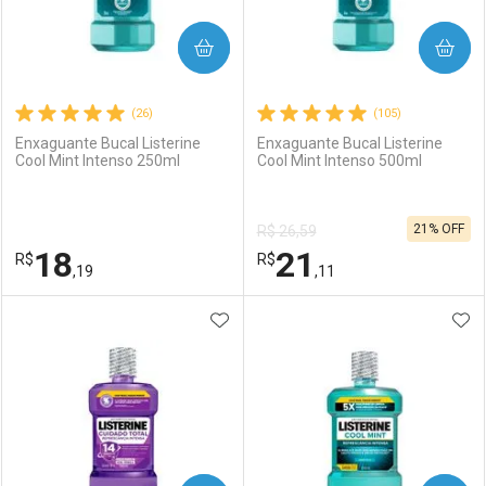
COMPRAR
COMPRAR
(26)
(105)
Enxaguante Bucal Listerine
Enxaguante Bucal Listerine
Cool Mint Intenso 250ml
Cool Mint Intenso 500ml
21% OFF
R$ 26,59
18
21
R$
R$
,19
,11
ADICIONAR AOS FAVORITOS
ADI
FECHAR
FECHAR
F
F
Laboratório
Por Menos
Laboratório
Por Menos