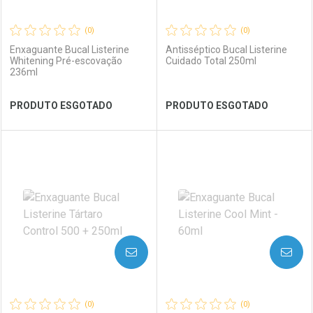
(0)
(0)
Enxaguante Bucal Listerine
Antisséptico Bucal Listerine
Whitening Pré-escovação
Cuidado Total 250ml
236ml
Ver Desconto Convênio
Ver Desconto Convênio
PRODUTO ESGOTADO
PRODUTO ESGOTADO
FECHAR
FECHAR
FEC
FEC
Laboratório
Por Menos
Laboratório
Por Menos
AVISE-ME
AVISE-ME
(0)
(0)