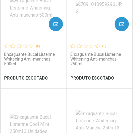
AVISE-ME
AVISE-ME
(0)
(0)
Enxaguante Bucal Listerine
Enxaguante Bucal Listerine
Whitening Anti-manchas
Whitening Anti-manchas
500ml
250ml
Ver Desconto Convênio
Ver Desconto Convênio
PRODUTO ESGOTADO
PRODUTO ESGOTADO
FECHAR
FECHAR
FEC
FEC
Laboratório
Por Menos
Laboratório
Por Menos