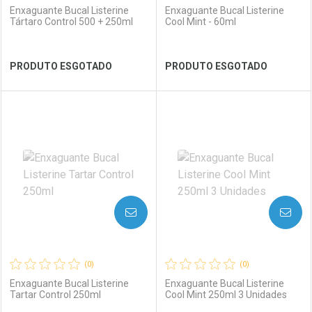
Enxaguante Bucal Listerine
Enxaguante Bucal Listerine
Tártaro Control 500 + 250ml
Cool Mint - 60ml
Ver Desconto Convênio
Ver Desconto Convênio
PRODUTO ESGOTADO
PRODUTO ESGOTADO
FECHAR
FECHAR
FEC
FEC
Laboratório
Por Menos
Laboratório
Por Menos
AVISE-ME
AVISE-ME
(0)
(0)
Enxaguante Bucal Listerine
Enxaguante Bucal Listerine
Tartar Control 250ml
Cool Mint 250ml 3 Unidades