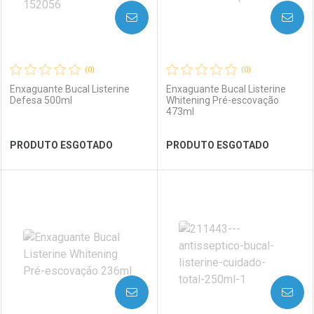
AVISE-ME
AVISE-ME
(0)
(0)
Enxaguante Bucal Listerine
Enxaguante Bucal Listerine
Defesa 500ml
Whitening Pré-escovação
473ml
Ver Desconto Convênio
Ver Desconto Convênio
PRODUTO ESGOTADO
PRODUTO ESGOTADO
FECHAR
FECHAR
FEC
FEC
Laboratório
Por Menos
Laboratório
Por Menos
AVISE-ME
AVISE-ME