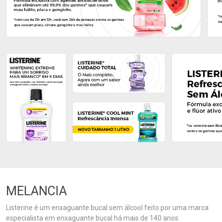
Ativar Desconto
Ativar Desconto
Comprar sem Desconto
Comprar sem Desconto
Comprar sem Desconto
Comprar sem Desconto
Por R$ 23,99/cada
Por R$ 34,99/cada
Por R$ 23,99/cada
Por R$ 34,99/cada
MELANCIA
Listerine é um enxaguante bucal sem álcool feito por uma marca
especialista em enxaguante bucal há mais de 140 anos.