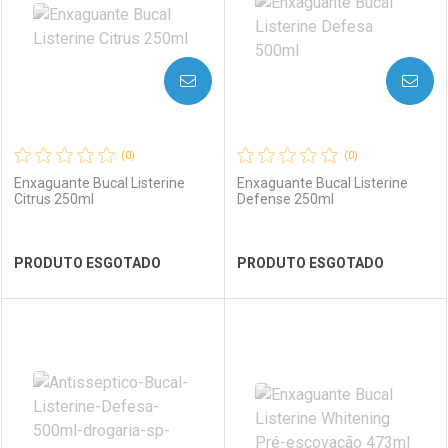
AVISE-ME
AVISE-ME
(0)
(0)
Enxaguante Bucal Listerine
Enxaguante Bucal Listerine
Citrus 250ml
Defense 250ml
Ver Desconto Convênio
Ver Desconto Convênio
PRODUTO ESGOTADO
PRODUTO ESGOTADO
FECHAR
FECHAR
FEC
FEC
Laboratório
Por Menos
Laboratório
Por Menos