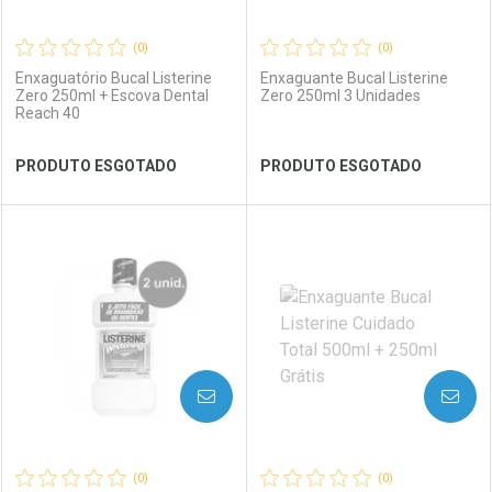
(0)
(0)
Enxaguatório Bucal Listerine
Enxaguante Bucal Listerine
Zero 250ml + Escova Dental
Zero 250ml 3 Unidades
Reach 40
Ver Desconto Convênio
Ver Desconto Convênio
PRODUTO ESGOTADO
PRODUTO ESGOTADO
FECHAR
FECHAR
FEC
FEC
Laboratório
Por Menos
Laboratório
Por Menos
AVISE-ME
AVISE-ME
(0)
(0)