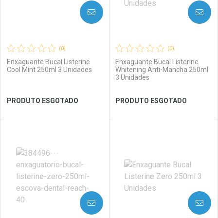
AVISE-ME
AVISE-ME
(0)
(0)
Enxaguante Bucal Listerine
Enxaguante Bucal Listerine
Cool Mint 250ml 3 Unidades
Whitening Anti-Mancha 250ml
3 Unidades
Ver Desconto Convênio
Ver Desconto Convênio
PRODUTO ESGOTADO
PRODUTO ESGOTADO
FECHAR
FECHAR
FEC
FEC
Laboratório
Por Menos
Laboratório
Por Menos
AVISE-ME
AVISE-ME