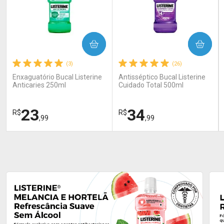
COMPRAR
COMPRAR
(3)
(26)
Enxaguatório Bucal Listerine
Antisséptico Bucal Listerine
Anticaries 250ml
Cuidado Total 500ml
23
34
R$
R$
,99
,99
FECHAR
FECHAR
FEC
FEC
Laboratório
Laboratório
Por Menos
Por Menos