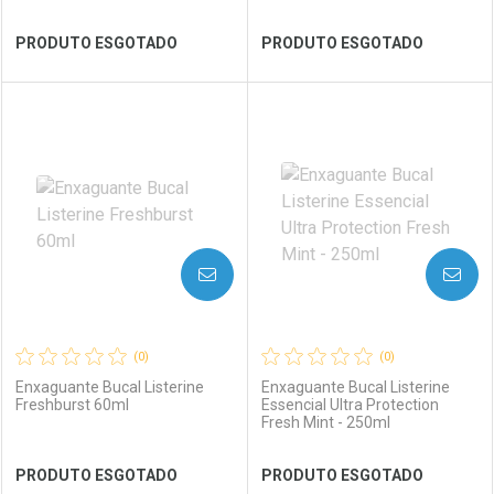
Ver Desconto Convênio
Ver Desconto Convênio
PRODUTO ESGOTADO
PRODUTO ESGOTADO
FECHAR
FECHAR
FEC
FEC
Laboratório
Por Menos
Laboratório
Por Menos
AVISE-ME
AVISE-ME
(0)
(0)
Enxaguante Bucal Listerine
Enxaguante Bucal Listerine
Freshburst 60ml
Essencial Ultra Protection
Fresh Mint - 250ml
Ver Desconto Convênio
Ver Desconto Convênio
PRODUTO ESGOTADO
PRODUTO ESGOTADO