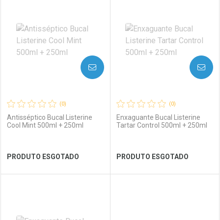
Laboratório
Por Menos
Laboratório
Por Menos
AVISE-ME
AVISE-ME
(0)
(0)
Antisséptico Bucal Listerine
Enxaguante Bucal Listerine
Cool Mint 500ml + 250ml
Tartar Control 500ml + 250ml
Ver Desconto Convênio
Ver Desconto Convênio
PRODUTO ESGOTADO
PRODUTO ESGOTADO
FECHAR
FECHAR
FEC
FEC
Laboratório
Por Menos
Laboratório
Por Menos