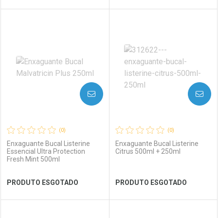
FECHAR
FECHAR
FEC
FEC
Laboratório
Por Menos
Laboratório
Por Menos
AVISE-ME
AVISE-ME
(0)
(0)
Enxaguante Bucal Listerine
Enxaguante Bucal Listerine
Essencial Ultra Protection
Citrus 500ml + 250ml
Fresh Mint 500ml
Ver Desconto Convênio
Ver Desconto Convênio
PRODUTO ESGOTADO
PRODUTO ESGOTADO
FECHAR
FECHAR
FEC
FEC