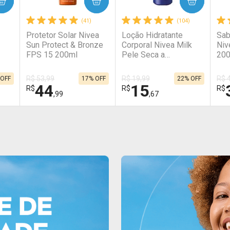
COMPRAR
COMPRAR
(41)
(104)
Protetor Solar Nivea
Loção Hidratante
Sab
Sun Protect & Bronze
Corporal Nivea Milk
Niv
FPS 15 200ml
Pele Seca a
20
Extrasseca 200ml
R$ 53,99
R$ 19,99
R$ 
 OFF
17% OFF
22% OFF
44
15
R$
R$
R$
,99
,67
FECHAR
FECHAR
FECHAR
FECHAR
FEC
FEC
Laboratório
Laboratório
La
Por Menos
Por Menos
P
Ativar Desconto
Ativar Desconto
A