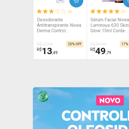
COMPRAR
COMPRAR
(2)
(7)
Desodorante
Sérum Facial Nivea
Antitranspirante Nivea
Luminous 630 Skin
Derma Control
Glow 15ml Conta-
Uniformiza 150ml
Gotas
Aerossol
R$ 17,99
R$ 59,99
25% OFF
17%
13
49
R$
R$
,49
,79
FECHAR
FECHAR
Laboratório
Laboratório
Por Menos
Por Menos
Ativar Desconto
Ativar Desconto