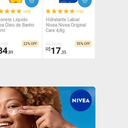
COMPRAR
COMPRAR
(424)
(192)
onete Líquido
Hidratante Labial
ea Óleo de Banho
Nivea Nivea Original
0ml
Care 4,8g
44,99
R$ 26,59
22% OFF
35% OFF
34
17
R$
,89
,35
HAR
HAR
FECHAR
FECHAR
FECHAR
FECHAR
boratório
Laboratório
or Menos
Por Menos
tivar Desconto
Ativar Desconto