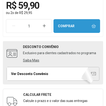
R$ 59,90
ou
2
x
de
R$ 29,95
REMOVER UMA UNIDADE
AUMENTAR UMA UNIDADE
COMPRAR
DESCONTO
CONVÊNIO
Exclusivo para clientes cadastrados no programa
Saiba Mais
Ver Desconto Convênio
CALCULAR FRETE
Formulário para Calcular o Frete
Calcule o prazo e o valor das suas entregas