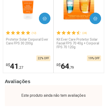
COMPRAR
COMPRAR
(12)
(24)
Protetor Solar Corporal Ever
Kit Ever Care Protetor Solar
Care FPS 30 200g
Facial FPS 70 40g + Corporal
FPS 70 120g
22% OFF
19% OFF
41
64
R$
R$
,27
,79
FECHAR
F
FECHAR
F
Avaliações
Laboratório
Laboratório
Por Menos
Por Menos
Este produto ainda não tem avaliações