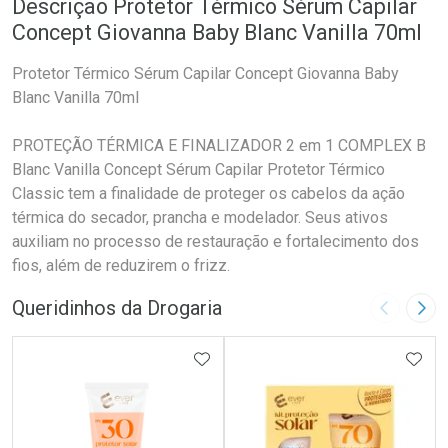
Descrição Protetor Térmico Sérum Capilar
Concept Giovanna Baby Blanc Vanilla 70ml
Protetor Térmico Sérum Capilar Concept Giovanna Baby
Blanc Vanilla 70ml
PROTEÇÃO TÉRMICA E FINALIZADOR 2 em 1 COMPLEX B
Blanc Vanilla Concept Sérum Capilar Protetor Térmico
Classic tem a finalidade de proteger os cabelos da ação
térmica do secador, prancha e modelador. Seus ativos
auxiliam no processo de restauração e fortalecimento dos
fios, além de reduzirem o frizz.
Queridinhos da Drogaria
Imagem A
Pró
ADICIONAR AOS FAVORITOS
ADIC