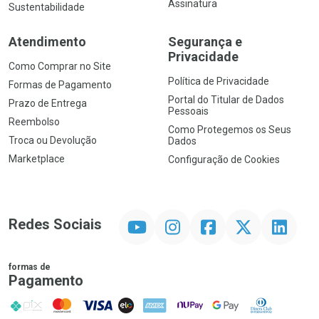
Assinatura
Sustentabilidade
Atendimento
Segurança e
Privacidade
Como Comprar no Site
Política de Privacidade
Formas de Pagamento
Portal do Titular de Dados
Prazo de Entrega
Pessoais
Reembolso
Como Protegemos os Seus
Troca ou Devolução
Dados
Marketplace
Configuração de Cookies
YouTube
Instagram
Facebook
Twitter
Linkedin
Redes Sociais
formas de
Pagamento
PIX
MasterCard
VISA
ELO
AMEX
NuPay
Google Pay
Diners Club