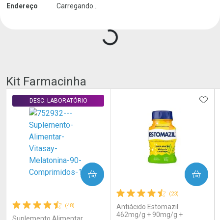
Endereço
Carregando...
Carregando produtos do seller...
Kit Farmacinha
ADIC
DESC. LABORATÓRIO
COMPRAR
COMPRAR
(23)
(48)
Antiácido Estomazil
462mg/g + 90mg/g +
Suplemento Alimentar