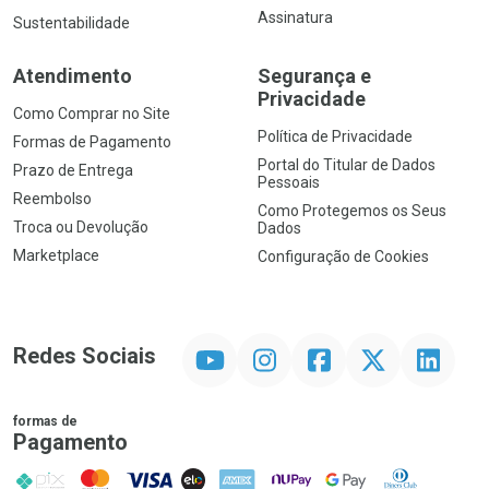
Assinatura
Sustentabilidade
Atendimento
Segurança e
Privacidade
Como Comprar no Site
Política de Privacidade
Formas de Pagamento
Portal do Titular de Dados
Prazo de Entrega
Pessoais
Reembolso
Como Protegemos os Seus
Troca ou Devolução
Dados
Marketplace
Configuração de Cookies
YouTube
Instagram
Facebook
Twitter
Linkedin
Redes Sociais
formas de
Pagamento
PIX
MasterCard
VISA
ELO
AMEX
NuPay
Google Pay
Diners Club