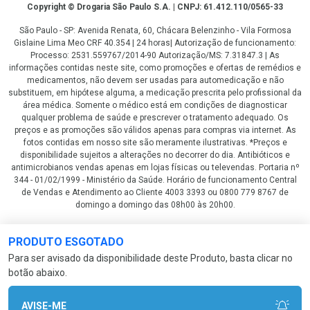
Copyright
Copyright © Drogaria São Paulo S.A. | CNPJ: 61.412.110/0565-33
São Paulo - SP: Avenida Renata, 60, Chácara Belenzinho - Vila Formosa
Gislaine Lima Meo CRF 40.354 | 24 horas| Autorização de funcionamento:
Processo: 2531.559767/2014-90 Autorização/MS: 7.31847.3 | As
informações contidas neste site, como promoções e ofertas de remédios e
medicamentos, não devem ser usadas para automedicação e não
substituem, em hipótese alguma, a medicação prescrita pelo profissional da
área médica. Somente o médico está em condições de diagnosticar
qualquer problema de saúde e prescrever o tratamento adequado. Os
preços e as promoções são válidos apenas para compras via internet. As
fotos contidas em nosso site são meramente ilustrativas. *Preços e
disponibilidade sujeitos a alterações no decorrer do dia. Antibióticos e
antimicrobianos vendas apenas em lojas físicas ou televendas. Portaria nº
344 - 01/02/1999 - Ministério da Saúde. Horário de funcionamento Central
de Vendas e Atendimento ao Cliente 4003 3393 ou 0800 779 8767 de
domingo a domingo das 08h00 às 20h00.
LGPD Aceite os Cookies
PRODUTO ESGOTADO
Para ser avisado da disponibilidade deste Produto, basta clicar no
botão abaixo.
AVISE-ME