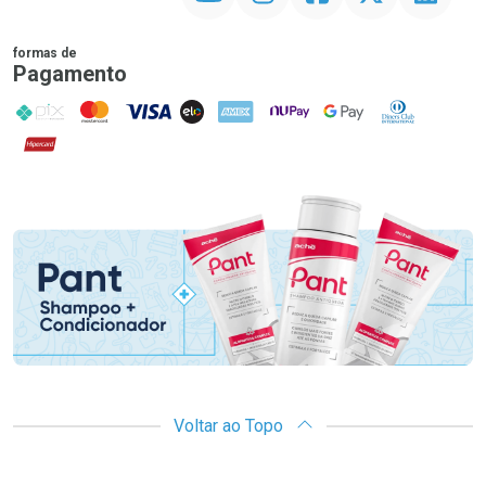
formas de
Pagamento
PIX
MasterCard
VISA
ELO
AMEX
NuPay
Google Pay
Diners Club
Hipercard
Promoção em Destaque
Voltar ao Topo