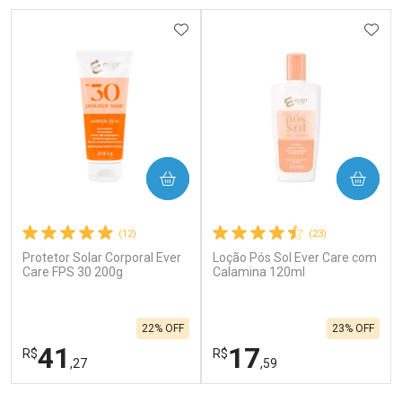
ADICIONAR AOS FAVORITOS
ADIC
COMPRAR
COMPRAR
(12)
(23)
Protetor Solar Corporal Ever
Loção Pós Sol Ever Care com
Care FPS 30 200g
Calamina 120ml
22% OFF
23% OFF
41
17
R$
R$
,27
,59