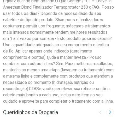
rigidez quando bem dosado.O Que Contém?- 01 – Leave-in
Aneethun Blond Finalizador Termoprotetor 250 gFAQ- Posso
usar todos os dias? Depende da necessidade do seu
cabelo e do tipo de produto. Shampoos e finalizadores
costumam permitir uso frequente; máscaras e tratamentos
mais intensos normalmente rendem melhores resultados
em 1 a 3 vezes por semana.- Este produto pesa no cabelo?
Use a quantidade adequada ao seu comprimento e textura
de fio. Aplicar apenas onde indicado (geralmente
comprimento e pontas) ajuda a manter leveza.- Posso
combinar com outras linhas? Sim. Para melhores resultados,
mantenha ao menos uma etapa (lavagem ou tratamento) com
a mesma linha e complemente com produtos que atendam a
necessidade do momento (hidratação, nutrição ou
reconstrução).CTASe você quer elevar sua rotina e sentir o
cabelo mais bonito a cada uso, inclua este item no seu
cuidado e aproveite para completar o tratamento com a linha.
Queridinhos da Drogaria
Imagem A
Pró