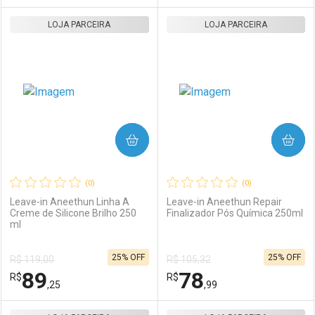
LOJA PARCEIRA
FECHAR
FECHAR
LOJA PARCEIRA
F
F
Laboratório
Por Menos
Laboratório
Por Menos
COMPRAR
COMPRAR
(0)
(0)
Leave-in Aneethun Linha A
Leave-in Aneethun Repair
Creme de Silicone Brilho 250
Finalizador Pós Química 250ml
ml
Ativar Desconto
Ativar Desconto
25% OFF
25% OFF
R$ 119,00
R$ 105,32
Comprar sem Desconto
Comprar sem Desconto
89
78
R$
Comprar sem Desconto
R$
Comprar sem Desconto
Por R$ 78,99/cada
Por R$ 51,90/cada
,25
,99
Por R$ 78,99/cada
Por R$ 51,90/cada