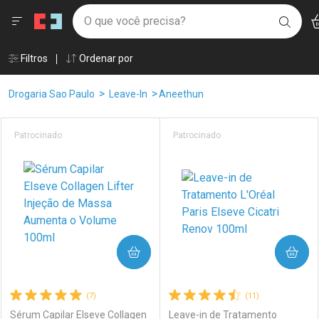
Drogaria São Paulo
Menu
Ac
Ir direto para a home
O que você precisa?
BUSC
Navegue pela página
Ir direto para o conteúdo
Faça a sua busca
Ir direto para a busca
Âncoras
Filtros
Ordenar por
Ir direto para a conta
Ir direto para a ajuda
Breadcrumb
Drogaria Sao Paulo
Leave-In
Aneethun
Ir direto para a notificações
Ir direto para o carrinho
Linkagens Internas em Destaque
Promoções em Destaque
Prateleira
Ir direto para o menu
Patrocinado
Patrocinado
COMPRAR
COMPRAR
(7)
(11)
Sérum Capilar Elseve Collagen
Leave-in de Tratamento