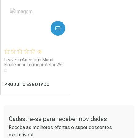
Laboratório
Por Menos
Laboratório
Por Menos
AVISE-ME
(0)
Leave-in Aneethun Blond
Finalizador Termoprotetor 250
g
Ativar Desconto
Ativar Desconto
PRODUTO ESGOTADO
Comprar sem Desconto
Comprar sem Desconto
Comprar sem Desconto
Comprar sem Desconto
Por R$ 78,99/cada
Por R$ 78,99/cada
Por R$ 78,99/cada
Por R$ 78,99/cada
FECHAR
FECHAR
Tudo sobre a Drogaria São Paulo
Cadastre-se para receber novidades
Laboratório
Por Menos
Receba as melhores ofertas e super descontos
exclusivos!