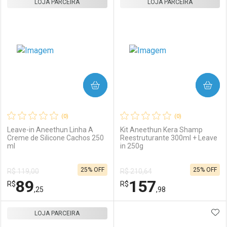
LOJA PARCEIRA
FECHAR
FECHAR
LOJA PARCEIRA
F
F
Laboratório
Por Menos
Laboratório
Por Menos
COMPRAR
COMPRAR
(0)
(0)
Leave-in Aneethun Linha A
Kit Aneethun Kera Shamp
Creme de Silicone Cachos 250
Reestruturante 300ml + Leave
ml
in 250g
Ativar Desconto
Ativar Desconto
25% OFF
25% OFF
R$ 119,00
R$ 210,64
Comprar sem Desconto
Comprar sem Desconto
89
157
R$
Comprar sem Desconto
R$
Comprar sem Desconto
Por R$ 89,25/cada
Por R$ 78,99/cada
,25
,98
Por R$ 89,25/cada
Por R$ 78,99/cada
ADI
LOJA PARCEIRA
FECHAR
FECHAR
F
F