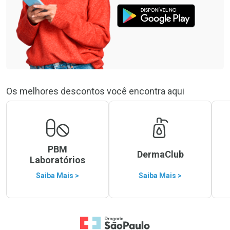
Os melhores descontos você encontra aqui
PBM
DermaClub
Laboratórios
Saiba Mais >
Saiba Mais >
Ir para a Home