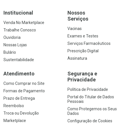
Institucional
Nossos
Serviços
Venda No Marketplace
Vacinas
Trabalhe Conosco
Exames e Testes
Ouvidoria
Serviços Farmacêuticos
Nossas Lojas
Prescrição Digital
Bulário
Assinatura
Sustentabilidade
Atendimento
Segurança e
Privacidade
Como Comprar no Site
Política de Privacidade
Formas de Pagamento
Portal do Titular de Dados
Prazo de Entrega
Pessoais
Reembolso
Como Protegemos os Seus
Troca ou Devolução
Dados
Marketplace
Configuração de Cookies