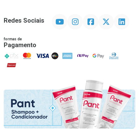
YouTube
Instagram
Facebook
Twitter
Linkedin
Redes Sociais
formas de
Pagamento
PIX
MasterCard
VISA
ELO
AMEX
NuPay
Google Pay
Diners Club
Hipercard
Promoção em Destaque