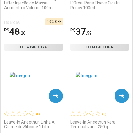
Lifter Injeção de Massa
L'Oréal Paris Elseve Cicatri
Aumenta o Volume 100ml
Renov 100ml
10% OFF
R$ 53,59
48
37
R$
R$
,26
,59
LOJA PARCEIRA
FECHAR
FECHAR
LOJA PARCEIRA
F
F
Laboratório
Por Menos
Laboratório
Por Menos
COMPRAR
COMPRAR
(0)
(0)
Leave-in Aneethun Linha A
Leave-in Aneethun Kera
Creme de Silicone 1 Litro
Termoativado 250 g