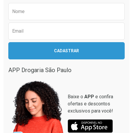
Preencha o formulário abaixo para receber 
Nome
Email
CADASTRAR
Ver Desconto Convênio
APP Drogaria São Paulo
Baixe o
APP
e confira
ofertas e descontos
exclusivos para você!