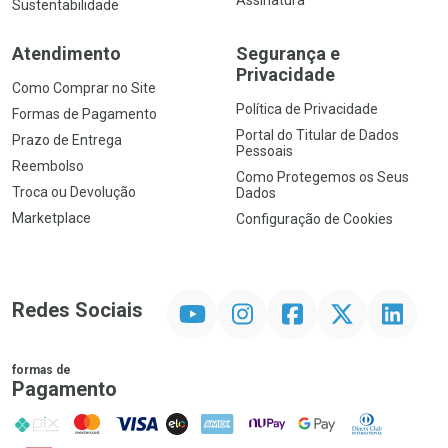
Sustentabilidade
Atendimento
Segurança e
Privacidade
Como Comprar no Site
Política de Privacidade
Formas de Pagamento
Portal do Titular de Dados
Prazo de Entrega
Pessoais
Reembolso
Como Protegemos os Seus
Troca ou Devolução
Dados
Marketplace
Configuração de Cookies
YouTube
Instagram
Facebook
Twitter
Linkedin
Redes Sociais
formas de
Pagamento
PIX
MasterCard
VISA
ELO
AMEX
NuPay
Google Pay
Diners Club