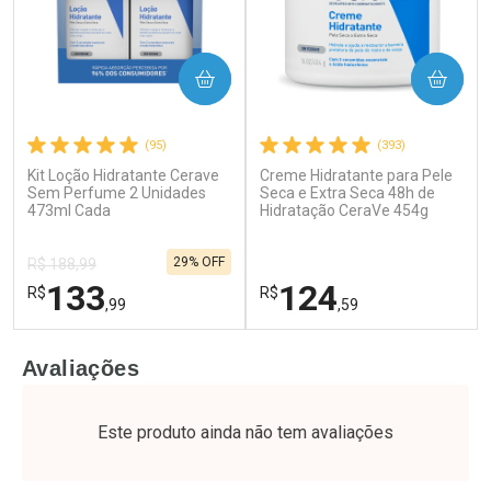
COMPRAR
COMPRAR
(95)
(393)
Kit Loção Hidratante Cerave
Creme Hidratante para Pele
Ativar Desconto
Ativar Desconto
Sem Perfume 2 Unidades
Seca e Extra Seca 48h de
473ml Cada
Comprar sem Desconto
Hidratação CeraVe 454g
Comprar sem Desconto
Por R$ 37,25/cada
Por R$ 63,99/cada
Comprar sem Desconto
Comprar sem Desconto
29% OFF
Por R$ 37,25/cada
Por R$ 63,99/cada
R$ 188,99
133
124
R$
R$
,99
,59
FECHAR
F
FECHAR
F
Avaliações
Dermaclub
Dermaclub
Por Menos
Por Menos
Este produto ainda não tem avaliações