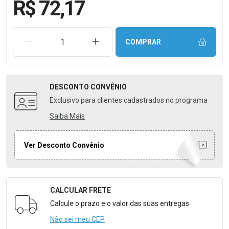
R$ 72,17
REMOVER UMA UNIDADE
AUMENTAR UMA UNIDADE
COMPRAR
DESCONTO
CONVÊNIO
Exclusivo para clientes cadastrados no programa
Saiba Mais
Ver Desconto Convênio
CALCULAR FRETE
Formulário para Calcular o Frete
Calcule o prazo e o valor das suas entregas
Não sei meu CEP