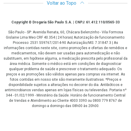
Voltar ao Topo
Copyright
Copyright © Drogaria São Paulo S.A. | CNPJ: 61.412.110/0565-33
São Paulo - SP: Avenida Renata, 60, Chácara Belenzinho - Vila Formosa
Gislaine Lima Meo CRF 40.354 | 24 horas| Autorização de funcionamento:
Processo: 2531.559767/2014-90 Autorização/MS: 7.31847.3 | As
informações contidas neste site, como promoções e ofertas de remédios e
medicamentos, não devem ser usadas para automedicação e não
substituem, em hipótese alguma, a medicação prescrita pelo profissional da
área médica. Somente o médico está em condições de diagnosticar
qualquer problema de saúde e prescrever o tratamento adequado. Os
preços e as promoções são válidos apenas para compras via internet. As
fotos contidas em nosso site são meramente ilustrativas. *Preços e
disponibilidade sujeitos a alterações no decorrer do dia. Antibióticos e
antimicrobianos vendas apenas em lojas físicas ou televendas. Portaria nº
344 - 01/02/1999 - Ministério da Saúde. Horário de funcionamento Central
de Vendas e Atendimento ao Cliente 4003 3393 ou 0800 779 8767 de
domingo a domingo das 08h00 às 20h00.
LGPD Aceite os Cookies