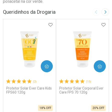
poliacetal na cor verde.
Queridinhos da Drogaria
Imagem A
Pró
ADICIONAR AOS FAVORITOS
ADIC
COMPRAR
COMPRAR
(2)
(15)
Protetor Solar Ever Care Kids
Protetor Solar Corporal Ever
FPS60 120g
Care FPS 70 120g
18% OFF
20% OFF