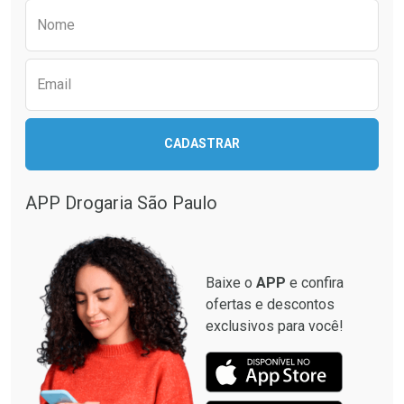
Preencha o formulário abaixo para receber 
Por R$ 55,99/cada
Por R$ 49,27/cada
Nome
Email
CADASTRAR
APP Drogaria São Paulo
Baixe o
APP
e confira
ofertas e descontos
exclusivos para você!