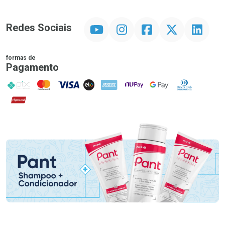
YouTube
Instagram
Facebook
Twitter
Linkedin
Redes Sociais
formas de
Pagamento
PIX
MasterCard
VISA
ELO
AMEX
NuPay
Google Pay
Diners Club
Hipercard
Promoção em Destaque