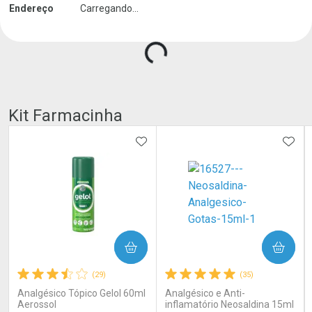
Carregando produtos do seller...
Endereço
Carregando...
Kit Farmacinha
ADICIONAR AOS FAVORITOS
ADIC
COMPRAR
COMPRAR
(29)
(35)
Analgésico Tópico Gelol 60ml
Analgésico e Anti-
Aerossol
inflamatório Neosaldina 15ml