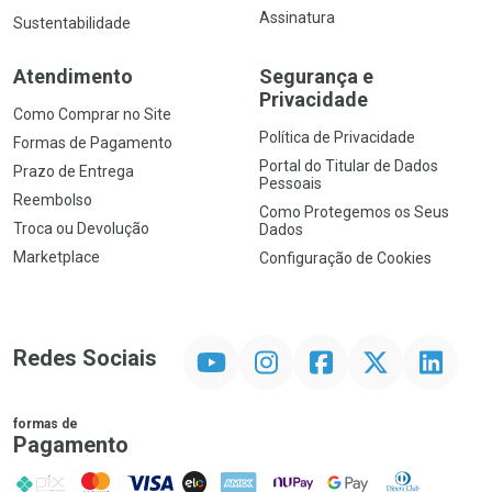
Assinatura
Sustentabilidade
Atendimento
Segurança e
Privacidade
Como Comprar no Site
Política de Privacidade
Formas de Pagamento
Portal do Titular de Dados
Prazo de Entrega
Pessoais
Reembolso
Como Protegemos os Seus
Troca ou Devolução
Dados
Marketplace
Configuração de Cookies
YouTube
Instagram
Facebook
Twitter
Linkedin
Redes Sociais
formas de
Pagamento
PIX
MasterCard
VISA
ELO
AMEX
NuPay
Google Pay
Diners Club