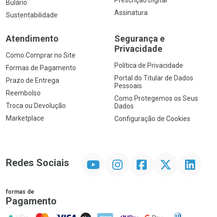
Prescrição Digital
Bulário
Assinatura
Sustentabilidade
Atendimento
Segurança e
Privacidade
Como Comprar no Site
Política de Privacidade
Formas de Pagamento
Portal do Titular de Dados
Prazo de Entrega
Pessoais
Reembolso
Como Protegemos os Seus
Troca ou Devolução
Dados
Marketplace
Configuração de Cookies
YouTube
Instagram
Facebook
Twitter
Linkedin
Redes Sociais
formas de
Pagamento
PIX
MasterCard
VISA
ELO
AMEX
NuPay
Google Pay
Diners Club