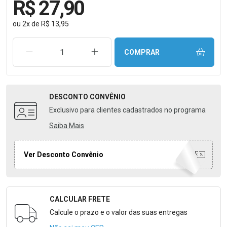
R$ 27,90
ou
2
x
de
R$ 13,95
REMOVER UMA UNIDADE
AUMENTAR UMA UNIDADE
COMPRAR
DESCONTO
CONVÊNIO
Exclusivo para clientes cadastrados no programa
Saiba Mais
Ver Desconto Convênio
CALCULAR FRETE
Formulário para Calcular o Frete
Calcule o prazo e o valor das suas entregas