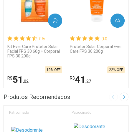
COMPRAR
COMPRAR
(19)
(12)
Kit Ever Care Protetor Solar
Protetor Solar Corporal Ever
Facial FPS 30 60g + Corporal
Care FPS 30 200g
FPS 30 200g
19% OFF
22% OFF
51
41
R$
R$
,02
,27
FECHAR
F
FECHAR
F
Produtos Recomendados
Imagem A
Pró
Laboratório
Laboratório
Por Menos
Por Menos
Patrocinado
Patrocinado