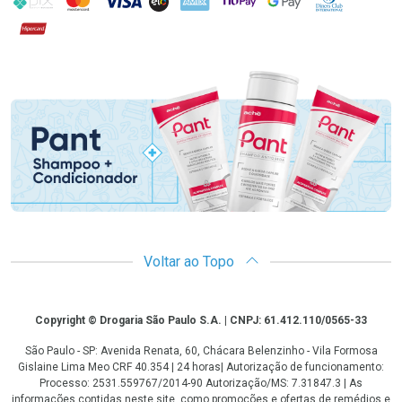
Hipercard
Promoção em Destaque
Voltar ao Topo
Copyright
Copyright © Drogaria São Paulo S.A. | CNPJ: 61.412.110/0565-33
São Paulo - SP: Avenida Renata, 60, Chácara Belenzinho - Vila Formosa
Gislaine Lima Meo CRF 40.354 | 24 horas| Autorização de funcionamento:
Processo: 2531.559767/2014-90 Autorização/MS: 7.31847.3 | As
informações contidas neste site, como promoções e ofertas de remédios e