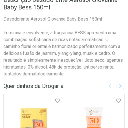
Baby Bess 150ml
Desodorante Aerosol Giovanna Baby Bess 150ml
Feminina e envolvente, a fragrância BESS apresenta uma
combinação sofisticada de ricas notas aromáticas. O
caminho floral oriental é harmonizado perfeitamente com a
deliciosa fusão de jasmim, ylang-ylang, musk e cedro. O
resultado é simplesmente inesquecível. Jato seco, agentes
hidratantes, 0% álcool, 48h de proteção, antiperspirante,
testados dermatologicamente.
Queridinhos da Drogaria
Imagem A
Pró
ADICIONAR AOS FAVORITOS
ADIC