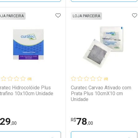
ADICIONAR AOS FAVORITOS
A
FECHAR
FECHAR
F
F
OJA PARCEIRA
LOJA PARCEIRA
aboratório
or Menos
Laboratório
Por Menos
(0)
(0)
ratec Hidrocolóide Plus
Curatec Carvao Ativado com
Extrafino 10x10cm Unidade
Prata Plus 10cmX10 cm
Unidade
29
78
Ativar Desconto
Ativar Desconto
R$
,00
,00