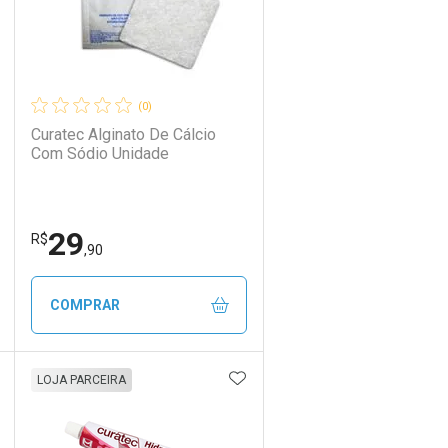
(0)
Curatec Alginato De Cálcio
Com Sódio Unidade
29
R$
,90
COMPRAR
DICIONAR AOS FAVORITOS
ADICIONAR AOS FAVORIT
ECHAR
ECHAR
FECHAR
FECHAR
LOJA PARCEIRA
Laboratório
Por Menos