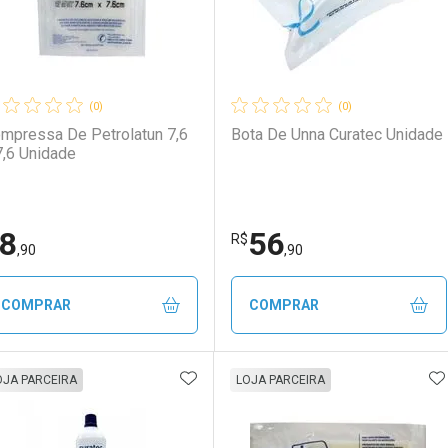
(0)
(0)
mpressa De Petrolatun 7,6
Bota De Unna Curatec Unidade
7,6 Unidade
8
56
R$
,90
,90
COMPRAR
COMPRAR
ADICIONAR AOS FAVORITOS
A
FECHAR
FECHAR
F
F
OJA PARCEIRA
LOJA PARCEIRA
aboratório
or Menos
Laboratório
Por Menos