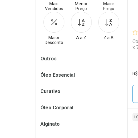
Mais
Menor
Maior
Vendidos
Preço
Preço
Maior
A a Z
Z a A
Co
Desconto
x 
Filtros
Outros
R$
Óleo Essencial
Curativo
Óleo Corporal
L
Alginato
L
P