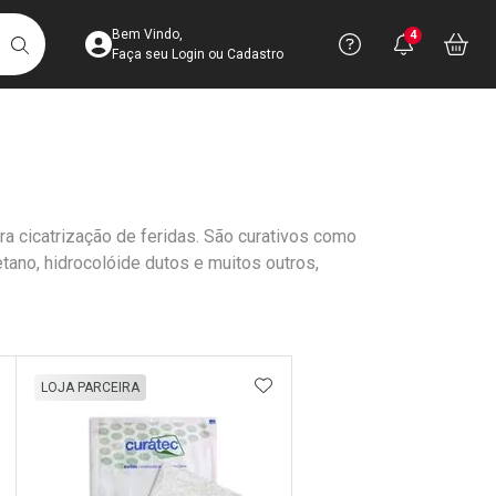
Acesse sua Conta
Precisa de 
Notific
Aces
Bem Vindo,
4
Você po
notifica
Vo
it
BUSCAR
Ver Recursos 
Faça seu Login ou Cadastro
Atendimento ao 
Central de Ajud
a cicatrização de feridas. São curativos como
Televendas
ano, hidrocolóide dutos e muitos outros,
4003-3393
DICIONAR AOS FAVORITOS
ADICIONAR AOS FAVORIT
LOJA PARCEIRA