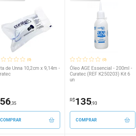
aboratório
or Menos
Laboratório
Por Menos
(0)
(0)
ta de Unna 10,2cm x 9,14m -
Óleo AGE Essencial - 200ml -
ratec
Curatec (REF K250203) Kit 6
un
56
135
Ativar Desconto
Ativar Desconto
R$
,35
,93
Comprar sem Desconto
Comprar sem Desconto
Comprar sem Desconto
Comprar sem Desconto
COMPRAR
COMPRAR
Por R$ 132,48/cada
Por R$ 132,48/cada
Por R$ 221,49/cada
Por R$ 221,49/cada