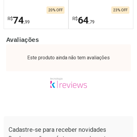
20% OFF
23% OFF
74
64
R$
R$
,99
,79
FECHAR
F
FECHAR
F
Avaliações
Laboratório
Laboratório
Por Menos
Por Menos
Este produto ainda não tem avaliações
Tudo sobre a Drogaria São Paulo
Cadastre-se para receber novidades
Ativar Desconto
Ativar Desconto