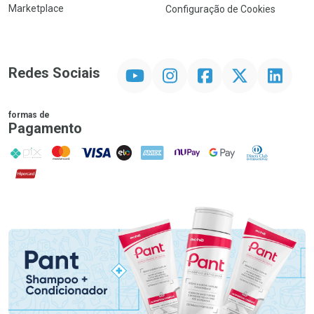
Marketplace
Configuração de Cookies
YouTube
Instagram
Facebook
Twitter
Linkedin
Redes Sociais
formas de
Pagamento
PIX
MasterCard
VISA
ELO
AMEX
NuPay
Google Pay
Diners Club
Hipercard
Promoção em Destaque