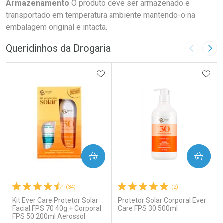
Armazenamento
O produto deve ser armazenado e
transportado em temperatura ambiente mantendo-o na
embalagem original e intacta.
Queridinhos da Drogaria
Imagem A
Pró
ADICIONAR AOS FAVORITOS
ADIC
COMPRAR
COMPRAR
(34)
(2)
Kit Ever Care Protetor Solar
Protetor Solar Corporal Ever
Facial FPS 70 40g + Corporal
Care FPS 30 500ml
FPS 50 200ml Aerossol