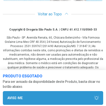
Voltar ao Topo
Copyright
Copyright © Drogaria São Paulo S.A. | CNPJ: 61.412.110/0565-33
São Paulo - SP: Avenida Renata, 60, Chácara Belenzinho - Vila Formosa
Gislaine Lima Meo CRF 40.354 | 24 horas| Autorização de funcionamento:
Processo: 2531.559767/2014-90 Autorização/MS: 7.31847.3 | As
informações contidas neste site, como promoções e ofertas de remédios e
medicamentos, não devem ser usadas para automedicação e não
substituem, em hipótese alguma, a medicação prescrita pelo profissional da
área médica. Somente o médico está em condições de diagnosticar
qualquer problema de saúde e prescrever o tratamento adequado. Os
preços e as promoções são válidos apenas para compras via internet. As
PRODUTO ESGOTADO
fotos contidas em nosso site são meramente ilustrativas. *Preços e
disponibilidade sujeitos a alterações no decorrer do dia. Antibióticos e
Para ser avisado da disponibilidade deste Produto, basta clicar no
antimicrobianos vendas apenas em lojas físicas ou televendas. Portaria nº
botão abaixo.
344 - 01/02/1999 - Ministério da Saúde. Horário de funcionamento Central
de Vendas e Atendimento ao Cliente 4003 3393 ou 0800 779 8767 de
domingo a domingo das 08h00 às 20h00.
AVISE-ME