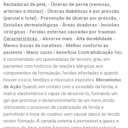
Rachaduras da pele, - Úlceras de perna (venosas,
arteriais e mistas) - Úlceras diabéticas e por pressão
(parcial e total) - Prevenção de úlceras por pressão, -
Excisões dermatológicas - Áreas doadoras - Incisões
cirúrgicas - Feridas externas causadas por traumas.
Características:
- Absorve mais - Alta durabilidade -
Menos trocas de curativos - Melhor conforto ao
paciente - Maior custo / beneficio
ContraIndicação
Não
é recomendado em queimaduras de terceiro grau, em
pacientes com histórico de reações alérgicas aos
componentes da formulação, feridas infectadas e quando
houver ossos, tendões e músculos expostos.
Mecanismo
de Ação
Quando em contato com o exsudato da ferida, a
matriz elastomérica é capaz de absorvê-lo, formando um
gel que promove o desenvolvimento de um meio úmido
otimizando o processo de cicatrização da ferida e
permitindo a troca do curativo sem causar danos ao tecido
recém-formado. A camada externa é permeável a gases e
vapores de água, porém funciona como barreira oclusiva