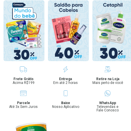
Benefícios
Frete Grátis
Entrega
Retire na Loja
Acima R$199
Em até 2 horas
Mais perto de você
Parcele
Baixe
WhatsApp
Até 3x Sem Juros
Nosso Aplicativo
Televendas e
Fale Conosco