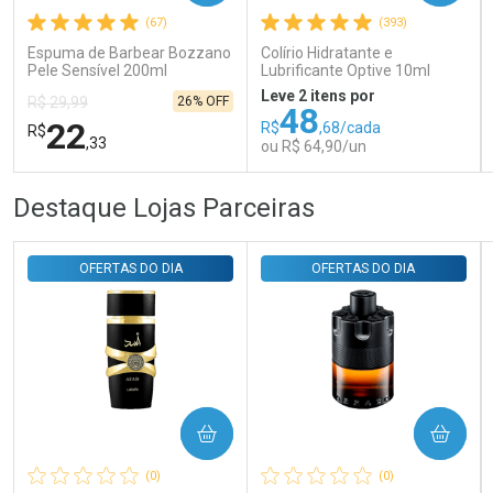
(67)
(393)
Comprar sem Desconto
Comprar sem Desconto
Por R$ 31,35/cada
Por R$ 31,35/cada
Espuma de Barbear Bozzano
Colírio Hidratante e
Pele Sensível 200ml
Lubrificante Optive 10ml
Leve 2 itens por
26% OFF
R$ 29,99
48
22
R$
,68/cada
R$
,33
ou R$ 64,90/un
FECHAR
FECHAR
FEC
FEC
Destaque Lojas Parceiras
Laboratório
Laboratório
Por Menos
Por Menos
OFERTAS DO DIA
OFERTAS DO DIA
COMPRAR
COMPRAR
Ativar Desconto
Ativar Desconto
(0)
(0)