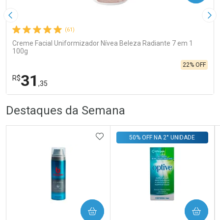
Imagem Anterior
Pró
(61)
Creme Facial Uniformizador Nívea Beleza Radiante 7 em 1
100g
22% OFF
31
R$
,35
R
R
FECHA
FECHA
Destaques da Semana
Laboratório
Por Menos
ADICIONAR AOS FAVORITOS
50% OFF NA 2° UNIDADE
Ativar Desconto
COMPRAR
COMPRAR