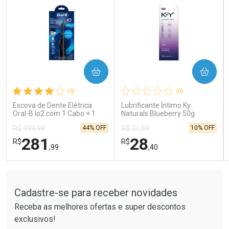
COMPRAR
COMPRAR
Ativar Desconto
Ativar Desconto
(3)
(0)
Comprar sem Desconto
Comprar sem Desconto
Comprar sem Desconto
Comprar sem Desconto
Escova de Dente Elétrica
Lubrificante Íntimo Ky
Por R$ 189,99/cada
Por R$ 121,90/cada
Por R$ 189,99/cada
Por R$ 121,90/cada
Oral-B Io2 com 1 Cabo + 1
Naturals Blueberry 50g
Refil + Carregador
44% OFF
10% OFF
R$ 499,99
R$ 31,59
281
28
R$
R$
,99
,40
Tudo sobre a Drogaria São Paulo
FECHAR
FECHAR
FEC
FEC
Laboratório
Laboratório
Por Menos
Por Menos
Cadastre-se para receber novidades
Receba as melhores ofertas e super descontos
exclusivos!