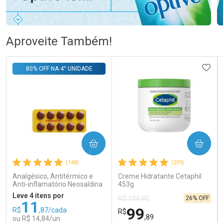
Ativar Desconto
Ativar Desconto
Aproveite Também!
Comprar sem Desconto
Comprar sem Desconto
Comprar sem Desconto
Comprar sem Desconto
ADIC
80% OFF NA 4° UNIDADE
Por R$ 106,99/cada
Por R$ 83,98/cada
Por R$ 106,99/cada
Por R$ 83,98/cada
COMPRAR
COMPRAR
(148)
(239)
Analgésico, Antitérmico e
Creme Hidratante Cetaphil
Anti-inflamatório Neosaldina
453g
30mg + 300mg + 30mg 10
Leve 4 itens por
26% OFF
R$ 134,90
Drágeas
11
99
R$
,87/cada
R$
,89
ou R$ 14,84/un