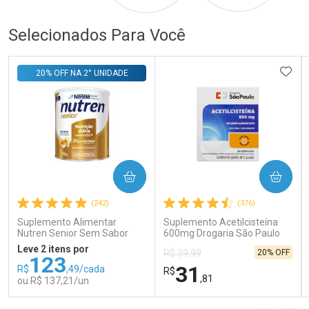
Selecionados Para Você
ADIC
20% OFF NA 2° UNIDADE
COMPRAR
COMPRAR
(242)
(376)
Suplemento Alimentar
Suplemento Acetilcisteína
Nutren Senior Sem Sabor
600mg Drogaria São Paulo
740g
16 Sachês
Leve 2 itens por
20% OFF
R$ 39,99
123
31
R$
,49/cada
R$
,81
ou R$ 137,21/un