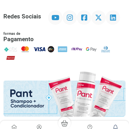
YouTube
Instagram
Facebook
Twitter
Linkedin
Redes Sociais
formas de
Pagamento
PIX
MasterCard
VISA
ELO
AMEX
NuPay
Google Pay
Diners Club
Hipercard
Promoção em Destaque