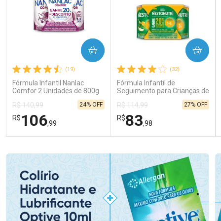
COMPRAR
COMPRAR
(19)
(32)
Fórmula Infantil Nanlac
Fórmula Infantil de
Comfor 2 Unidades de 800g
Seguimento para Crianças de
Primeira Infância Nestonutri
24% OFF
27% OFF
R$ 140,99
R$ 114,99
2 Unidades de 800g cada
106
83
R$
R$
,99
,98
FECHAR
FECHAR
FEC
FEC
Laboratório
Laboratório
Por Menos
Por Menos