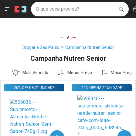
Drogaria São Paulo
Menu
Ac
Ir direto para a home
O que você precisa?
BUSC
Navegue pela página
Ir direto para o conteúdo
Faça a sua busca
Ir direto para a busca
Ir direto para a conta
Ir direto para a ajuda
Ir direto para a notificações
Drogaria Sao Paulo
Campanha Nutren Senior
Ir direto para o carrinho
Ir direto para o menu
Campanha Nutren Senior
Mais Vendido
Menor Preço
Maior Preço
20% OFF NA 2° UNIDADE
20% OFF NA 2° UNIDADE