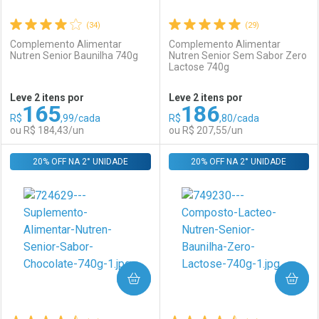
(34)
(29)
Complemento Alimentar
Complemento Alimentar
Nutren Senior Baunilha 740g
Nutren Senior Sem Sabor Zero
Lactose 740g
Ativar Desconto
Ativar Desconto
Leve 2 itens por
Leve 2 itens por
165
186
Comprar sem Desconto
Comprar sem Desconto
R$
,99/cada
R$
,80/cada
Comprar sem Desconto
Comprar sem Desconto
Por R$ 137,21/cada
Por R$ 187,77/cada
ou R$ 184,43/un
ou R$ 207,55/un
Por R$ 137,21/cada
Por R$ 187,77/cada
20% OFF NA 2° UNIDADE
FECHAR
FECHAR
20% OFF NA 2° UNIDADE
F
F
Laboratório
Por Menos
Laboratório
Por Menos
COMPRAR
COMPRAR