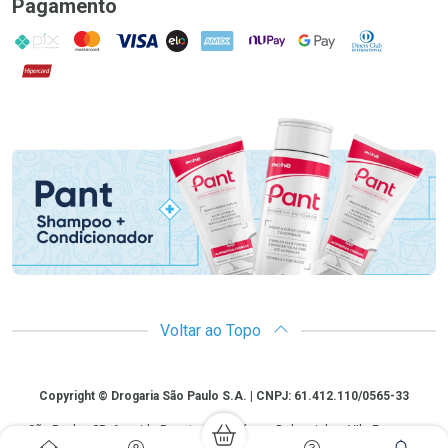
Pagamento
PIX
MasterCard
VISA
ELO
AMEX
NuPay
Google Pay
Diners Club
Hipercard
Promoção em Destaque
Voltar ao Topo
Copyright
Copyright © Drogaria São Paulo S.A. | CNPJ: 61.412.110/0565-33
São Paulo - SP: Avenida Renata, 60, Chácara Belenzinho - Vila Formosa
Gislaine Lima Meo CRF 40.354 | 24 horas| Autorização de funcionamento: