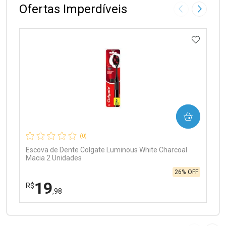
Ofertas Imperdíveis
Imagem Anter
Próxima
ADICIO
Ativar Desconto
COMPRAR
Comprar sem Desconto
Comprar sem Desconto
Por R$ 97,90/cada
Por R$ 97,90/cada
(0)
Escova de Dente Colgate Luminous White Charcoal
Macia 2 Unidades
26% OFF
19
R$
,98
FECHAR
FECHAR