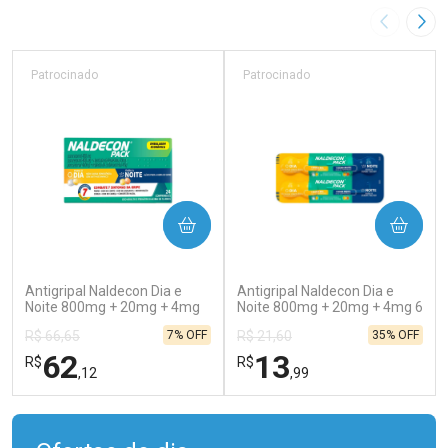
Imagem A
Pró
Patrocinado
Patrocinado
COMPRAR
COMPRAR
(138)
(202)
Antigripal Naldecon Dia e
Antigripal Naldecon Dia e
Noite 800mg + 20mg + 4mg
Noite 800mg + 20mg + 4mg 6
24 comprimidos
comprimidos
7% OFF
35% OFF
R$ 66,65
R$ 21,60
62
13
R$
R$
,12
,99
FECHAR
FECHAR
FEC
FEC
Laboratório
Laboratório