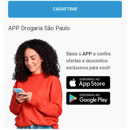
CADASTRAR
Comprar sem Desconto
Comprar sem Desconto
Comprar sem Desconto
Comprar sem Desconto
Por R$ 137,94/cada
Por R$ 33,15/cada
Por R$ 137,94/cada
Por R$ 33,15/cada
APP Drogaria São Paulo
Baixe o
APP
e confira
ofertas e descontos
exclusivos para você!