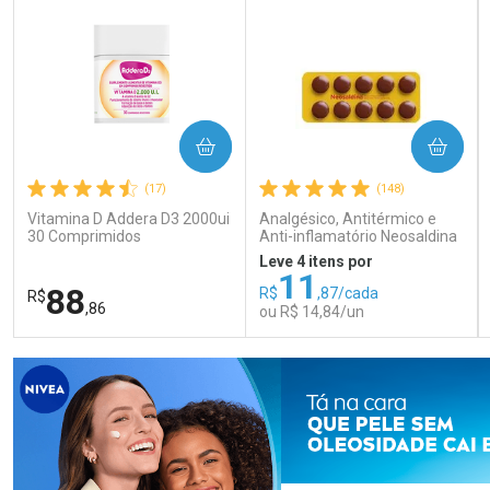
COMPRAR
COMPRAR
(17)
(148)
Vitamina D Addera D3 2000ui
Analgésico, Antitérmico e
30 Comprimidos
Anti-inflamatório Neosaldina
30mg + 300mg + 30mg 10
Leve 4 itens por
Drágeas
11
88
R$
,87/cada
R$
,86
ou R$ 14,84/un
FECHAR
FECHAR
FEC
FEC
Laboratório
Laboratório
Por Menos
Por Menos