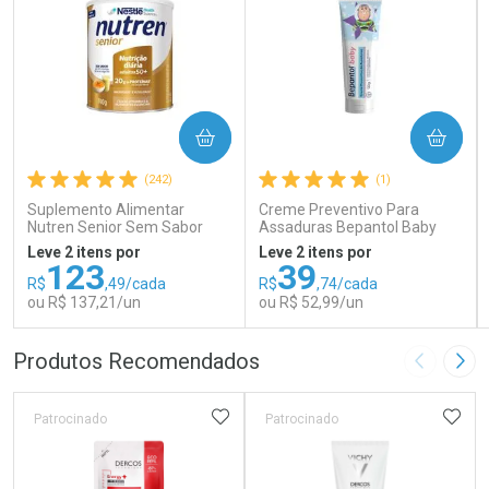
COMPRAR
COMPRAR
(242)
(1)
Suplemento Alimentar
Creme Preventivo Para
Nutren Senior Sem Sabor
Assaduras Bepantol Baby
740g
Toy Story Personagens
Leve 2 itens por
Leve 2 itens por
Sortidos 120g
123
39
R$
,49/cada
R$
,74/cada
ou R$ 137,21/un
ou R$ 52,99/un
FECHAR
FECHAR
FEC
FEC
Produtos Recomendados
Imagem A
Pró
Laboratório
Laboratório
Por Menos
Por Menos
ADICIONAR AOS FAVORITOS
ADIC
Patrocinado
Patrocinado