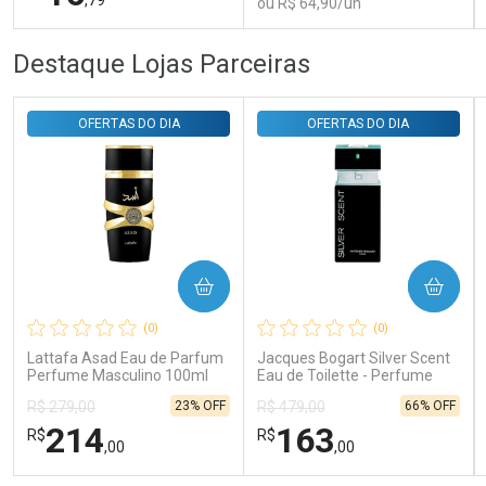
ou R$ 64,90/un
FECHAR
FECHAR
FEC
FEC
Destaque Lojas Parceiras
Laboratório
Laboratório
Por Menos
Por Menos
OFERTAS DO DIA
OFERTAS DO DIA
COMPRAR
COMPRAR
Ativar Desconto
Ativar Desconto
(0)
(0)
Comprar sem Desconto
Comprar sem Desconto
Comprar sem Desconto
Comprar sem Desconto
Lattafa Asad Eau de Parfum
Jacques Bogart Silver Scent
Por R$ 16,79/cada
Por R$ 64,90/cada
Por R$ 16,79/cada
Por R$ 64,90/cada
Perfume Masculino 100ml
Eau de Toilette - Perfume
Masculino
23% OFF
66% OFF
R$ 279,00
R$ 479,00
214
163
R$
R$
,00
,00