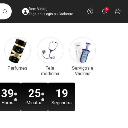
Acesse sua Conta
Precisa de aju
Notificaç
Acess
Bem Vindo,
4
Você po
notifica
Vo
it
BUSCAR
Ver Recursos 
Faça seu Login ou Cadastro
Atendimento ao 
Central de Ajud
Televendas
Perfumes
Tele
Serviços e
4003-3393
medicina
Vacinas
39
25
17
Horas
Minutos
Segundos