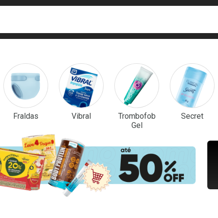
ca
isa?
em Destaque
Fraldas
Vibral
Trombofob
Secret
Gel