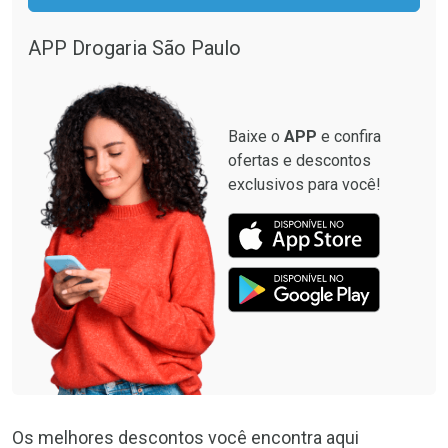
Por R$ 12,93/cada
Por R$ 28,40/cada
Por R$ 12,93/cada
Por R$ 28,40/cada
APP Drogaria São Paulo
Baixe o
APP
e confira
ofertas e descontos
exclusivos para você!
Os melhores descontos você encontra aqui