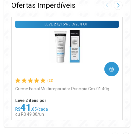
Ofertas Imperdíveis
Imagem Anter
Próxima
LEVE 2 C/15% 3 C/20% OFF
Ativar Desconto
COMPRAR
Comprar sem Desconto
Comprar sem Desconto
Por R$ 97,90/cada
Por R$ 97,90/cada
(62)
Creme Facial Multirreparador Principia Cm-01 40g
Leve 2 itens por
41
R$
,65/cada
ou R$ 49,00/un
FECHAR
FECHAR