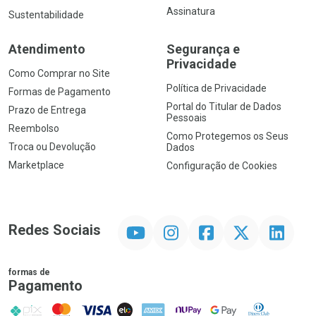
Assinatura
Sustentabilidade
Atendimento
Segurança e
Privacidade
Como Comprar no Site
Política de Privacidade
Formas de Pagamento
Portal do Titular de Dados
Prazo de Entrega
Pessoais
Reembolso
Como Protegemos os Seus
Troca ou Devolução
Dados
Marketplace
Configuração de Cookies
YouTube
Instagram
Facebook
Twitter
Linkedin
Redes Sociais
formas de
Pagamento
PIX
MasterCard
VISA
ELO
AMEX
NuPay
Google Pay
Diners Club