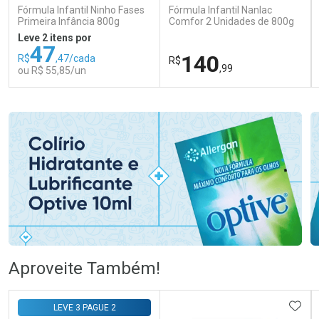
Fórmula Infantil Ninho Fases
Fórmula Infantil Nanlac
Primeira Infância 800g
Comfor 2 Unidades de 800g
Leve 2 itens por
47
140
R$
,47/cada
R$
,99
ou R$ 55,85/un
FECHAR
FECHAR
FEC
FEC
Laboratório
Laboratório
Por Menos
Por Menos
Ativar Desconto
Ativar Desconto
Aproveite Também!
Comprar sem Desconto
Comprar sem Desconto
Comprar sem Desconto
Comprar sem Desconto
ADIC
LEVE 3 PAGUE 2
Por R$ 55,85/cada
Por R$ 140,99/cada
Por R$ 55,85/cada
Por R$ 140,99/cada