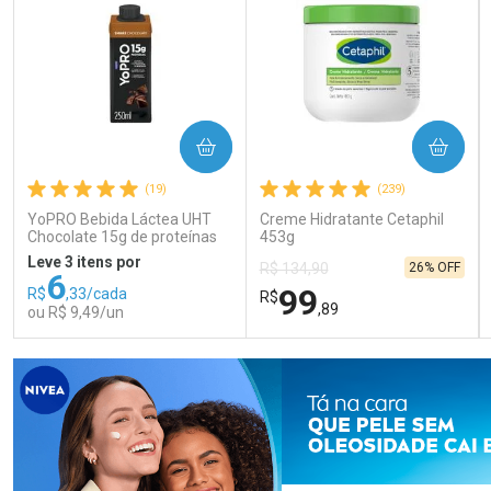
COMPRAR
COMPRAR
(19)
(239)
YoPRO Bebida Láctea UHT
Creme Hidratante Cetaphil
Chocolate 15g de proteínas
453g
250ml
Leve 3 itens por
26% OFF
R$ 134,90
6
99
R$
,33/cada
R$
,89
ou R$ 9,49/un
FECHAR
FECHAR
FEC
FEC
Laboratório
Laboratório
Por Menos
Por Menos