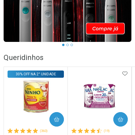
Queridinhos
ADIC
30% OFF NA 2° UNIDADE
COMPRAR
COMPRAR
(360)
(19)