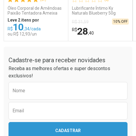
Comprar sem Desconto
Comprar sem Desconto
Comprar sem Desconto
Comprar sem Desconto
Óleo Corporal de Amêndoas
Lubrificante Íntimo Ky
Por R$ 66,83/cada
Por R$ 121,90/cada
Por R$ 66,83/cada
Por R$ 121,90/cada
Paixão Tentadora Ameixa
Naturals Blueberry 50g
Rubi 100ml
Leve 2 itens por
10% OFF
R$ 31,59
10
28
R$
,34/cada
R$
,40
ou R$ 12,93/un
Tudo sobre a Drogaria São Paulo
FECHAR
FECHAR
FEC
FEC
Laboratório
Laboratório
Por Menos
Por Menos
Cadastre-se para receber novidades
Receba as melhores ofertas e super descontos
exclusivos!
Preencha o formulário abaixo para receber 
Nome
Email
Ativar Desconto
Ativar Desconto
CADASTRAR
Comprar sem Desconto
Comprar sem Desconto
Comprar sem Desconto
Comprar sem Desconto