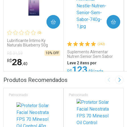
COMPRAR
COMPRAR
(0)
Lubrificante Íntimo Ky
(242)
Naturals Blueberry 50g
Suplemento Alimentar
10% OFF
R$ 31,59
Nutren Senior Sem Sabor
28
R$
740g
Leve 2 itens por
,40
123
R$
,49/cada
ou R$ 137,21/un
FECHAR
FECHAR
FEC
FEC
Produtos Recomendados
Imagem A
Pró
Laboratório
Laboratório
Por Menos
Por Menos
Patrocinado
Patrocinado