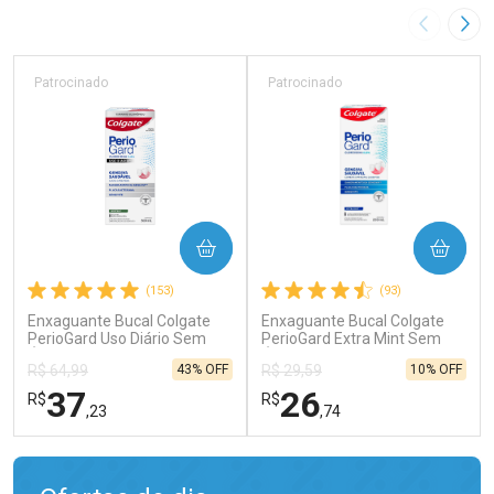
Imagem A
Pró
Patrocinado
Patrocinado
COMPRAR
COMPRAR
(153)
(93)
Enxaguante Bucal Colgate
Enxaguante Bucal Colgate
PerioGard Uso Diário Sem
PerioGard Extra Mint Sem
Álcool 500ml
Álcool 250ml
43% OFF
10% OFF
R$ 64,99
R$ 29,59
37
26
R$
R$
,23
,74
FECHAR
FECHAR
FEC
FEC
Laboratório
Laboratório