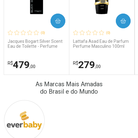
COMPRAR
COMPRAR
Ativar Desconto
Ativar Desconto
(0)
(0)
Comprar sem Desconto
Comprar sem Desconto
Comprar sem Desconto
Comprar sem Desconto
Jacques Bogart Silver Scent
Lattafa Asad Eau de Parfum
Por R$ 389,90/cada
Por R$ 172,25/cada
Por R$ 389,90/cada
Por R$ 172,25/cada
Eau de Toilette - Perfume
Perfume Masculino 100ml
Masculino
479
279
R$
R$
,00
,00
FECHAR
FECHAR
FEC
FEC
As Marcas Mais Amadas
Laboratório
Laboratório
Por Menos
Por Menos
do Brasil e do Mundo