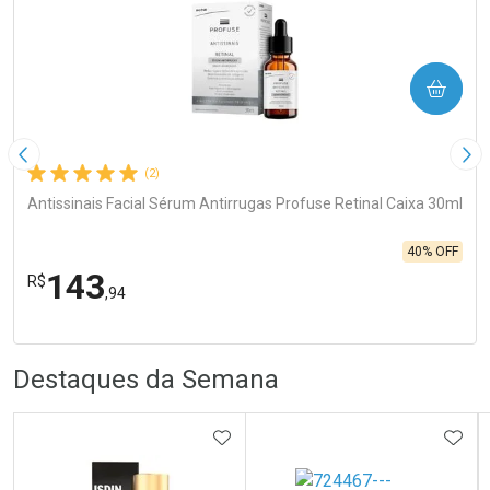
COMPRAR
Imagem Anterior
Pró
(2)
Antissinais Facial Sérum Antirrugas Profuse Retinal Caixa 30ml
40% OFF
143
R$
,94
R
R
FECHA
FECHA
Laboratório
Por Menos
Destaques da Semana
ADICIONAR AOS FAVORITOS
ADIC