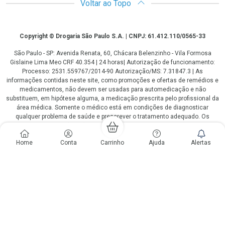
Voltar ao Topo
Copyright
Copyright © Drogaria São Paulo S.A. | CNPJ: 61.412.110/0565-33
São Paulo - SP: Avenida Renata, 60, Chácara Belenzinho - Vila Formosa
Gislaine Lima Meo CRF 40.354 | 24 horas| Autorização de funcionamento:
Processo: 2531.559767/2014-90 Autorização/MS: 7.31847.3 | As
informações contidas neste site, como promoções e ofertas de remédios e
medicamentos, não devem ser usadas para automedicação e não
substituem, em hipótese alguma, a medicação prescrita pelo profissional da
área médica. Somente o médico está em condições de diagnosticar
qualquer problema de saúde e prescrever o tratamento adequado. Os
preços e as promoções são válidos apenas para compras via internet. As
fotos contidas em nosso site são meramente ilustrativas. *Preços e
Home
Conta
Carrinho
Ajuda
Alertas
disponibilidade sujeitos a alterações no decorrer do dia. Antibióticos e
antimicrobianos vendas apenas em lojas físicas ou televendas. Portaria nº
344 - 01/02/1999 - Ministério da Saúde. Horário de funcionamento Central
de Vendas e Atendimento ao Cliente 4003 3393 ou 0800 779 8767 de
domingo a domingo das 08h00 às 20h00.
LGPD Aceite os Cookies