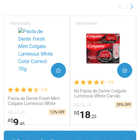
Imagem A
Pró
Patrocinado
Patrocinado
COMPRAR
COMPRAR
(73)
(14)
Kit Pasta de Dente Colgate
Luminous White Carvão
Pasta de Dente Fresh Mint
Ativado 3 Unidades de 70g
Colgate Luminous White
29% OFF
R$ 25,75
Color Correct 70g
18
12% OFF
R$ 10,70
R$
,25
9
R$
,45
FECHAR
FECHAR
FEC
FEC