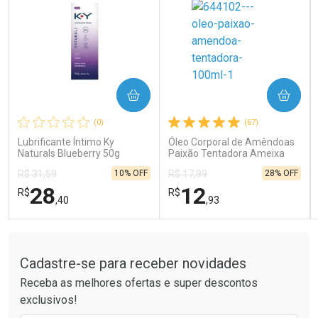
COMPRAR
COMPRAR
Ativar Desconto
Ativar Desconto
(0)
(67)
Comprar sem Desconto
Comprar sem Desconto
Comprar sem Desconto
Comprar sem Desconto
Lubrificante Íntimo Ky
Óleo Corporal de Amêndoas
Por R$ 14,39/cada
Por R$ 189,99/cada
Por R$ 14,39/cada
Por R$ 189,99/cada
Naturals Blueberry 50g
Paixão Tentadora Ameixa
Rubi 100ml
10% OFF
28% OFF
R$ 31,59
R$ 17,99
28
12
R$
R$
,40
,93
Tudo sobre a Drogaria São Paulo
FECHAR
FECHAR
FEC
FEC
Laboratório
Laboratório
Por Menos
Por Menos
Cadastre-se para receber novidades
Receba as melhores ofertas e super descontos
exclusivos!