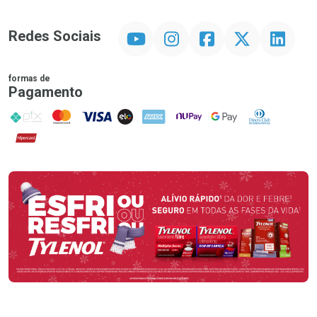
YouTube
Instagram
Facebook
Twitter
Linkedin
Redes Sociais
formas de
Pagamento
PIX
MasterCard
VISA
ELO
AMEX
NuPay
Google Pay
Diners Club
Hipercard
Promoção em Destaque