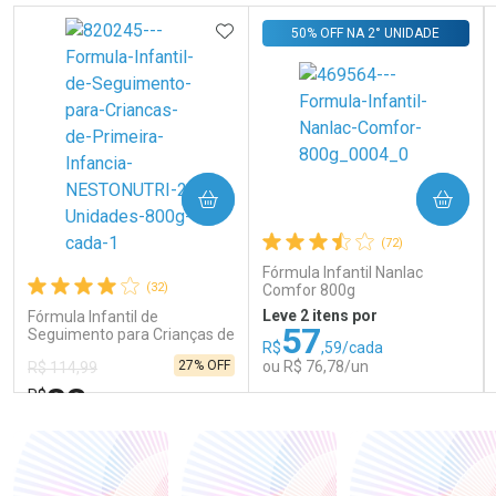
ADICIONAR AOS FAVORITOS
50% OFF NA 2° UNIDADE
COMPRAR
COMPRAR
(72)
Fórmula Infantil Nanlac
(32)
Comfor 800g
Leve 2 itens por
Fórmula Infantil de
57
Seguimento para Crianças de
R$
,59/cada
Primeira Infância Nestonutri
27% OFF
ou R$ 76,78/un
R$ 114,99
2 Unidades de 800g cada
83
R$
,98
FECHAR
FECHAR
FEC
FEC
Laboratório
Laboratório
Por Menos
Por Menos