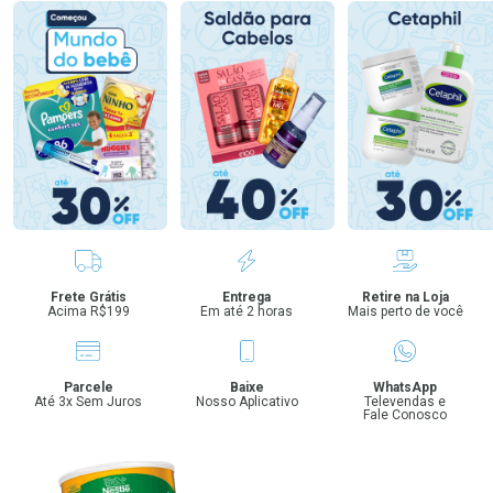
Benefícios
Frete Grátis
Entrega
Retire na Loja
Acima R$199
Em até 2 horas
Mais perto de você
Parcele
Baixe
WhatsApp
Até 3x Sem Juros
Nosso Aplicativo
Televendas e
Fale Conosco