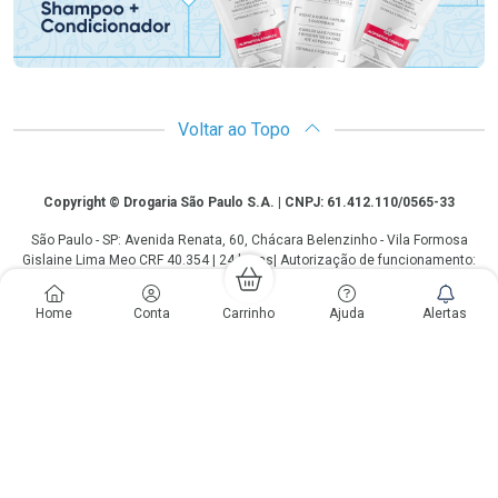
Voltar ao Topo
Copyright
Copyright © Drogaria São Paulo S.A. | CNPJ: 61.412.110/0565-33
São Paulo - SP: Avenida Renata, 60, Chácara Belenzinho - Vila Formosa
Gislaine Lima Meo CRF 40.354 | 24 horas| Autorização de funcionamento:
Processo: 2531.559767/2014-90 Autorização/MS: 7.31847.3 | As
informações contidas neste site, como promoções e ofertas de remédios e
Home
Conta
Carrinho
Ajuda
Alertas
medicamentos, não devem ser usadas para automedicação e não
substituem, em hipótese alguma, a medicação prescrita pelo profissional da
área médica. Somente o médico está em condições de diagnosticar
qualquer problema de saúde e prescrever o tratamento adequado. Os
preços e as promoções são válidos apenas para compras via internet. As
fotos contidas em nosso site são meramente ilustrativas. *Preços e
disponibilidade sujeitos a alterações no decorrer do dia. Antibióticos e
antimicrobianos vendas apenas em lojas físicas ou televendas. Portaria nº
344 - 01/02/1999 - Ministério da Saúde. Horário de funcionamento Central