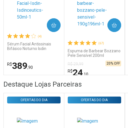
Ativar Desconto
COMPRAR
COMPRAR
Comprar sem Desconto
Comprar sem Desconto
Por R$ 31,35/cada
Por R$ 31,35/cada
(4)
(67)
Sérum Facial Antissinais
Bifásico Noturno Isdin
Espuma de Barbear Bozzano
Isdinceutics Retinal com
Pele Sensível 200ml
Retinaldeído 50ml
389
20% OFF
R$ 29,99
R$
,90
24
R$
,10
FECHAR
FECHAR
FEC
FEC
Destaque Lojas Parceiras
Laboratório
Laboratório
Por Menos
Por Menos
OFERTAS DO DIA
OFERTAS DO DIA