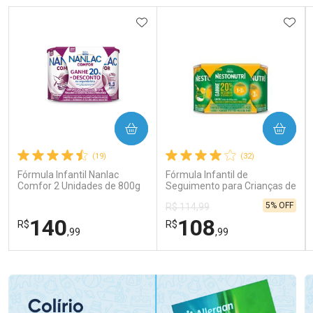
ADICIONAR AOS FAVORITOS
ADIC
COMPRAR
COMPRAR
(19)
(32)
Fórmula Infantil Nanlac
Fórmula Infantil de
Comfor 2 Unidades de 800g
Seguimento para Crianças de
Primeira Infância Nestonutri
5% OFF
R$ 114,99
2 Unidades de 800g cada
140
108
R$
R$
,99
,99
FECHAR
FECHAR
FEC
FEC
Laboratório
Laboratório
Por Menos
Por Menos