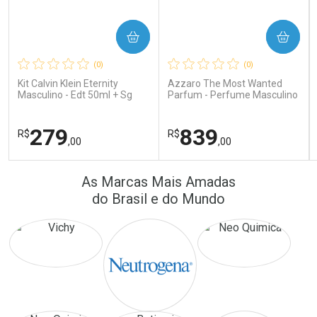
COMPRAR
COMPRAR
Ativar Desconto
Ativar Desconto
(0)
(0)
Comprar sem Desconto
Comprar sem Desconto
Comprar sem Desconto
Comprar sem Desconto
Kit Calvin Klein Eternity
Azzaro The Most Wanted
Por R$ 389,90/cada
Por R$ 24,10/cada
Por R$ 389,90/cada
Por R$ 24,10/cada
Masculino - Edt 50ml + Sg
Parfum - Perfume Masculino
100ml
279
839
R$
R$
,00
,00
FECHAR
FECHAR
FEC
FEC
As Marcas Mais Amadas
Laboratório
Laboratório
Por Menos
Por Menos
do Brasil e do Mundo