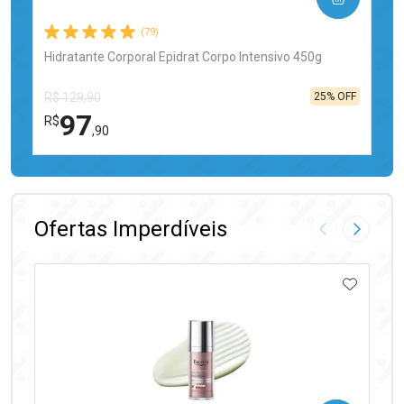
(79)
Hidratante Corporal Epidrat Corpo Intensivo 450g
25% OFF
R$ 129,90
97
R$
,90
FECHAR
FECHAR
Laboratório
Por Menos
Ofertas Imperdíveis
Imagem Anter
Próxima
ADICIO
Ativar Desconto