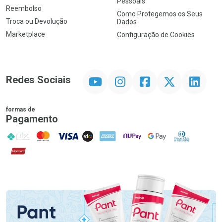
Pessoais
Reembolso
Como Protegemos os Seus
Troca ou Devolução
Dados
Marketplace
Configuração de Cookies
YouTube
Instagram
Facebook
Twitter
Linkedin
Redes Sociais
formas de
Pagamento
PIX
MasterCard
VISA
ELO
AMEX
NuPay
Google Pay
Diners Club
Hipercard
Promoção em Destaque