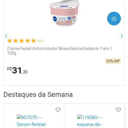
COMPRAR
Imagem Anterior
Pró
(61)
Creme Facial Uniformizador Nívea Beleza Radiante 7 em 1
100g
22% OFF
31
R$
,35
FECHA
FECHA
Laboratório
R
R
Por Menos
Destaques da Semana
ADICIONAR AOS FAVORITOS
ADIC