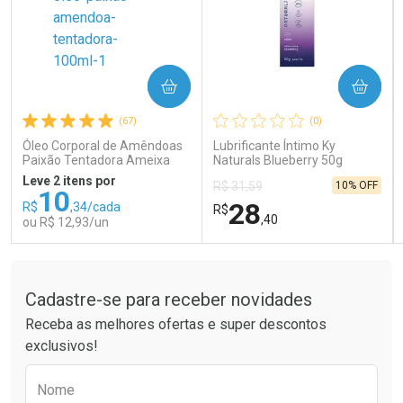
COMPRAR
COMPRAR
Ativar Desconto
Ativar Desconto
(67)
(0)
Comprar sem Desconto
Comprar sem Desconto
Comprar sem Desconto
Comprar sem Desconto
Óleo Corporal de Amêndoas
Lubrificante Íntimo Ky
Por R$ 189,99/cada
Por R$ 41,99/cada
Por R$ 189,99/cada
Por R$ 41,99/cada
Paixão Tentadora Ameixa
Naturals Blueberry 50g
Rubi 100ml
Leve 2 itens por
10% OFF
R$ 31,59
10
28
R$
,34/cada
R$
,40
ou R$ 12,93/un
Tudo sobre a Drogaria São Paulo
FECHAR
FECHAR
FEC
FEC
Laboratório
Laboratório
Por Menos
Por Menos
Cadastre-se para receber novidades
Receba as melhores ofertas e super descontos
exclusivos!
Preencha o formulário abaixo para receber 
Nome