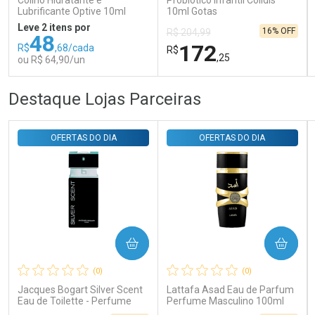
Colírio Hidratante e
Probiótico Infantil Colidis
Lubrificante Optive 10ml
10ml Gotas
Leve 2 itens por
16% OFF
R$ 204,99
48
172
R$
,68/cada
R$
,25
ou R$ 64,90/un
FECHAR
FECHAR
FEC
FEC
Destaque Lojas Parceiras
Laboratório
Laboratório
Por Menos
Por Menos
OFERTAS DO DIA
OFERTAS DO DIA
COMPRAR
COMPRAR
Ativar Desconto
Ativar Desconto
(0)
(0)
Comprar sem Desconto
Comprar sem Desconto
Comprar sem Desconto
Comprar sem Desconto
Jacques Bogart Silver Scent
Lattafa Asad Eau de Parfum
Por R$ 64,90/cada
Por R$ 172,25/cada
Por R$ 64,90/cada
Por R$ 172,25/cada
Eau de Toilette - Perfume
Perfume Masculino 100ml
Masculino