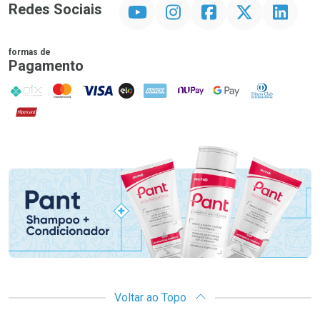
YouTube
Instagram
Facebook
Twitter
Linkedin
Redes Sociais
formas de
Pagamento
PIX
MasterCard
VISA
ELO
AMEX
NuPay
Google Pay
Diners Club
Hipercard
Promoção em Destaque
Voltar ao Topo