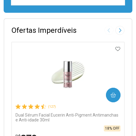
FECHAR
FECHAR
Laboratório
Por Menos
Ofertas Imperdíveis
Imagem Anter
Próxima
ADICIO
Ativar Desconto
COMPRAR
Comprar sem Desconto
Comprar sem Desconto
Por R$ 97,90/cada
Por R$ 97,90/cada
(127)
Dual Sérum Facial Eucerin Anti-Pigment Antimanchas
e Anti-idade 30ml
18% OFF