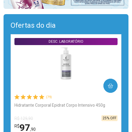
Ofertas do dia
DESC. LABORATÓRIO
COMPRAR
(79)
Hidratante Corporal Epidrat Corpo Intensivo 450g
25% OFF
R$ 129,90
97
R$
,90