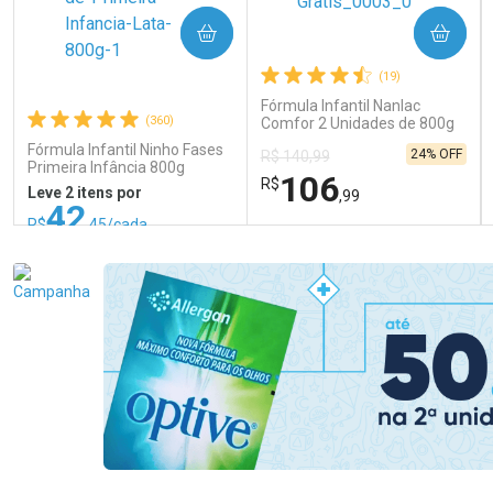
COMPRAR
COMPRAR
(19)
Fórmula Infantil Nanlac
(360)
Comfor 2 Unidades de 800g
Fórmula Infantil Ninho Fases
24% OFF
R$ 140,99
Primeira Infância 800g
106
R$
Leve 2 itens por
,99
42
R$
,45/cada
ou R$ 53,06/un
FECHAR
FECHAR
FEC
FEC
Laboratório
Laboratório
Por Menos
Por Menos
Ativar Desconto
Ativar Desconto