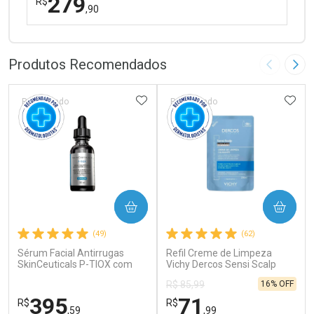
279
R$
,90
FECHAR
FECHAR
Laboratório
Por Menos
Produtos Recomendados
Imagem A
Pró
ADICIONAR AOS FAVORITOS
ADIC
Patrocinado
Patrocinado
Ativar Desconto
COMPRAR
COMPRAR
Comprar sem Desconto
Comprar sem Desconto
(49)
(62)
Por R$ 279,90/cada
Por R$ 279,90/cada
Sérum Facial Antirrugas
Refil Creme de Limpeza
SkinCeuticals P-TIOX com
Vichy Dercos Sensi Scalp
Complexo de Peptídeos 30ml
200ml
16% OFF
R$ 85,99
395
71
R$
R$
,59
,99