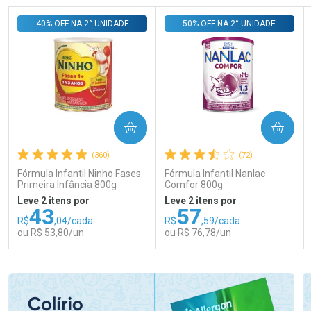
40% OFF NA 2° UNIDADE
50% OFF NA 2° UNIDADE
COMPRAR
COMPRAR
(360)
(72)
Fórmula Infantil Ninho Fases
Fórmula Infantil Nanlac
Primeira Infância 800g
Comfor 800g
Leve 2 itens por
Leve 2 itens por
43
57
R$
,04/cada
R$
,59/cada
ou R$ 53,80/un
ou R$ 76,78/un
FECHAR
FECHAR
FEC
FEC
Laboratório
Laboratório
Por Menos
Por Menos