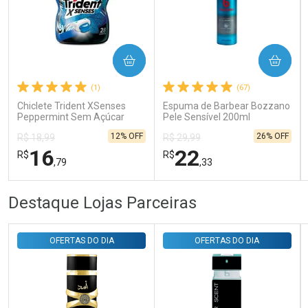
Ativar Desconto
COMPRAR
COMPRAR
Comprar sem Desconto
Comprar sem Desconto
Por R$ 31,35/cada
Por R$ 31,35/cada
(1)
(67)
Chiclete Trident XSenses
Espuma de Barbear Bozzano
Peppermint Sem Açúcar
Pele Sensível 200ml
Garrafa 54g
12% OFF
26% OFF
R$ 18,99
R$ 29,99
16
22
R$
R$
,79
,33
FECHAR
FECHAR
FEC
FEC
Destaque Lojas Parceiras
Laboratório
Laboratório
Por Menos
Por Menos
OFERTAS DO DIA
OFERTAS DO DIA