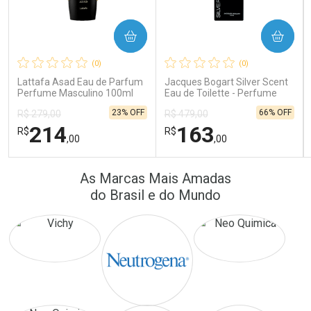
COMPRAR
COMPRAR
Ativar Desconto
Ativar Desconto
(0)
(0)
Comprar sem Desconto
Comprar sem Desconto
Comprar sem Desconto
Comprar sem Desconto
Lattafa Asad Eau de Parfum
Jacques Bogart Silver Scent
Por R$ 16,79/cada
Por R$ 22,33/cada
Por R$ 16,79/cada
Por R$ 22,33/cada
Perfume Masculino 100ml
Eau de Toilette - Perfume
Masculino
23% OFF
66% OFF
R$ 279,00
R$ 479,00
214
163
R$
R$
,00
,00
FECHAR
FECHAR
FEC
FEC
As Marcas Mais Amadas
Laboratório
Laboratório
Por Menos
Por Menos
do Brasil e do Mundo