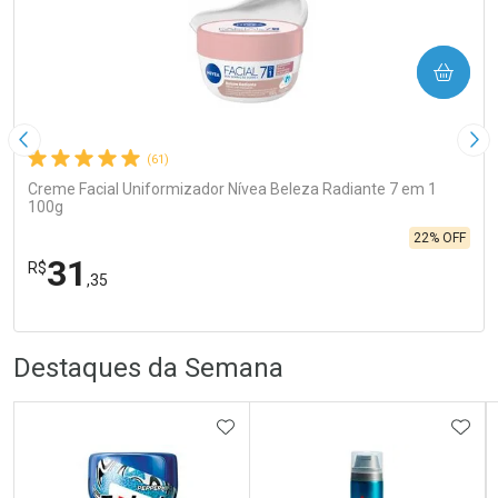
COMPRAR
Imagem Anterior
Pró
(61)
Creme Facial Uniformizador Nívea Beleza Radiante 7 em 1
100g
22% OFF
31
R$
,35
FECHA
FECHA
Laboratório
R
R
Por Menos
Destaques da Semana
ADICIONAR AOS FAVORITOS
ADIC