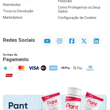
Pessoais
Reembolso
Como Protegemos os Seus
Troca ou Devolução
Dados
Marketplace
Configuração de Cookies
YouTube
Instagram
Facebook
Twitter
Linkedin
Redes Sociais
formas de
Pagamento
PIX
MasterCard
VISA
ELO
AMEX
NuPay
Google Pay
Diners Club
Hipercard
Promoção em Destaque