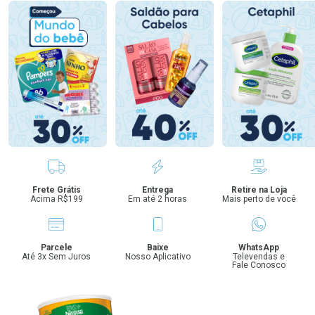
Benefícios
Frete Grátis
Entrega
Retire na Loja
Acima R$199
Em até 2 horas
Mais perto de você
Parcele
Baixe
WhatsApp
Até 3x Sem Juros
Nosso Aplicativo
Televendas e
Fale Conosco