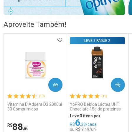
Ativar Desconto
Ativar Desconto
Aproveite Também!
Comprar sem Desconto
Comprar sem Desconto
Comprar sem Desconto
Comprar sem Desconto
ADICIONAR AOS FAVORITOS
LEVE 3 PAGUE 2
Por R$ 58,79/cada
Por R$ 76,99/cada
Por R$ 58,79/cada
Por R$ 76,99/cada
COMPRAR
COMPRAR
(17)
(19)
Vitamina D Addera D3 2000ui
YoPRO Bebida Láctea UHT
30 Comprimidos
Chocolate 15g de proteínas
250ml
Leve 3 itens por
6
88
R$
,33/cada
R$
,86
ou R$ 9,49/un