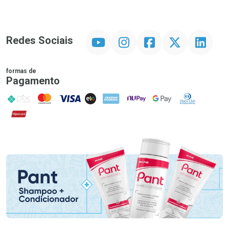
YouTube
Instagram
Facebook
Twitter
Linkedin
Redes Sociais
formas de
Pagamento
PIX
MasterCard
VISA
ELO
AMEX
NuPay
Google Pay
Diners Club
Hipercard
Promoção em Destaque