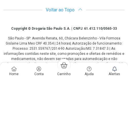
Voltar ao Topo
Copyright
Copyright © Drogaria São Paulo S.A. | CNPJ: 61.412.110/0565-33
São Paulo - SP: Avenida Renata, 60, Chácara Belenzinho - Vila Formosa
Gislaine Lima Meo CRF 40.354 | 24 horas| Autorização de funcionamento:
Processo: 2531.559767/2014-90 Autorização/MS: 7.31847.3 | As
informações contidas neste site, como promoções e ofertas de remédios e
medicamentos, não devem ser usadas para automedicação e não
substituem, em hipótese alguma, a medicação prescrita pelo profissional da
área médica. Somente o médico está em condições de diagnosticar
Home
Conta
Carrinho
Ajuda
Alertas
qualquer problema de saúde e prescrever o tratamento adequado. Os
preços e as promoções são válidos apenas para compras via internet. As
fotos contidas em nosso site são meramente ilustrativas. *Preços e
disponibilidade sujeitos a alterações no decorrer do dia. Antibióticos e
antimicrobianos vendas apenas em lojas físicas ou televendas. Portaria nº
344 - 01/02/1999 - Ministério da Saúde. Horário de funcionamento Central
de Vendas e Atendimento ao Cliente 4003 3393 ou 0800 779 8767 de
domingo a domingo das 08h00 às 20h00.
LGPD Aceite os Cookies