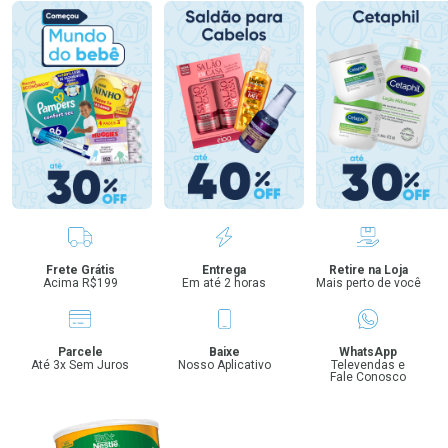
Benefícios
Frete Grátis
Entrega
Retire na Loja
Acima R$199
Em até 2 horas
Mais perto de você
Parcele
Baixe
WhatsApp
Até 3x Sem Juros
Nosso Aplicativo
Televendas e
Fale Conosco