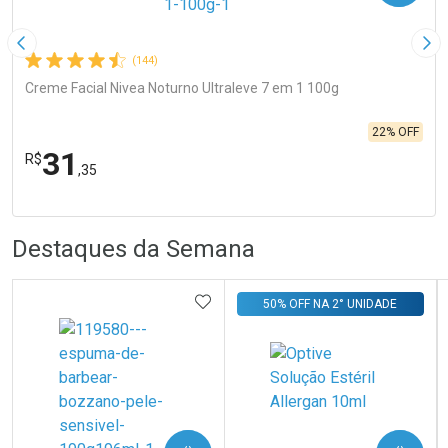
Imagem Anterior
Pró
(144)
Creme Facial Nivea Noturno Ultraleve 7 em 1 100g
22% OFF
31
R$
,35
R
R
FECHA
FECHA
Laboratório
Por Menos
Destaques da Semana
ADICIONAR AOS FAVORITOS
50% OFF NA 2° UNIDADE
Ativar Desconto