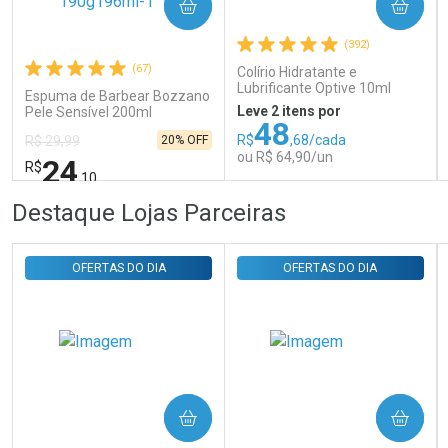
COMPRAR
COMPRAR
Comprar sem Desconto
Comprar sem Desconto
Por R$ 31,35/cada
Por R$ 31,35/cada
(392)
(67)
Colírio Hidratante e
Lubrificante Optive 10ml
Espuma de Barbear Bozzano
Leve 2 itens por
Pele Sensível 200ml
48
R$
,68/cada
20% OFF
R$ 29,99
ou R$ 64,90/un
24
R$
,10
FECHAR
FECHAR
FEC
FEC
Destaque Lojas Parceiras
Laboratório
Laboratório
Por Menos
Por Menos
OFERTAS DO DIA
OFERTAS DO DIA
COMPRAR
COMPRAR
Ativar Desconto
Ativar Desconto