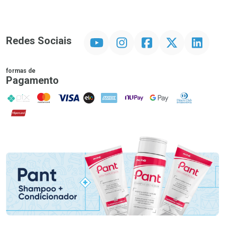
YouTube
Instagram
Facebook
Twitter
Linkedin
Redes Sociais
formas de
Pagamento
PIX
MasterCard
VISA
ELO
AMEX
NuPay
Google Pay
Diners Club
Hipercard
Promoção em Destaque