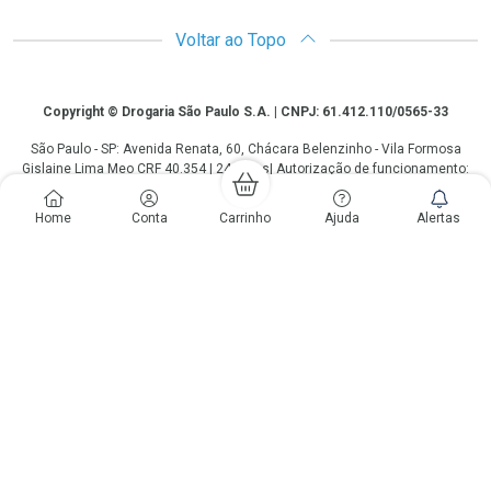
Voltar ao Topo
Copyright
Copyright © Drogaria São Paulo S.A. | CNPJ: 61.412.110/0565-33
São Paulo - SP: Avenida Renata, 60, Chácara Belenzinho - Vila Formosa
Gislaine Lima Meo CRF 40.354 | 24 horas| Autorização de funcionamento:
Processo: 2531.559767/2014-90 Autorização/MS: 7.31847.3 | As
informações contidas neste site, como promoções e ofertas de remédios e
Home
Conta
Carrinho
Ajuda
Alertas
medicamentos, não devem ser usadas para automedicação e não
substituem, em hipótese alguma, a medicação prescrita pelo profissional da
área médica. Somente o médico está em condições de diagnosticar
qualquer problema de saúde e prescrever o tratamento adequado. Os
preços e as promoções são válidos apenas para compras via internet. As
fotos contidas em nosso site são meramente ilustrativas. *Preços e
disponibilidade sujeitos a alterações no decorrer do dia. Antibióticos e
antimicrobianos vendas apenas em lojas físicas ou televendas. Portaria nº
344 - 01/02/1999 - Ministério da Saúde. Horário de funcionamento Central
de Vendas e Atendimento ao Cliente 4003 3393 ou 0800 779 8767 de
domingo a domingo das 08h00 às 20h00.
LGPD Aceite os Cookies