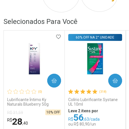
Por R$ 214,00/cada
Por R$ 223,00/cada
Por R$ 214,00/cada
Por R$ 223,00/cada
Selecionados Para Você
ADICIONAR AOS FAVORITOS
60% OFF NA 2° UNIDADE
COMPRAR
COMPRAR
(0)
(318)
Lubrificante Íntimo Ky
Colírio Lubrificante Systane
Naturals Blueberry 50g
UL 10ml
Leve 2 itens por
10% OFF
R$ 31,59
56
28
R$
,63/cada
R$
,40
ou R$ 80,90/un