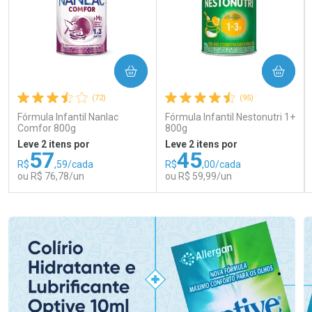
COMPRAR
COMPRAR
(72)
(95)
Fórmula Infantil Nanlac
Fórmula Infantil Nestonutri 1+
Comfor 800g
800g
Leve 2 itens por
Leve 2 itens por
57
45
R$
,59/cada
R$
,00/cada
ou R$ 76,78/un
ou R$ 59,99/un
FECHAR
FECHAR
FEC
FEC
Laboratório
Laboratório
Por Menos
Por Menos