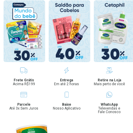
Benefícios
Frete Grátis
Entrega
Retire na Loja
Acima R$199
Em até 2 horas
Mais perto de você
Parcele
Baixe
WhatsApp
Até 3x Sem Juros
Nosso Aplicativo
Televendas e
Fale Conosco