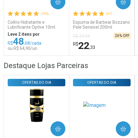
COMPRAR
COMPRAR
Ativar Desconto
(393)
(67)
Colírio Hidratante e
Espuma de Barbear Bozzano
Comprar sem Desconto
Comprar sem Desconto
Lubrificante Optive 10ml
Pele Sensível 200ml
Por R$ 29,30/cada
Por R$ 29,30/cada
Leve 2 itens por
26% OFF
R$ 29,99
48
22
R$
,68/cada
R$
,33
ou R$ 64,90/un
FECHAR
FECHAR
FEC
FEC
Destaque Lojas Parceiras
Laboratório
Laboratório
Por Menos
Por Menos
OFERTAS DO DIA
OFERTAS DO DIA
COMPRAR
COMPRAR
Ativar Desconto
Ativar Desconto