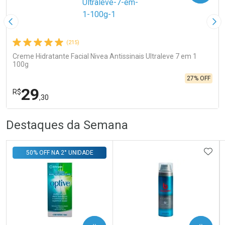
Imagem Anterior
Pró
(215)
Creme Hidratante Facial Nivea Antissinais Ultraleve 7 em 1
100g
27% OFF
29
R$
,30
R
R
FECHA
FECHA
Destaques da Semana
Laboratório
Por Menos
ADIC
50% OFF NA 2° UNIDADE