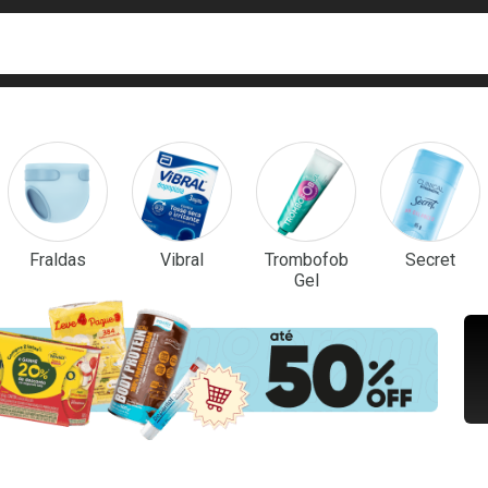
ca
isa?
em Destaque
Fraldas
Vibral
Trombofob
Secret
Gel