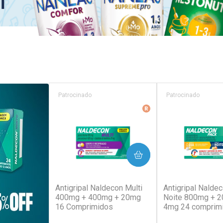
Patrocinado
Patrocinado
Medicamento De Refer
COMPRAR
COM
(129)
(1
Antigripal Naldecon Multi
Antigripal Naldec
400mg + 400mg + 20mg
Noite 800mg + 
16 Comprimidos
4mg 24 comprim