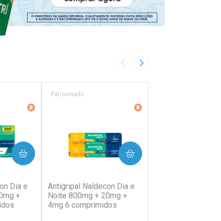
Imagem Anterior
Próxima Imagem
Patrocinado
Patrocinado
ência
Medicamento De Referência
Medicamento De Referên
PRAR
COMPRAR
COMP
38)
(202)
(64)
on Dia e
Antigripal Naldecon Dia e
Antigripal Naldecon
20mg +
Noite 800mg + 20mg +
400mg + 400mg +
idos
4mg 6 comprimidos
Comprimidos