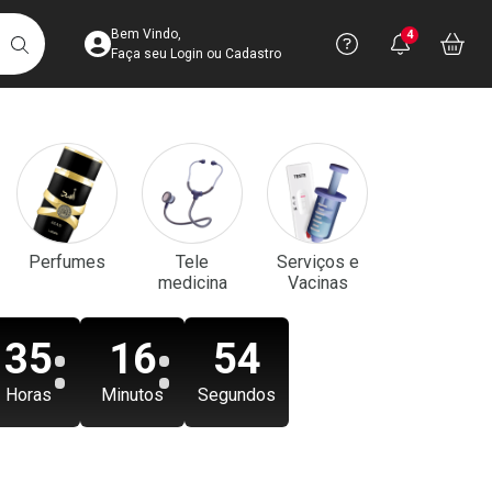
Acesse sua Conta
Precisa de aju
Notificaç
Acess
Bem Vindo,
4
Você po
notifica
Vo
it
BUSCAR
Ver Recursos 
Faça seu Login ou Cadastro
Atendimento ao 
Central de Ajud
Televendas
Perfumes
Tele
Serviços e
4003-3393
medicina
Vacinas
35
16
52
Horas
Minutos
Segundos