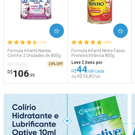
COMPRAR
COMPRAR
(19)
(360)
Fórmula Infantil Nanlac
Fórmula Infantil Ninho Fases
Comfor 2 Unidades de 800g
Primeira Infância 800g
Leve 2 itens por
24% OFF
R$ 140,99
44
106
R$
,68/cada
R$
,99
ou R$ 55,85/un
FECHAR
FECHAR
FEC
FEC
Laboratório
Laboratório
Por Menos
Por Menos