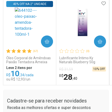
ADIC
40% OFF NA 2° UNIDADE
COMPRAR
COMPRAR
Ativar Desconto
Ativar Desconto
(67)
(0)
Comprar sem Desconto
Comprar sem Desconto
Comprar sem Desconto
Comprar sem Desconto
Óleo Corporal de Amêndoas
Lubrificante Íntimo Ky
Por R$ 15,99/cada
Por R$ 41,99/cada
Por R$ 15,99/cada
Por R$ 41,99/cada
Paixão Tentadora Ameixa
Naturals Blueberry 50g
Rubi 100ml
Leve 2 itens por
10% OFF
R$ 31,59
10
28
R$
,34/cada
R$
,40
ou R$ 12,93/un
Tudo sobre a Drogaria São Paulo
FECHAR
FECHAR
FEC
FEC
Laboratório
Laboratório
Por Menos
Por Menos
Cadastre-se para receber novidades
Receba as melhores ofertas e super descontos