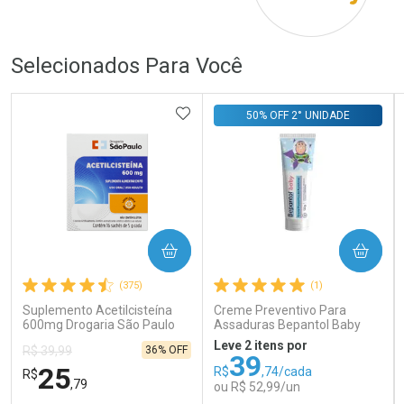
Por R$ 839,00/cada
Por R$ 149,00/cada
Por R$ 839,00/cada
Por R$ 149,00/cada
Selecionados Para Você
ADICIONAR AOS FAVORITOS
50% OFF 2° UNIDADE
COMPRAR
COMPRAR
(375)
(1)
Suplemento Acetilcisteína
Creme Preventivo Para
600mg Drogaria São Paulo
Assaduras Bepantol Baby
16 Sachês
Toy Story Personagens
Leve 2 itens por
36% OFF
R$ 39,99
Sortidos 120g
39
25
R$
,74/cada
R$
,79
ou R$ 52,99/un