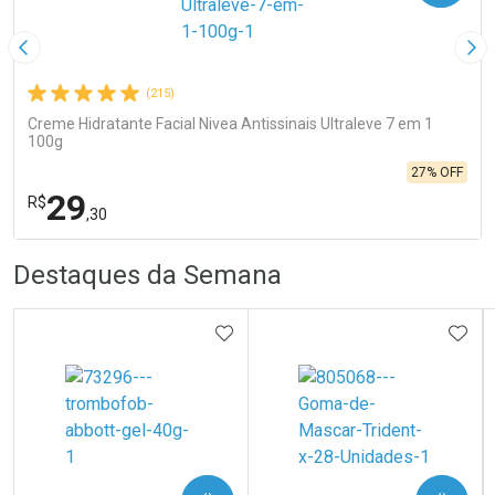
Imagem Anterior
Pró
(215)
Creme Hidratante Facial Nivea Antissinais Ultraleve 7 em 1
100g
27% OFF
29
R$
,30
R
R
FECHA
FECHA
Destaques da Semana
Laboratório
Por Menos
ADICIONAR AOS FAVORITOS
ADIC