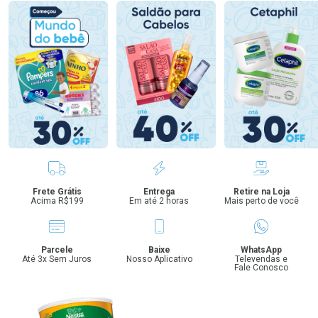
Benefícios
Frete Grátis
Entrega
Retire na Loja
Acima R$199
Em até 2 horas
Mais perto de você
Parcele
Baixe
WhatsApp
Até 3x Sem Juros
Nosso Aplicativo
Televendas e
Fale Conosco