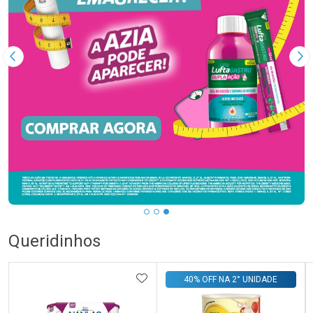
Imagem Anterior
Pr
Queridinhos
ADICIONAR AOS FAVORITOS
40% OFF NA 2° UNIDADE