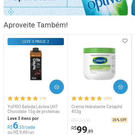
Ativar Desconto
Ativar Desconto
Aproveite Também!
Comprar sem Desconto
Comprar sem Desconto
Comprar sem Desconto
Comprar sem Desconto
ADIC
LEVE 3 PAGUE 2
Por R$ 106,99/cada
Por R$ 55,85/cada
Por R$ 106,99/cada
Por R$ 55,85/cada
COMPRAR
COMPRAR
(19)
(239)
YoPRO Bebida Láctea UHT
Creme Hidratante Cetaphil
Chocolate 15g de proteínas
453g
250ml
Leve 3 itens por
26% OFF
R$ 134,90
6
99
R$
,33/cada
R$
,89
ou R$ 9,49/un