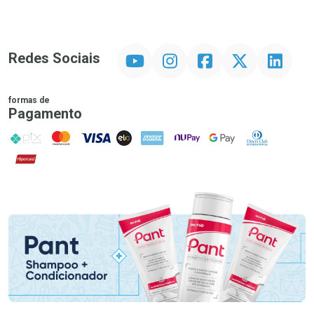
YouTube
Instagram
Facebook
Twitter
Linkedin
Redes Sociais
formas de
Pagamento
PIX
MasterCard
VISA
ELO
AMEX
NuPay
Google Pay
Diners Club
Hipercard
Promoção em Destaque