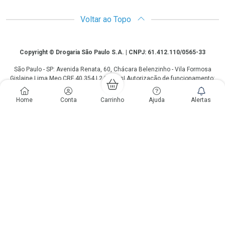
Voltar ao Topo
Copyright
Copyright © Drogaria São Paulo S.A. | CNPJ: 61.412.110/0565-33
São Paulo - SP: Avenida Renata, 60, Chácara Belenzinho - Vila Formosa
Gislaine Lima Meo CRF 40.354 | 24 horas| Autorização de funcionamento:
Processo: 2531.559767/2014-90 Autorização/MS: 7.31847.3 | As
informações contidas neste site, como promoções e ofertas de remédios e
Home
Conta
Carrinho
Ajuda
Alertas
medicamentos, não devem ser usadas para automedicação e não
substituem, em hipótese alguma, a medicação prescrita pelo profissional da
área médica. Somente o médico está em condições de diagnosticar
qualquer problema de saúde e prescrever o tratamento adequado. Os
preços e as promoções são válidos apenas para compras via internet. As
fotos contidas em nosso site são meramente ilustrativas. *Preços e
disponibilidade sujeitos a alterações no decorrer do dia. Antibióticos e
antimicrobianos vendas apenas em lojas físicas ou televendas. Portaria nº
344 - 01/02/1999 - Ministério da Saúde. Horário de funcionamento Central
de Vendas e Atendimento ao Cliente 4003 3393 ou 0800 779 8767 de
domingo a domingo das 08h00 às 20h00.
LGPD Aceite os Cookies