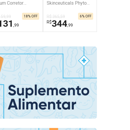
um Corretor
Skinceuticals Phyto
Vichy Liftactiv
iacne 30ml + Gel
Corrective 30ml
Peptide-AHA
Limpeza Intense
30ml
159,99
R$ 365,59
18% OFF
6% OFF
g
131
344
314
R$
R$
,99
,99
,59
HAR
HAR
FECHAR
FECHAR
FECHAR
FECHAR
boratório
Dermaclub
Dermaclub
or Menos
Por Menos
Por Men
tivar Desconto
Ativar Desconto
Ativar Desco
omprar sem Desconto
Comprar sem Desconto
Comprar sem
omprar sem Desconto
Comprar sem Desconto
Comprar sem
r R$ 131,99/cada
Por R$ 344,99/cada
Por R$ 314,5
r R$ 131,99/cada
Por R$ 344,99/cada
Por R$ 314,5