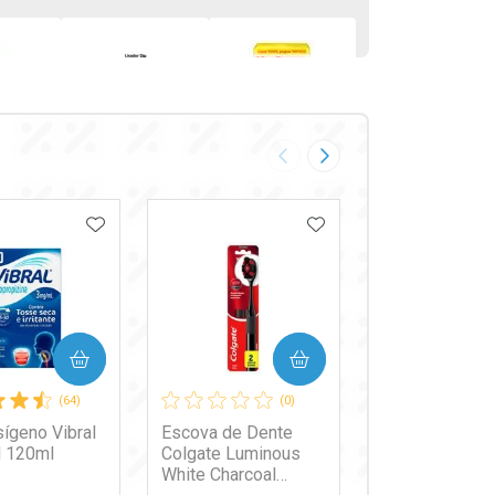
o e
Analgésico e
Fralda Huggies
co
Antitérmico
Máxima
Imagem Anterior
Próxima Imagem
Sódica
Lisador Dip 1g
Proteção G 92
R$ 37,95
R$ 107,45
nérico
20 Comprimidos
Unidades
OS FAVORITOS
ADICIONAR AOS FAVORITOS
ADICIONAR AOS FA
dos
COMPRAR
COMPRAR
COMPR
(64)
(0)
sígeno Vibral
Escova de Dente
Shampoo Vich
 120ml
Colgate Luminous
Dercos Collag
White Charcoal
Repair 17 200