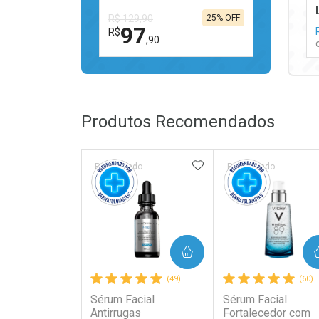
R$ 129,90
25% OFF
97
R$
,90
FECHAR
FECHAR
Laboratório
Por Menos
Produtos Recomendados
ADICIONAR AOS FAV
Patrocinado
Patrocinado
Ativar Desconto
COMPRAR
COMPRAR
Comprar sem Desconto
Comprar sem Desconto
(49)
(60)
Por R$ 97,90/cada
Por R$ 97,90/cada
Sérum Facial
Sérum Facial
Antirrugas
Fortalecedor com