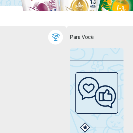
Para Você