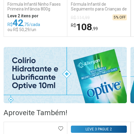
Fórmula Infantil Ninho Fases
Fórmula Infantil de
Primeira Infância 800g
Seguimento para Crianças de
Primeira Infância Nestonutri
Leve 2 itens por
5% OFF
R$ 114,99
2 Unidades de 800g cada
42
108
R$
,75/cada
R$
,99
ou R$ 50,29/un
FECHAR
FECHAR
FEC
FEC
Laboratório
Laboratório
Por Menos
Por Menos
Ativar Desconto
Ativar Desconto
Aproveite Também!
Comprar sem Desconto
Comprar sem Desconto
Comprar sem Desconto
Comprar sem Desconto
ADICIONAR AOS FAVORITOS
LEVE 3 PAGUE 2
Por R$ 50,29/cada
Por R$ 108,99/cada
Por R$ 50,29/cada
Por R$ 108,99/cada