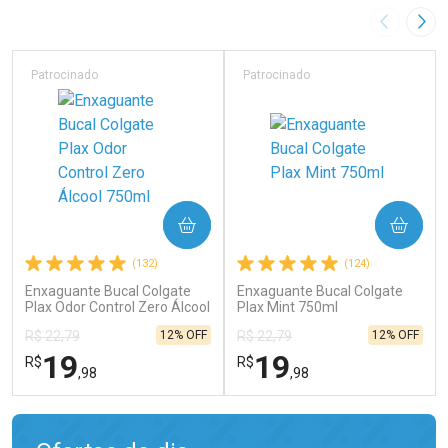
Imagem A
Pró
Patrocinado
Patrocinado
COMPRAR
COMPRAR
(132)
(124)
Enxaguante Bucal Colgate
Enxaguante Bucal Colgate
Plax Odor Control Zero Álcool
Plax Mint 750ml
750ml
12% OFF
12% OFF
R$ 22,79
R$ 22,79
19
19
R$
R$
,98
,98
FECHAR
FECHAR
FEC
FEC
Laboratório
Laboratório