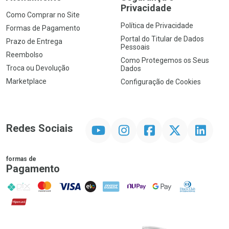
Privacidade
Como Comprar no Site
Política de Privacidade
Formas de Pagamento
Portal do Titular de Dados
Prazo de Entrega
Pessoais
Reembolso
Como Protegemos os Seus
Troca ou Devolução
Dados
Marketplace
Configuração de Cookies
YouTube
Instagram
Facebook
Twitter
Linkedin
Redes Sociais
formas de
Pagamento
PIX
MasterCard
VISA
ELO
AMEX
NuPay
Google Pay
Diners Club
Hipercard