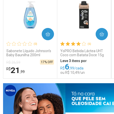
COMPRAR
COMPRAR
(0)
(6)
Sabonete Líquido Johnson's
YoPRO Bebida Láctea UHT
Baby Baunilha 200ml
Coco com Batata Doce 15g
de proteínas 250ml
Leve 3 itens por
17% OFF
R$ 26,59
6
21
R$
,99/cada
R$
,99
ou R$ 10,49/un
FECHAR
FECHAR
FEC
FEC
Laboratório
Laboratório
Por Menos
Por Menos