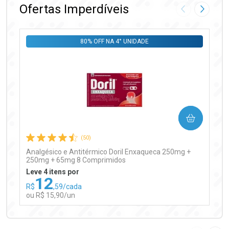
Ofertas Imperdíveis
Imagem Anter
Próxima
80% OFF NA 4° UNIDADE
Ativar Desconto
COMPRAR
Comprar sem Desconto
Comprar sem Desconto
Por R$ 99,90/cada
Por R$ 99,90/cada
(50)
Analgésico e Antitérmico Doril Enxaqueca 250mg +
250mg + 65mg 8 Comprimidos
Leve 4 itens por
12
R$
,59/cada
ou R$ 15,90/un
FECHAR
FECHAR