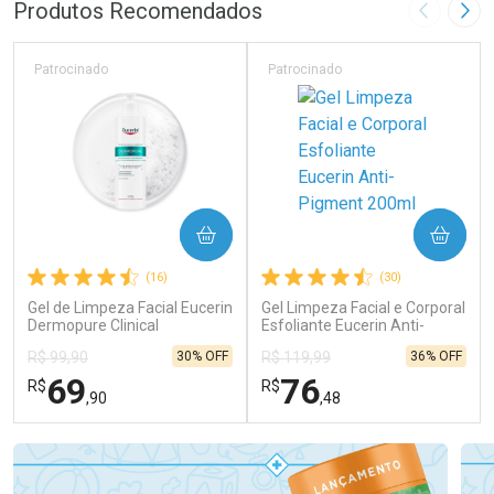
Laboratório
Por Menos
Produtos Recomendados
Imagem A
Pró
Patrocinado
Patrocinado
Ativar Desconto
COMPRAR
COMPRAR
Comprar sem Desconto
Comprar sem Desconto
(16)
(30)
Por R$ 15,90/cada
Por R$ 15,90/cada
Gel de Limpeza Facial Eucerin
Gel Limpeza Facial e Corporal
Dermopure Clinical
Esfoliante Eucerin Anti-
Concentrado 400g
Pigment 200ml
30% OFF
36% OFF
R$ 99,90
R$ 119,99
69
76
R$
R$
,90
,48
FECHAR
FECHAR
FEC
FEC
Laboratório
Laboratório
Por Menos
Por Menos