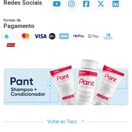
Redes Sociais
formas de
Pagamento
PIX
MasterCard
VISA
ELO
AMEX
NuPay
Google Pay
Diners Club
Hipercard
Promoção em Destaque
Voltar ao Topo