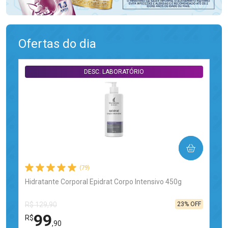
Ofertas do dia
DESC. LABORATÓRIO
COMPRAR
(79)
Hidratante Corporal Epidrat Corpo Intensivo 450g
23% OFF
R$ 129,90
99
R$
,90