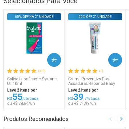
Selecionados Para Você
60% OFF NA 2° UNIDADE
50% OFF 2° UNIDADE
COMPRAR
COMPRAR
(319)
(1)
Colírio Lubrificante Systane
Creme Preventivo Para
UL 10ml
Assaduras Bepantol Baby
Toy Story Personagens
Leve 2 itens por
Leve 2 itens por
Sortidos 120g
55
39
R$
,05/cada
R$
,74/cada
ou R$ 78,64/un
ou R$ 71,99/un
FECHAR
FECHAR
FEC
FEC
Produtos Recomendados
Imagem A
Pró
Laboratório
Laboratório
Por Menos
Por Menos