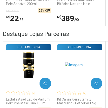
Espuma de Barbear Bozzano
Sérum Facial Antissinais
Pele Sensível 200ml
Bifásico Noturno Isdin
Isdinceutics Retinal com
26% OFF
R$ 29,99
Retinaldeído 50ml
22
389
R$
R$
,33
,90
FECHAR
FECHAR
FEC
FEC
Destaque Lojas Parceiras
Laboratório
Laboratório
Por Menos
Por Menos
OFERTAS DO DIA
OFERTAS DO DIA
COMPRAR
COMPRAR
Ativar Desconto
Ativar Desconto
(0)
(0)
Comprar sem Desconto
Comprar sem Desconto
Comprar sem Desconto
Comprar sem Desconto
Lattafa Asad Eau de Parfum
Kit Calvin Klein Eternity
Por R$ 22,33/cada
Por R$ 389,90/cada
Por R$ 22,33/cada
Por R$ 389,90/cada
Perfume Masculino 100ml
Masculino - Edt 50ml + Sg
100ml