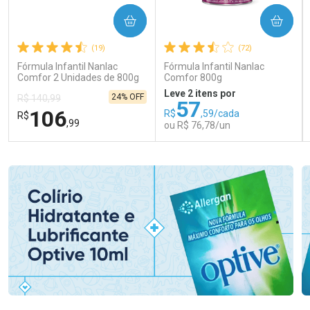
COMPRAR
COMPRAR
(19)
(72)
Fórmula Infantil Nanlac
Fórmula Infantil Nanlac
Comfor 2 Unidades de 800g
Comfor 800g
Leve 2 itens por
24% OFF
R$ 140,99
57
106
R$
,59/cada
R$
,99
ou R$ 76,78/un
FECHAR
FECHAR
FEC
FEC
Laboratório
Laboratório
Por Menos
Por Menos
Ativar Desconto
Ativar Desconto