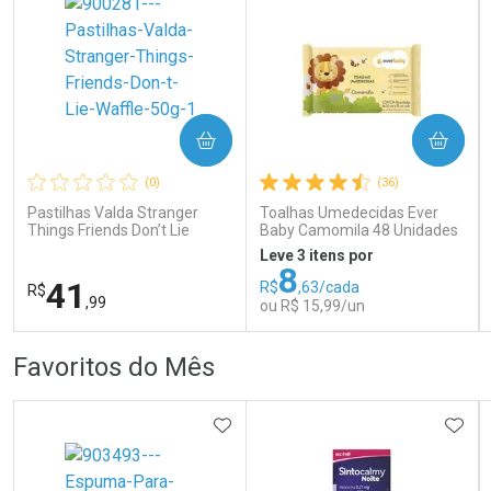
COMPRAR
COMPRAR
Ativar Desconto
Ativar Desconto
(0)
(36)
Comprar sem Desconto
Comprar sem Desconto
Comprar sem Desconto
Comprar sem Desconto
Pastilhas Valda Stranger
Toalhas Umedecidas Ever
Por R$ 54,99/cada
Por R$ 58,04/cada
Por R$ 54,99/cada
Por R$ 58,04/cada
Things Friends Don’t Lie
Baby Camomila 48 Unidades
Waffle 50g
Leve 3 itens por
8
41
R$
,63/cada
R$
,99
ou R$ 15,99/un
FECHAR
FECHAR
FEC
FEC
Favoritos do Mês
Laboratório
Laboratório
Por Menos
Por Menos
ADICIONAR AOS FAVORITOS
ADIC