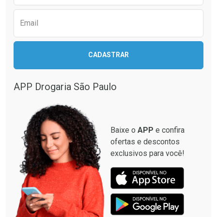
Email
Ativar Desconto
Ativar Desconto
CADASTRAR
Comprar sem Desconto
Comprar sem Desconto
Comprar sem Desconto
Comprar sem Desconto
Por R$ 33,15/cada
Por R$ 87,99/cada
Por R$ 33,15/cada
Por R$ 87,99/cada
APP Drogaria São Paulo
Baixe o
APP
e confira
ofertas e descontos
exclusivos para você!