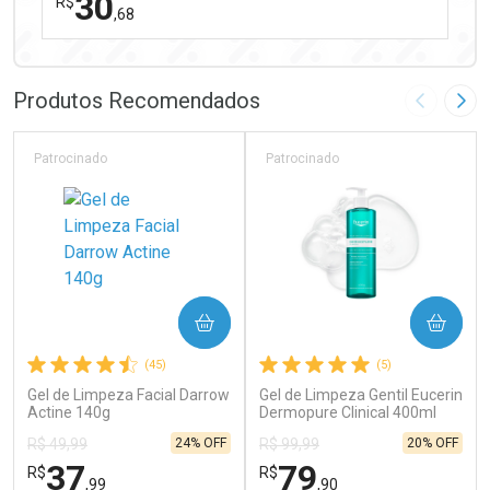
30
R$
,68
FECHAR
FECHAR
Laboratório
Por Menos
Produtos Recomendados
Imagem A
Pró
Patrocinado
Patrocinado
Ativar Desconto
COMPRAR
COMPRAR
Comprar sem Desconto
Comprar sem Desconto
(45)
(5)
Por R$ 30,68/cada
Por R$ 30,68/cada
Gel de Limpeza Facial Darrow
Gel de Limpeza Gentil Eucerin
Actine 140g
Dermopure Clinical 400ml
24% OFF
20% OFF
R$ 49,99
R$ 99,99
37
79
R$
R$
,99
,90