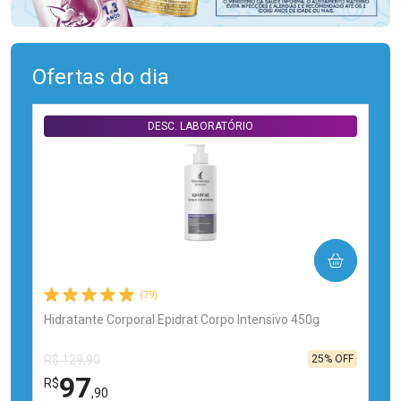
Ofertas do dia
DESC. LABORATÓRIO
COMPRAR
(79)
Hidratante Corporal Epidrat Corpo Intensivo 450g
25% OFF
R$ 129,90
97
R$
,90