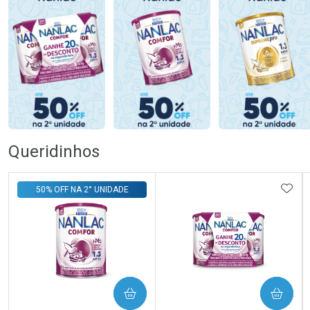
Queridinhos
ADIC
50% OFF NA 2° UNIDADE
COMPRAR
COMPRAR