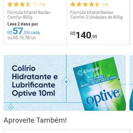
(72)
(19)
Fórmula Infantil Nanlac
Fórmula Infantil Nanlac
Comfor 800g
Comfor 2 Unidades de 800g
Leve 2 itens por
57
140
R$
,59/cada
R$
,99
ou R$ 76,78/un
FECHAR
FECHAR
FEC
FEC
Laboratório
Laboratório
Por Menos
Por Menos
Ativar Desconto
Ativar Desconto
Aproveite Também!