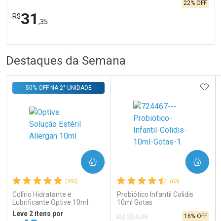
22% OFF
31
R$
,35
FECHA
FECHA
Laboratório
R
R
Por Menos
Destaques da Semana
ADIC
50% OFF NA 2° UNIDADE
Ativar Desconto
COMPRAR
COMPRAR
Comprar sem Desconto
Comprar sem Desconto
Por R$ 31,35/cada
Por R$ 31,35/cada
(392)
(63)
Colírio Hidratante e
Probiótico Infantil Colidis
Lubrificante Optive 10ml
10ml Gotas
Leve 2 itens por
16% OFF
R$ 204,99