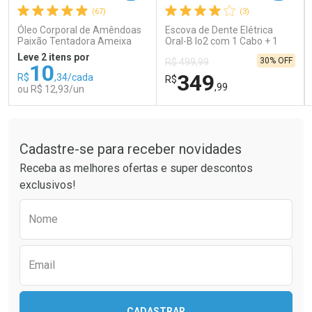
(67)
(3)
Comprar sem Desconto
Comprar sem Desconto
Comprar sem Desconto
Comprar sem Desconto
Óleo Corporal de Amêndoas
Escova de Dente Elétrica
Por R$ 26,99/cada
Por R$ 121,90/cada
Por R$ 26,99/cada
Por R$ 121,90/cada
Paixão Tentadora Ameixa
Oral-B Io2 com 1 Cabo + 1
Rubi 100ml
Refil + Carregador
Leve 2 itens por
30% OFF
R$ 499,99
10
349
R$
,34/cada
R$
,99
ou R$ 12,93/un
Tudo sobre a Drogaria São Paulo
FECHAR
FECHAR
FEC
FEC
Laboratório
Laboratório
Por Menos
Por Menos
Cadastre-se para receber novidades
Receba as melhores ofertas e super descontos
exclusivos!
Preencha o formulário abaixo para receber 
Nome
Email
Ativar Desconto
Ativar Desconto
CADASTRAR