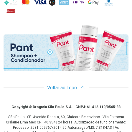
PIX
MasterCard
VISA
ELO
AMEX
NuPay
Google Pay
Diners Club
Hipercard
Promoção em Destaque
Voltar ao Topo
Copyright
Copyright © Drogaria São Paulo S.A. | CNPJ: 61.412.110/0565-33
São Paulo - SP: Avenida Renata, 60, Chácara Belenzinho - Vila Formosa
Gislaine Lima Meo CRF 40.354 | 24 horas| Autorização de funcionamento:
Processo: 2531.559767/2014-90 Autorização/MS: 7.31847.3 | As