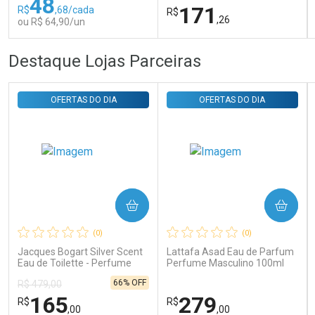
48
171
R$
,68/cada
R$
,26
ou R$ 64,90/un
FECHAR
FECHAR
FEC
FEC
Destaque Lojas Parceiras
Laboratório
Laboratório
Por Menos
Por Menos
OFERTAS DO DIA
OFERTAS DO DIA
COMPRAR
COMPRAR
Ativar Desconto
Ativar Desconto
(0)
(0)
Comprar sem Desconto
Comprar sem Desconto
Comprar sem Desconto
Comprar sem Desconto
Jacques Bogart Silver Scent
Lattafa Asad Eau de Parfum
Por R$ 64,90/cada
Por R$ 171,26/cada
Por R$ 64,90/cada
Por R$ 171,26/cada
Eau de Toilette - Perfume
Perfume Masculino 100ml
Masculino
66% OFF
R$ 479,00
165
279
R$
R$
,00
,00