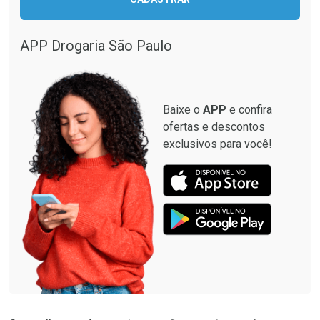
Comprar sem Desconto
Comprar sem Desconto
Comprar sem Desconto
Comprar sem Desconto
Por R$ 12,93/cada
Por R$ 349,99/cada
Por R$ 12,93/cada
Por R$ 349,99/cada
APP Drogaria São Paulo
Baixe o
APP
e confira
ofertas e descontos
exclusivos para você!