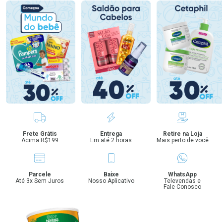
Benefícios
Frete Grátis
Entrega
Retire na Loja
Acima R$199
Em até 2 horas
Mais perto de você
Parcele
Baixe
WhatsApp
Até 3x Sem Juros
Nosso Aplicativo
Televendas e
Fale Conosco