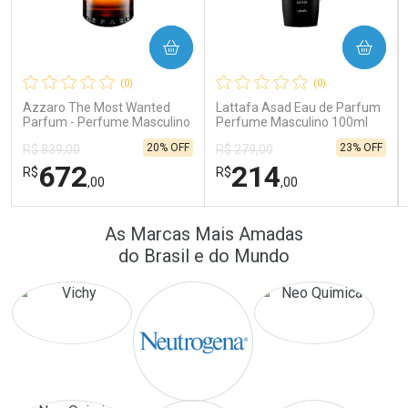
COMPRAR
COMPRAR
Ativar Desconto
Ativar Desconto
(0)
(0)
Comprar sem Desconto
Comprar sem Desconto
Comprar sem Desconto
Comprar sem Desconto
Azzaro The Most Wanted
Lattafa Asad Eau de Parfum
Por R$ 389,90/cada
Por R$ 41,57/cada
Por R$ 389,90/cada
Por R$ 41,57/cada
Parfum - Perfume Masculino
Perfume Masculino 100ml
20% OFF
23% OFF
R$ 839,00
R$ 279,00
672
214
R$
R$
,00
,00
FECHAR
FECHAR
FEC
FEC
As Marcas Mais Amadas
Laboratório
Laboratório
Por Menos
Por Menos
do Brasil e do Mundo