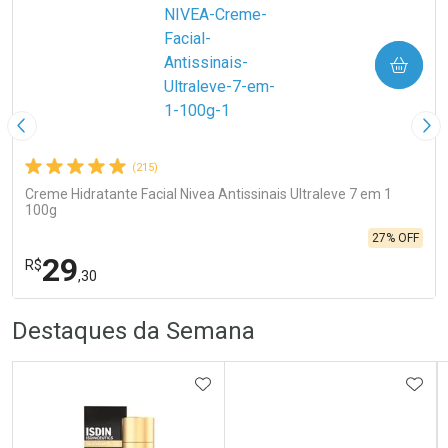
COMPRAR
Imagem Anterior
Pró
(215)
Creme Hidratante Facial Nivea Antissinais Ultraleve 7 em 1
100g
27% OFF
29
R$
,30
R
R
FECHA
FECHA
Destaques da Semana
Laboratório
Por Menos
ADICIONAR AOS FAVORITOS
ADIC