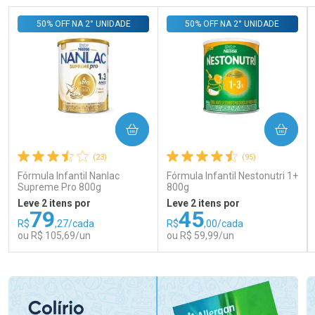
50% OFF NA 2° UNIDADE
50% OFF NA 2° UNIDADE
COMPRAR
COMPRAR
(23)
(95)
Fórmula Infantil Nanlac
Fórmula Infantil Nestonutri 1+
Supreme Pro 800g
800g
Leve 2 itens por
Leve 2 itens por
79
45
R$
,27/cada
R$
,00/cada
ou R$ 105,69/un
ou R$ 59,99/un
FECHAR
FECHAR
FEC
FEC
Laboratório
Laboratório
Por Menos
Por Menos