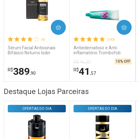
COMPRAR
COMPRAR
Ativar Desconto
(4)
(140)
Sérum Facial Antissinais
Antiedematoso e Anti-
Comprar sem Desconto
Comprar sem Desconto
Bifásico Noturno Isdin
inflamatório Trombofob
Por R$ 29,30/cada
Por R$ 29,30/cada
Isdinceutics Retinal com
200U/g 40g
10% OFF
R$ 46,30
Retinaldeído 50ml
389
41
R$
R$
,90
,57
FECHAR
FECHAR
FEC
FEC
Destaque Lojas Parceiras
Laboratório
Laboratório
Por Menos
Por Menos
OFERTAS DO DIA
OFERTAS DO DIA