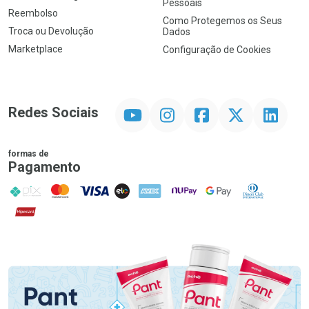
Pessoais
Reembolso
Como Protegemos os Seus
Troca ou Devolução
Dados
Marketplace
Configuração de Cookies
YouTube
Instagram
Facebook
Twitter
Linkedin
Redes Sociais
formas de
Pagamento
PIX
MasterCard
VISA
ELO
AMEX
NuPay
Google Pay
Diners Club
Hipercard
Promoção em Destaque