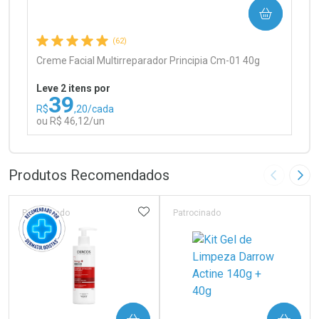
COMPRAR
Comprar sem Desconto
Comprar sem Desconto
Por R$ 97,90/cada
Por R$ 97,90/cada
(62)
Creme Facial Multirreparador Principia Cm-01 40g
Leve 2 itens por
39
R$
,20/cada
ou R$ 46,12/un
FECHAR
FECHAR
Laboratório
Por Menos
Produtos Recomendados
Imagem A
Pró
ADICIONAR AOS FAVORITOS
Patrocinado
Patrocinado
Ativar Desconto