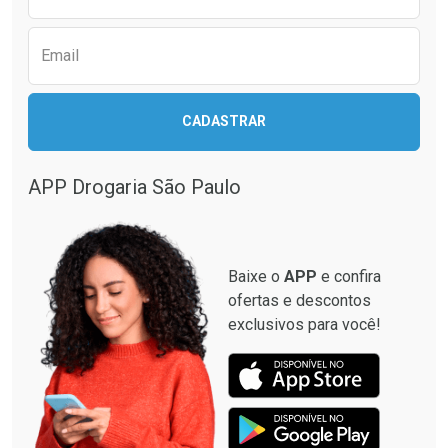
Email
Ativar Desconto
Ativar Desconto
CADASTRAR
Comprar sem Desconto
Comprar sem Desconto
Comprar sem Desconto
Comprar sem Desconto
Por R$ 499,99/cada
Por R$ 28,40/cada
Por R$ 499,99/cada
Por R$ 28,40/cada
APP Drogaria São Paulo
Baixe o
APP
e confira
ofertas e descontos
exclusivos para você!