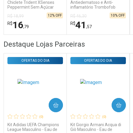
Chiclete Trident XSenses
Antiedematoso e Anti-
Peppermint Sem Açúcar
inflamatório Trombofob
Garrafa 54g
200U/g 40g
12% OFF
10% OFF
R$ 18,99
R$ 46,30
16
41
R$
R$
,79
,57
FECHAR
FECHAR
FEC
FEC
Destaque Lojas Parceiras
Laboratório
Laboratório
Por Menos
Por Menos
OFERTAS DO DIA
OFERTAS DO DIA
COMPRAR
COMPRAR
Ativar Desconto
Ativar Desconto
(0)
(0)
Comprar sem Desconto
Comprar sem Desconto
Comprar sem Desconto
Comprar sem Desconto
Kit Adidas UEFA Champions
Kit Giorgio Armani Acqua di
Por R$ 16,79/cada
Por R$ 41,57/cada
Por R$ 16,79/cada
Por R$ 41,57/cada
League Masculino - Eau de
Giò Masculino - Eau de