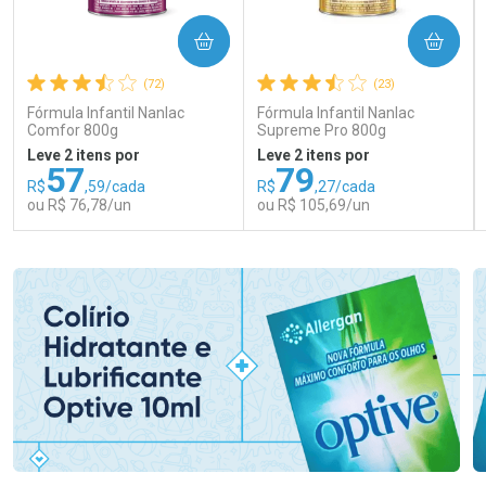
COMPRAR
COMPRAR
(72)
(23)
Fórmula Infantil Nanlac
Fórmula Infantil Nanlac
Comfor 800g
Supreme Pro 800g
Leve 2 itens por
Leve 2 itens por
57
79
R$
,59/cada
R$
,27/cada
ou R$ 76,78/un
ou R$ 105,69/un
FECHAR
FECHAR
FEC
FEC
Laboratório
Laboratório
Por Menos
Por Menos