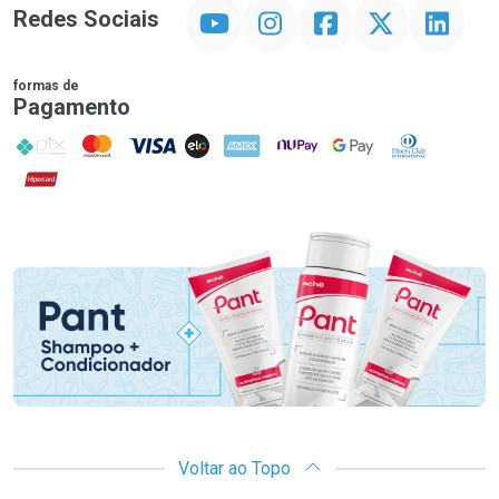
YouTube
Instagram
Facebook
Twitter
Linkedin
Redes Sociais
formas de
Pagamento
PIX
MasterCard
VISA
ELO
AMEX
NuPay
Google Pay
Diners Club
Hipercard
Promoção em Destaque
Voltar ao Topo