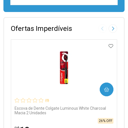
FECHAR
FECHAR
Laboratório
Por Menos
Ofertas Imperdíveis
Imagem Anter
Próxima
ADICIO
Ativar Desconto
COMPRAR
Comprar sem Desconto
Comprar sem Desconto
Por R$ 97,90/cada
Por R$ 97,90/cada
(0)
Escova de Dente Colgate Luminous White Charcoal
Macia 2 Unidades
26% OFF