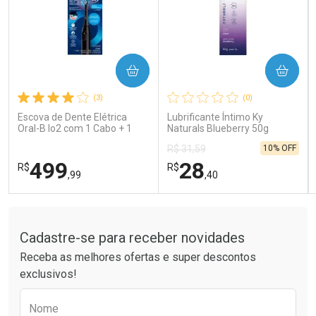
COMPRAR
COMPRAR
Ativar Desconto
Ativar Desconto
(3)
(0)
Comprar sem Desconto
Comprar sem Desconto
Comprar sem Desconto
Comprar sem Desconto
Escova de Dente Elétrica
Lubrificante Íntimo Ky
Por R$ 189,99/cada
Por R$ 41,99/cada
Por R$ 189,99/cada
Por R$ 41,99/cada
Oral-B Io2 com 1 Cabo + 1
Naturals Blueberry 50g
Refil + Carregador
10% OFF
R$ 31,59
499
28
R$
R$
,99
,40
Tudo sobre a Drogaria São Paulo
FECHAR
FECHAR
FEC
FEC
Laboratório
Laboratório
Por Menos
Por Menos
Cadastre-se para receber novidades
Receba as melhores ofertas e super descontos
exclusivos!
Preencha o formulário abaixo para receber 
Nome