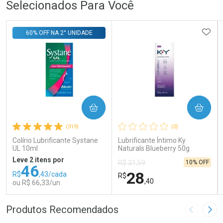
Selecionados Para Você
ADIC
60% OFF NA 2° UNIDADE
COMPRAR
COMPRAR
(319)
(0)
Colírio Lubrificante Systane
Lubrificante Íntimo Ky
UL 10ml
Naturals Blueberry 50g
Leve 2 itens por
10% OFF
R$ 31,59
46
28
R$
,43/cada
R$
,40
ou R$ 66,33/un
FECHAR
FECHAR
FEC
FEC
Produtos Recomendados
Imagem A
Pró
Laboratório
Laboratório
Por Menos
Por Menos