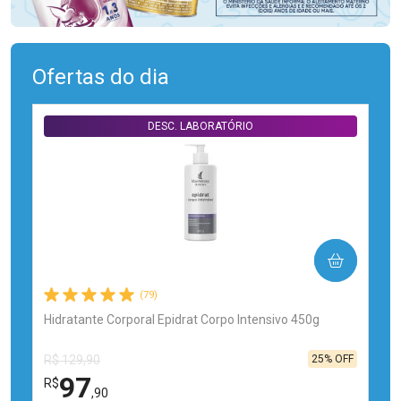
Ofertas do dia
DESC. LABORATÓRIO
COMPRAR
(79)
Hidratante Corporal Epidrat Corpo Intensivo 450g
25% OFF
R$ 129,90
97
R$
,90