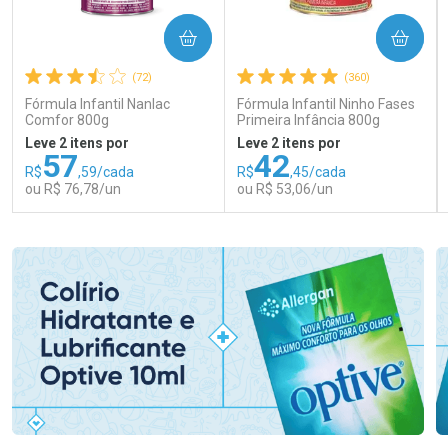
COMPRAR
COMPRAR
(72)
(360)
Fórmula Infantil Nanlac
Fórmula Infantil Ninho Fases
Comfor 800g
Primeira Infância 800g
Leve 2 itens por
Leve 2 itens por
57
42
R$
,59/cada
R$
,45/cada
ou R$ 76,78/un
ou R$ 53,06/un
FECHAR
FECHAR
FEC
FEC
Laboratório
Laboratório
Por Menos
Por Menos