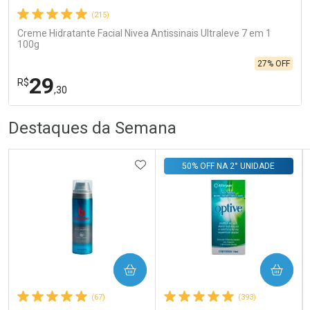
(215)
Creme Hidratante Facial Nivea Antissinais Ultraleve 7 em 1
100g
27% OFF
29
R$
,30
R
R
FECHA
FECHA
Destaques da Semana
Laboratório
Por Menos
ADICIONAR AOS FAVORITOS
50% OFF NA 2° UNIDADE
COMPRAR
COMPRAR
Ativar Desconto
(67)
(393)