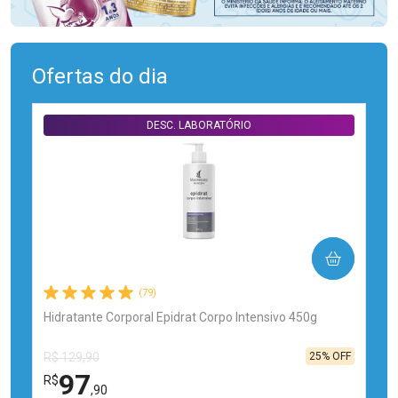
Ofertas do dia
DESC. LABORATÓRIO
COMPRAR
(79)
Hidratante Corporal Epidrat Corpo Intensivo 450g
25% OFF
R$ 129,90
97
R$
,90