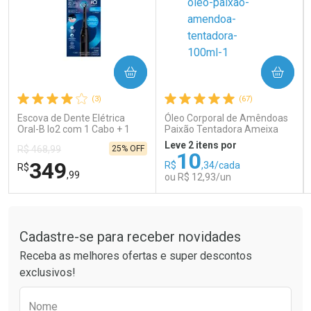
COMPRAR
COMPRAR
Ativar Desconto
Ativar Desconto
(3)
(67)
Comprar sem Desconto
Comprar sem Desconto
Comprar sem Desconto
Comprar sem Desconto
Escova de Dente Elétrica
Óleo Corporal de Amêndoas
Por R$ 189,99/cada
Por R$ 41,99/cada
Por R$ 189,99/cada
Por R$ 41,99/cada
Oral-B Io2 com 1 Cabo + 1
Paixão Tentadora Ameixa
Refil + Carregador
Rubi 100ml
Leve 2 itens por
25% OFF
R$ 468,99
10
349
R$
,34/cada
R$
,99
ou R$ 12,93/un
Tudo sobre a Drogaria São Paulo
FECHAR
FECHAR
FEC
FEC
Laboratório
Laboratório
Por Menos
Por Menos
Cadastre-se para receber novidades
Receba as melhores ofertas e super descontos
exclusivos!
Preencha o formulário abaixo para receber 
Nome