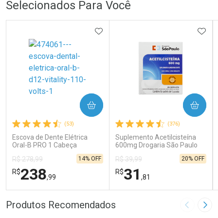
Selecionados Para Você
ADICIONAR AOS FAVORITOS
ADIC
COMPRAR
COMPRAR
(53)
(376)
Escova de Dente Elétrica
Suplemento Acetilcisteína
Oral-B PRO 1 Cabeça
600mg Drogaria São Paulo
Redonda Recarregável 1
16 Sachês
14% OFF
20% OFF
R$ 278,99
R$ 39,99
Unidade
238
31
R$
R$
,99
,81
FECHAR
FECHAR
FEC
FEC
Produtos Recomendados
Imagem A
Pró
Laboratório
Laboratório
Por Menos
Por Menos