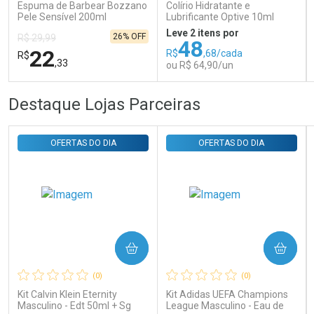
Espuma de Barbear Bozzano
Colírio Hidratante e
Comprar sem Desconto
Comprar sem Desconto
Pele Sensível 200ml
Lubrificante Optive 10ml
Por R$ 29,30/cada
Por R$ 29,30/cada
Leve 2 itens por
26% OFF
R$ 29,99
48
22
R$
,68/cada
R$
,33
ou R$ 64,90/un
FECHAR
FECHAR
FEC
FEC
Destaque Lojas Parceiras
Laboratório
Laboratório
Por Menos
Por Menos
OFERTAS DO DIA
OFERTAS DO DIA
COMPRAR
COMPRAR
Ativar Desconto
Ativar Desconto
(0)
(0)
Comprar sem Desconto
Comprar sem Desconto
Comprar sem Desconto
Comprar sem Desconto
Kit Calvin Klein Eternity
Kit Adidas UEFA Champions
Por R$ 22,33/cada
Por R$ 64,90/cada
Por R$ 22,33/cada
Por R$ 64,90/cada
Masculino - Edt 50ml + Sg
League Masculino - Eau de