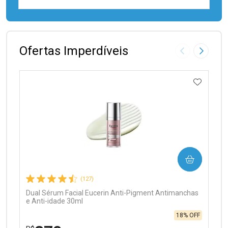
FECHAR
FECHAR
Laboratório
Por Menos
Ofertas Imperdíveis
Imagem Anter
Próxima
ADICIO
Ativar Desconto
COMPRAR
Comprar sem Desconto
Comprar sem Desconto
Por R$ 97,90/cada
Por R$ 97,90/cada
(127)
Dual Sérum Facial Eucerin Anti-Pigment Antimanchas
e Anti-idade 30ml
18% OFF