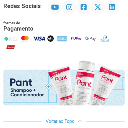
YouTube
Instagram
Facebook
Twitter
Linkedin
Redes Sociais
formas de
Pagamento
PIX
MasterCard
VISA
ELO
AMEX
NuPay
Google Pay
Diners Club
Hipercard
Promoção em Destaque
Voltar ao Topo