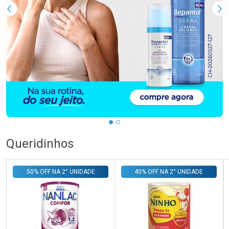
Imagem Anterior
Pr
…
Queridinhos
50% OFF NA 2° UNIDADE
40% OFF NA 2° UNIDADE